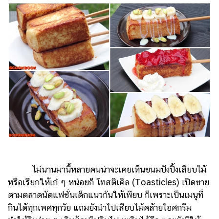
ไตล์
ดูด
วง
ผู้
หญิง
ผู้ชาย
สุขภาพ
ท่อง
เที่ยว
สูตร
อาหาร
ไม่นานมานี้หลายคนน่าจะเคยเห็นขนมปังปิ้งเสียบไม้
ง่ายๆ
หรือเรียกให้เก๋ ๆ หน่อยก็ โทสติเคิล (Toasticles) เปิดขาย
ช้อป
ตามตลาดนัดแฟชั่นเด็กแนวกันให้เพียบ ก็เพราะเป็นเมนูที่
กินได้ทุกเพศทุกวัย แถมยังนำไปเสียบไม้คล้ายไอศกรีม
ปิ้ง