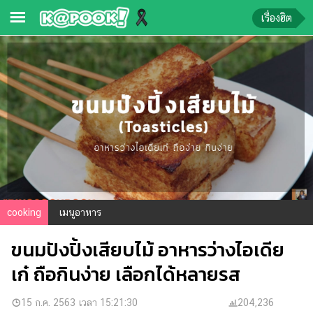
เรื่องฮิต
ข่าว-
ความ
รู้
ข่าว
ข่าว
บันเทิง
ตรวจ
cooking
เมนูอาหาร
หวย
ขนมปังปิ้งเสียบไม้ อาหารว่างไอเดีย
ผล
บอล
เก๋ ถือกินง่าย เลือกได้หลายรส
สด
การ
15 ก.ค. 2563 เวลา 15:21:30
204,236