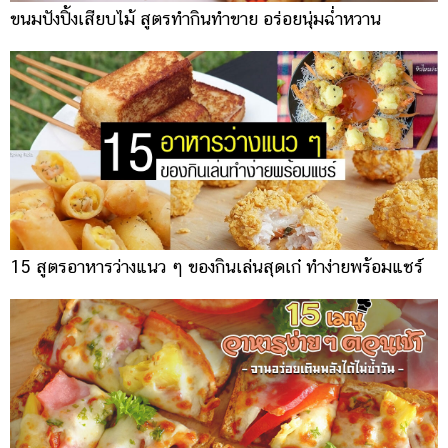
ขนมปังปิ้งเสียบไม้ สูตรทำกินทำขาย อร่อยนุ่มฉ่ำหวาน
15 สูตรอาหารว่างแนว ๆ ของกินเล่นสุดเก๋ ทำง่ายพร้อมแชร์