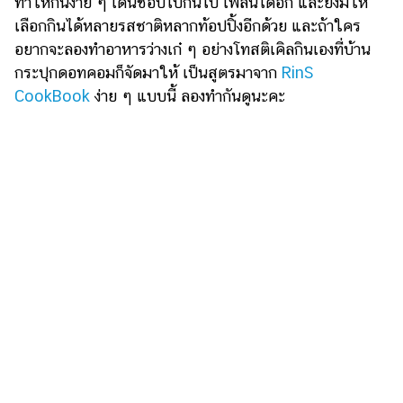
ทำให้กินง่าย ๆ เดินช้อปไปกินไป เพลินได้อีก และยังมีให้
รถยนต์
เลือกกินได้หลายรสชาติหลากท้อปปิ้งอีกด้วย และถ้าใคร
อยากจะลองทำอาหารว่างเก๋ ๆ อย่างโทสติเคิลกินเองที่บ้าน
บ้าน
กระปุกดอทคอมก็จัดมาให้ เป็นสูตรมาจาก
RinS
และ
CookBook
ง่าย ๆ แบบนี้ ลองทำกันดูนะคะ
การ
ตกแต่ง
มือ
ถือ
ราคา
ทอง
ราคา
น้ำมัน
วา
ไร
ตี้