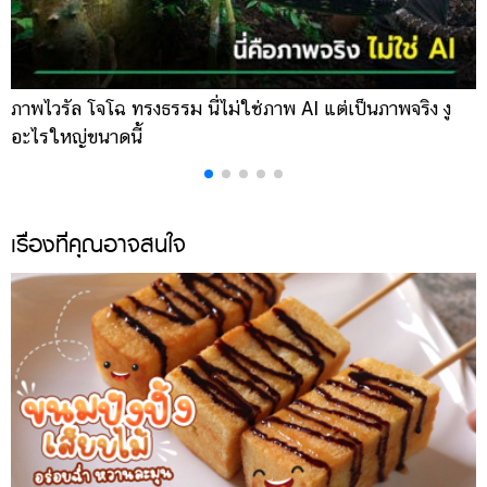
ภาพไวรัล โจโฉ ทรงธรรม นี่ไม่ใช่ภาพ AI แต่เป็นภาพจริง งู
ก
อะไรใหญ่ขนาดนี้
โ
เรื่องที่คุณอาจสนใจ