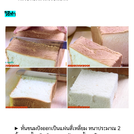
ออนไลน์
ติดต่อ
วิธีทำ
โฆษณา
แจ้ง
ปัญหา
ร่วม
งาน
กับ
เรา
​​ ►​ ​หั่นขนมปังออกเป็นแผ่นสี่เหลี่ยม หนาประมาณ 2