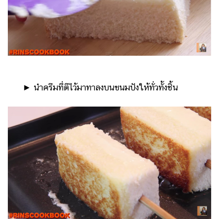
​​ ►​ ​นำครีมที่ตีไว้มาทาลงบนขนมปังให้ทั่วทั้งชิ้น