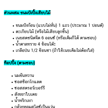
แต่งงาน
ส่วนผสม ขนมปังปิ้งเสียบไม้
แม่
และ
เด็ก
​​ •​ ​ขนมปังก้อน (แบบไม่หั่น) 1 แถว (ประมาณ 1 ปอนด์)
​​ •​ ​ตะเกียบไม้ (หรือไม้เสียบลูกชิ้น)
สัตว์
​​ •​ ​เนยสดชนิดจืด 6 ออนซ์ (หรือเค็มก็ได้ ตามชอบ)
เลี้ยง
​​ •​ ​น้ำตาลทราย 4 ช้อนโต๊ะ
Infographic
​​ •​ ​เกลือป่น 1/2 ช้อนชา (ถ้าใช้เนยเค็มไม่ต้องใส่)
บริการ
​ท็อปปิ้ง (ตามชอบ)
แอปฯ
กระปุก
•​ ​นมข้นหวาน
•​ ​ซอสช็อกโกแลต
คอร์ส
•​ ​ซอสสตรอว์เบอร์รี
ออนไลน์
•​ ​สังขยาใบเตย
เรียน
•​ ​น้ำพริกเผา
เลข
•​ ​กล้วยหอมสไลซ์เป็นแว่น