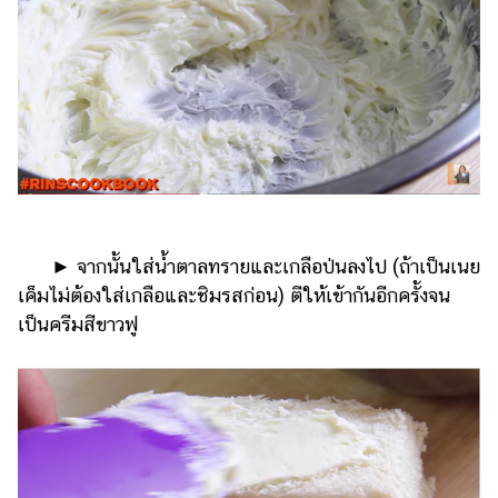
​​ ►​ ​จากนั้นใส่น้ำตาลทรายและเกลือป่นลงไป (ถ้าเป็นเนย
เค็มไม่ต้องใส่เกลือและชิมรสก่อน) ตีให้เข้ากันอีกครั้งจน
เป็นครีมสีขาวฟู