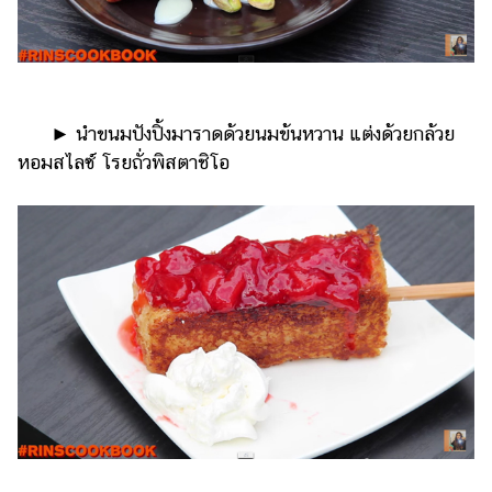
​​ ►​ ​นำขนมปังปิ้งมาราดด้วยนมข้นหวาน แต่งด้วยกล้วย
หอมสไลซ์ โรยถั่วพิสตาชิโอ