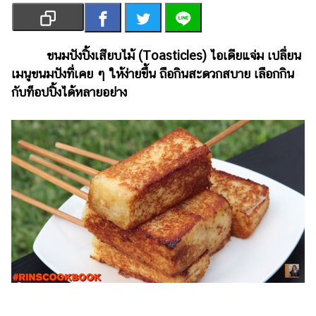
เงิน
การ
ศึกษา
ขนมปังปิ้งเสียบไม้
(Toasticles)
ไอเดียแจ่ม เปลี่ยน
เมนูขนมปังที่เคย ๆ ให้ง่ายขึ้น ถือกินสะดวกสบาย เลือกกิน
บันเทิง
กับท็อปปิ้งได้หลายอย่าง
รูปภาพ
ดู
หนัง
Music
Station
ละคร
บันเทิง
เกาหลี
ไลฟ์