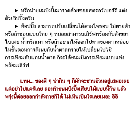
​​ ►​ ​หรือนำขนมปังปิ้งมาราดด้วยซอสสตรอว์เบอร์รี แต่ง
ด้วยวิปปิ้งครีม
​​ ►​ ​ท็อปปิ้ง สามารถปรับเปลี่ยนได้ตามใจชอบ ไม่ตายตัว
หรือถ้าชอบแบบไทย ๆ หน่อยสามารถเสิร์ฟพร้อมกับสังขยา
ใบเตย น้ำพริกเผา หรือถ้าอยากให้ออกไปทางของคาวหน่อย
ในขั้นตอนการตีเนยกับน้ำตาลทรายให้เปลี่ยนไปใช้
กระเทียมสับแทนน้ำตาล ก็จะได้ขนมปังกระเทียมแบบแท่ง
พร้อมเสิร์ฟ
แหม... ของดี ๆ น่ากิน ๆ ก็มักจะชวนอ้วนอยู่เสมอเลย
แต่อย่าไปแคร์เลย ลองทำขนมปังปิ้งเสียบไม้แบบนี้กิน แล้ว
พรุ่งนี้ค่อยออกกำลังกายก็ได้ ไม่เห็นเป็นไรเลยเนอะ อิอิ