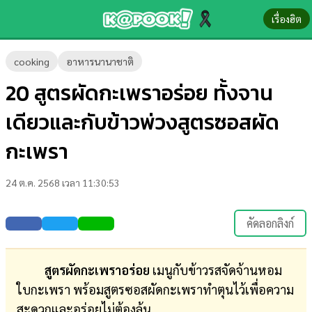
เรื่องฮิต
ข่าว-
cooking
อาหารนานาชาติ
ความ
20 สูตรผัดกะเพราอร่อย ทั้งจาน
รู้
เดียวและกับข้าวพ่วงสูตรซอสผัด
ข่าว
กะเพรา
ข่าว
24 ต.ค. 2568 เวลา 11:30:53
บันเทิง
ตรวจ
คัดลอกลิงก์
หวย
ผล
สูตรผัดกะเพราอร่อย
เมนูกับข้าวรสจัดจ้านหอม
บอล
ใบกะเพรา พร้อมสูตรซอสผัดกะเพราทำตุนไว้เพื่อความ
สด
สะดวกและอร่อยไม่ต้องลุ้น