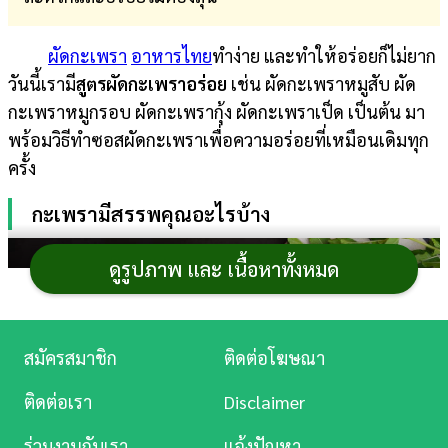
การ
ผัดกะเพรา
อาหารไทย
ทำง่าย และทำให้อร่อยก็ไม่ยาก
เงิน
วันนี้เรามี
สูตรผัดกะเพราอร่อย
เช่น ผัดกะเพราหมูสับ ผัด
การ
กะเพราหมูกรอบ ผัดกะเพรากุ้ง ผัดกะเพราเป็ด เป็นต้น มา
ศึกษา
พร้อมวิธีทำซอสผัดกะเพราเพื่อความอร่อยที่เหมือนเดิมทุก
ครั้ง
บันเทิง
กะเพรามีสรรพคุณอะไรบ้าง
ดู
หนัง
ดูรูปภาพ และ เนื้อหาทั้งหมด
Music
Station
สมัครสมาชิก
ติดต่อโฆษณา
ละคร
ติดต่อเรา
Disclaimer
บันเทิง
ร่วมงานกับเรา
แจ้งปัญหา