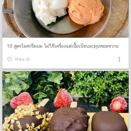
10 สูตรไอศกรีมนม ไม่ใช้เครื่องแต่เนื้อเนียนละมุนหอมหวาน
more_vert
query_builder
18 พ.ย. 20