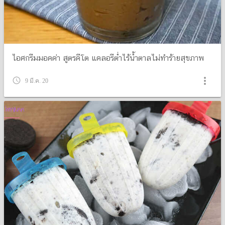
ไอศกรีมมอคค่า สูตรคีโต แคลอรีต่ำไร้น้ำตาลไม่ทำร้ายสุขภาพ
more_vert
query_builder
9 มี.ค. 20