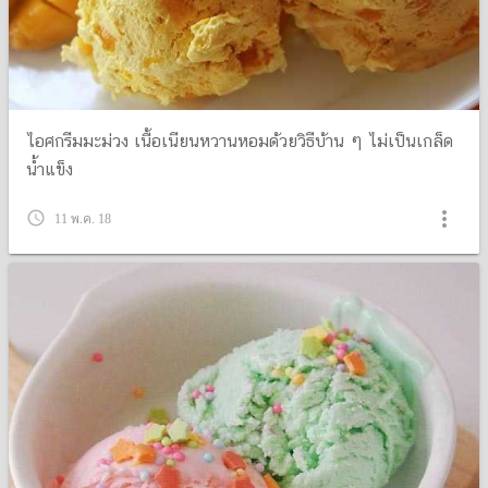
ไอศกรีมมะม่วง เนื้อเนียนหวานหอมด้วยวิธีบ้าน ๆ ไม่เป็นเกล็ด
น้ำแข็ง
more_vert
query_builder
11 พ.ค. 18