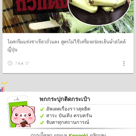
ไอศกรีมแท่งชาเขียวถั่วแดง สูตรไม่ใช้เครื่องอร่อยเย็นฉ่ำสไตล์
ญี่ปุ่น
more_vert
query_builder
7 ส.ค. 17
พกกระปุกติดกระเป๋า
อัพเดตเรื่องราวสุดฮิต
สาระ บันเทิง ครบครัน
จับตาทุกสถานการณ์