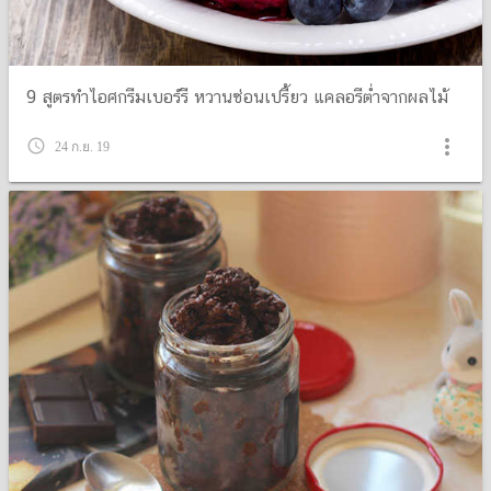
9 สูตรทำไอศกรีมเบอร์รี หวานซ่อนเปรี้ยว แคลอรีต่ำจากผลไม้
more_vert
query_builder
24 ก.ย. 19