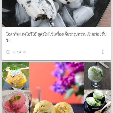
ไอศกรีมแท่งโอรีโอ้ สูตรไม่ใช้เครื่องเคี้ยวกรุบหวานเย็นอร่อยชื่น
ใจ
more_vert
query_builder
21 ก.พ. 18