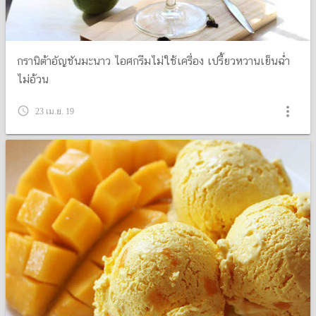
กรานิต้าอัญชันมะนาว ไอศกรีมไม่ใช้เครื่อง เปรี้ยวหวานเย็นฉ่ำ
ไม่อ้วน
more_vert
query_builder
23 เม.ย. 19