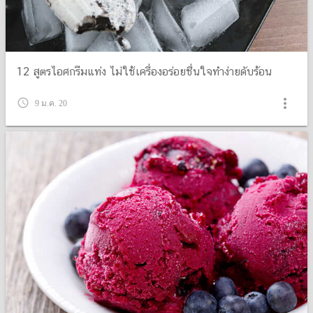
12 สูตรไอศกรีมแท่ง ไม่ใช้เครื่องอร่อยชื่นใจทำง่ายดับร้อน
more_vert
query_builder
9 ม.ค. 20