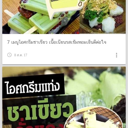
7 เมนูไอศกรีมชาเขียว เนื้อเนียนรสเข้มหอมเย็นดีต่อใจ
more_vert
query_builder
8 ส.ค. 17