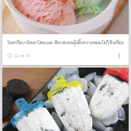
ไอศกรีมวานิลลาโฮมเมด สีพาสเทลมุ้งมิ้งหวานหอมไม่ใช้เครื่อง
more_vert
query_builder
22 ก.พ. 18