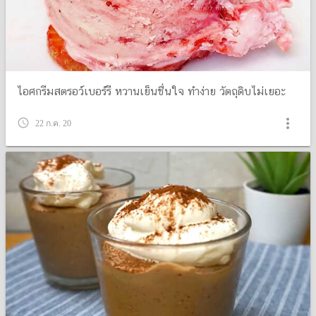
ไอศกรีมสตรอว์เบอร์รี หวานเย็นชื่นใจ ทำง่าย วัตถุดิบไม่เยอะ
more_vert
query_builder
22 ก.ค. 20