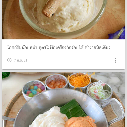
ไอศกรีมน้อยหน่า สูตรไม่ง้อเครื่องก็อร่อยได้ ทำง่ายนิดเดียว
more_vert
query_builder
7 ม.ค. 21