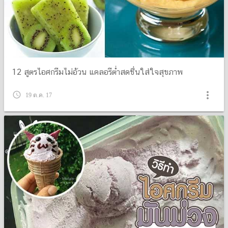
12 สูตรไอศกรีมไม่อ้วน แคลอรีต่ำสดชื่นใส่ใจสุขภาพ
more_vert
query_builder
19 ต.ค. 17