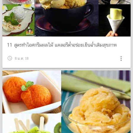
11 สูตรทำไอศกรีมผลไม้ แคลอรีต่ำอร่อยเย็นฉ่ำเติมสุขภาพ
more_vert
query_builder
8 ม.ค. 18