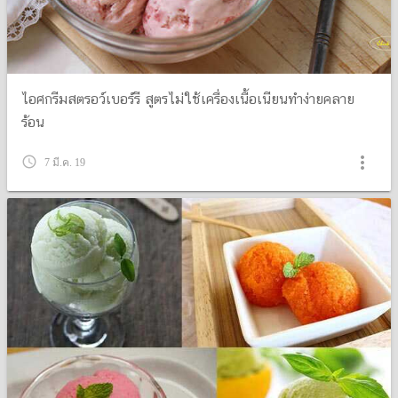
ไอศกรีมสตรอว์เบอร์รี สูตรไม่ใช้เครื่องเนื้อเนียนทำง่ายคลาย
ร้อน
more_vert
query_builder
7 มี.ค. 19