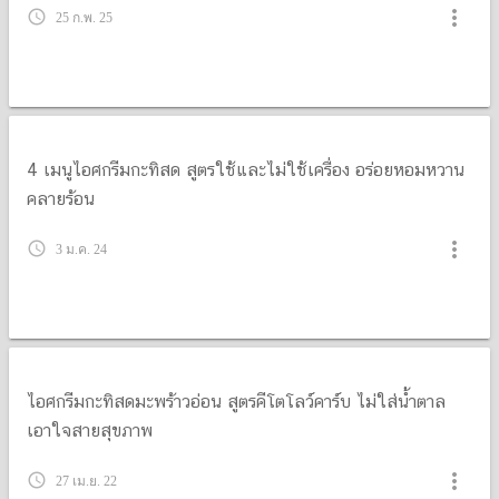
more_vert
query_builder
25 ก.พ. 25
4 เมนูไอศกรีมกะทิสด สูตรใช้และไม่ใช้เครื่อง อร่อยหอมหวาน
คลายร้อน
more_vert
query_builder
3 ม.ค. 24
ไอศกรีมกะทิสดมะพร้าวอ่อน สูตรคีโตโลว์คาร์บ ไม่ใส่น้ำตาล
เอาใจสายสุขภาพ
more_vert
query_builder
27 เม.ย. 22