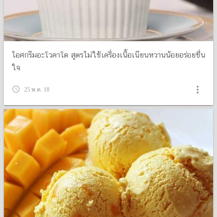
ไอศกรีมอะโวคาโด สูตรไม่ใช้เครื่องเนื้อเนียนหวานน้อยอร่อยชื่น
ใจ
more_vert
query_builder
25 พ.ค. 18