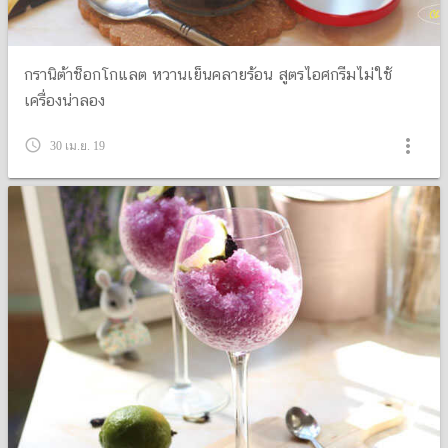
กรานิต้าช็อกโกแลต หวานเย็นคลายร้อน สูตรไอศกรีมไม่ใช้
เครื่องน่าลอง
more_vert
query_builder
30 เม.ย. 19