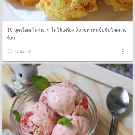
10 สูตรไอศกรีมง่าย ๆ ไม่ใช้เครื่อง สีสวยหวานเย็นชื่นใจคลาย
ร้อน
more_vert
query_builder
12 มี.ค. 19