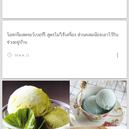
ไอศกรีมสตรอว์เบอร์รี สูตรไม่ใช้เครื่อง ส่วนผสมน้อยเอาไว้กิน
ช่วงอยู่บ้าน
more_vert
query_builder
10 พ.ค. 21