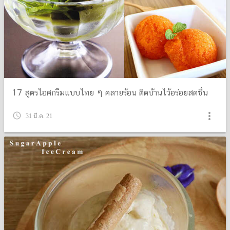
17 สูตรไอศกรีมแบบไทย ๆ คลายร้อน ติดบ้านไว้อร่อยสดชื่น
more_vert
query_builder
31 มี.ค. 21