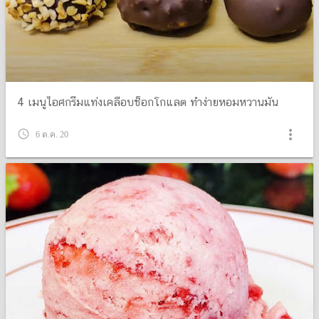
4 เมนูไอศกรีมแท่งเคลือบช็อกโกแลต ทำง่ายหอมหวานมัน
more_vert
query_builder
6 ต.ค. 20