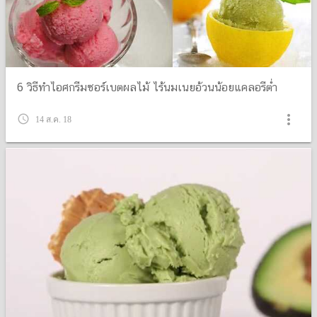
6 วิธีทำไอศกรีมซอร์เบตผลไม้ ไร้นมเนยอ้วนน้อยแคลอรีต่ำ
more_vert
query_builder
14 ส.ค. 18