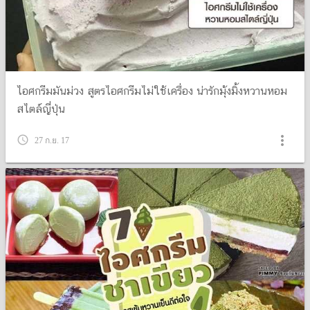
ไอศกรีมมันม่วง สูตรไอศกรีมไม่ใช้เครื่อง น่ารักมุ้งมิ้งหวานหอม
สไตล์ญี่ปุ่น
more_vert
query_builder
27 ก.ย. 17