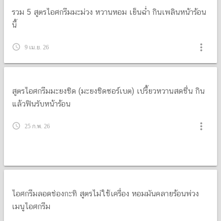
รวม 5 สูตรไอศกรีมมะม่วง หวานหอม เย็นฉ่ำ กินเพลินหน้าร้อน
นี้
more_vert
query_builder
9 เม.ย. 26
สูตรไอศกรีมมะยงชิด (มะยงชิดซอร์เบต) เปรี้ยวหวานสดชื่น กิน
แล้วฟินรับหน้าร้อน
more_vert
query_builder
25 ก.พ. 26
ไอศกรีมลอดช่องกะทิ สูตรไม่ใช้เครื่อง หอมมันคลายร้อนพ่วง
เมนูไอศกรีม