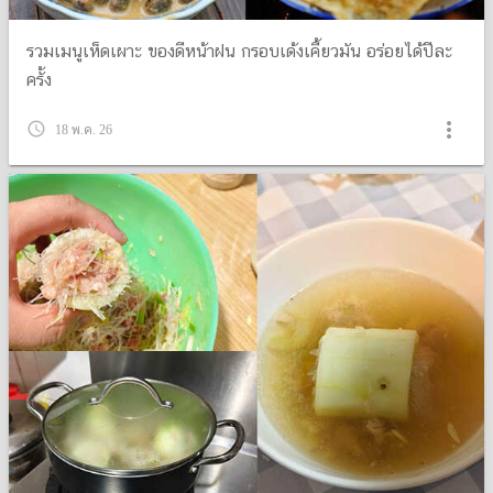
รวมเมนูเห็ดเผาะ ของดีหน้าฝน กรอบเด้งเคี้ยวมัน อร่อยได้ปีละ
ครั้ง
more_vert
query_builder
18 พ.ค. 26