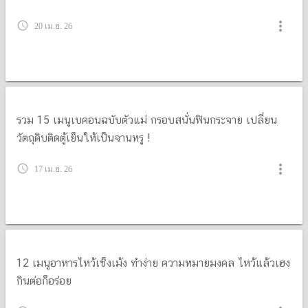
10 เมนูแปรรูปมะม่วง ทำกินฟิน ทำขายรวย เปลี่ยนมะม่วงล้น
สวนให้เป็นเงิน
more_vert
query_builder
7 พ.ค. 26