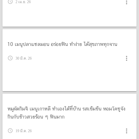
20 เมนูผักผัดไข่ อร่อยนัวงบประหยัด เปลี่ยนผักในตู้เย็นให้เป็น
จานเด็ด
more_vert
query_builder
24 เม.ย. 26