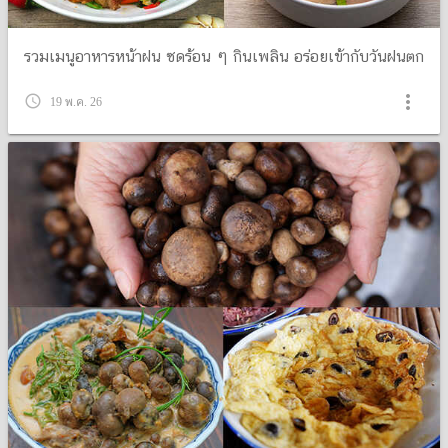
รวมเมนูอาหารหน้าฝน ซดร้อน ๆ กินเพลิน อร่อยเข้ากับวันฝนตก
more_vert
query_builder
19 พ.ค. 26