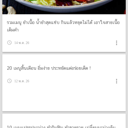
รวมเมนู ยำเนื้อ น้ำยำสุดแซ่บ กินแล้วหยุดไม่ได้ เอาใจสายเนื้อ
เต็มคำ
more_vert
query_builder
14 พ.ค. 26