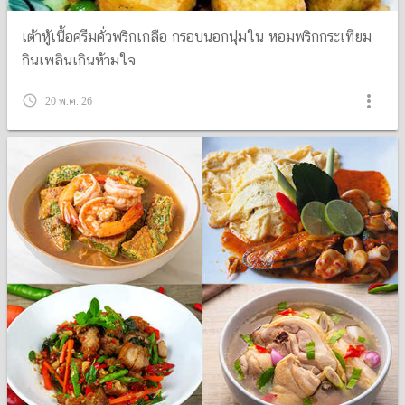
เต้าหู้เนื้อครีมคั่วพริกเกลือ กรอบนอกนุ่มใน หอมพริกกระเทียม
กินเพลินเกินห้ามใจ
more_vert
query_builder
20 พ.ค. 26