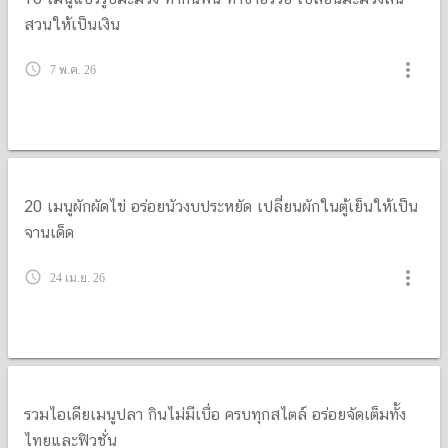
20 เมนูสิ้นเดือน อิ่มง่าย ประหยัดแต่อร่อยเด็ด !
more_vert
query_builder
12 พ.ค. 26