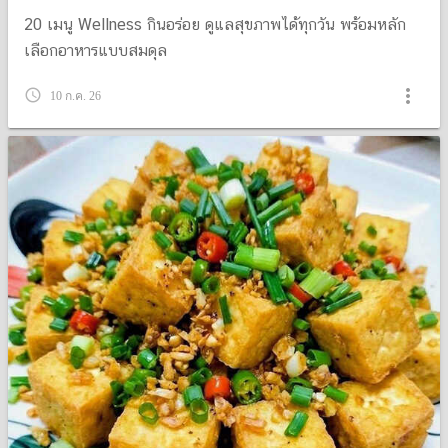
20 เมนู Wellness กินอร่อย ดูแลสุขภาพได้ทุกวัน พร้อมหลัก
เลือกอาหารแบบสมดุล
more_vert
query_builder
10 ก.ค. 26