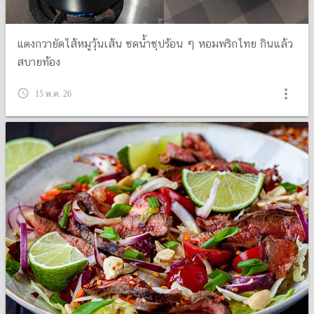
แตงกวายัดไส้หมูวุ้นเส้น ซดน้ำซุปร้อน ๆ หอมพริกไทย กินแล้ว
สบายท้อง
more_vert
query_builder
15 พ.ค. 26