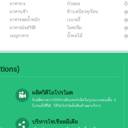
อาหารเจ
บัวลอย
กุ
อาหารเช้า
ข้าวเหนียวทุเรียน
ส
อาหารลดน้ำหนัก
เบเกอรี่
สู
อาหารมังสวิรัติ
ไอศกรีม
ส
เมนูอาหาร
น้ำผลไม้
ส
tions)
ผลิตวิดีโอโปรโมต
รับผลิตรายการโชว์ทางอินเทอร์เน็ตในรูปแบบตอนสั้น ๆ
ไปจนถึงซีรีส์ , วิดีโอโปรโมชั่นสินค้าและบริการ
บริหารโซเชียลมีเดีย