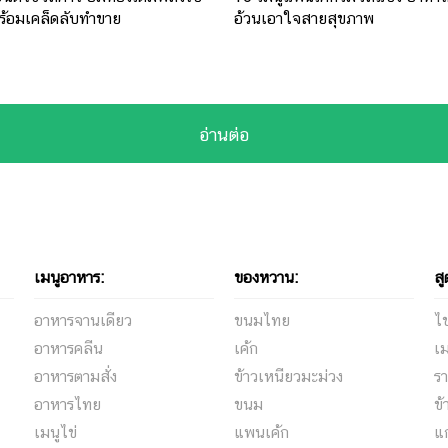
ร้อมเคล็ดลับทำขาย
อ้วนเอาใจสายสุขภาพ
อ่านต่อ
เมนูอาหาร:
ของหวาน:
สู
อาหารจานเดียว
ขนมไทย
ไข
อาหารคลีน
เค้ก
เม
อาหารตามสั่ง
ข้าวเหนียวมะม่วง
รา
อาหารไทย
ขนม
ข้
เมนูไข่
แพนเค้ก
แ