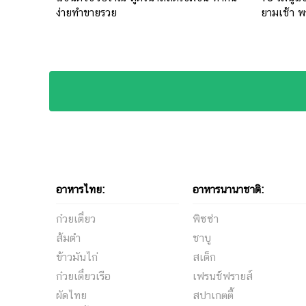
ง่ายทำขายรวย
ยามเช้า พ
อาหารไทย:
อาหารนานาชาติ:
ก๋วยเตี๋ยว
พิซซ่า
ส้มตำ
ชาบู
ข้าวมันไก่
สเต็ก
ก๋วยเตี๋ยวเรือ
เฟรนช์ฟรายส์
ผัดไทย
สปาเกตตี้