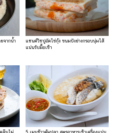
ายจากน้ำ
แซนด์วิชปูอัดไข่กุ้ง ขนมปังย่างกรอบนุ่มไส้
แน่นรับมื้อเช้า
คลีนไม่
5 เมนูข้าวต้มปลา สูตรอาหารเช้าเครื่องแน่น