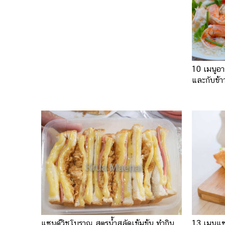
10 เมนูอา
และกับข้า
แซนด์วิชโบราณ สูตรน้ำสลัดเข้มข้น ทำกิน
13 เมนูแซน