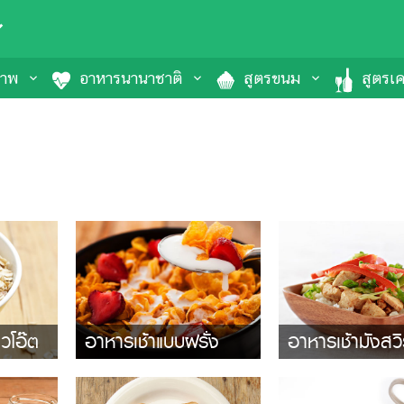
ภาพ
อาหารนานาชาติ
สูตรขนม
สูตรเคร
วโอ๊ต
อาหารเช้าแบบฝรั่ง
อาหารเช้ามังสวิร