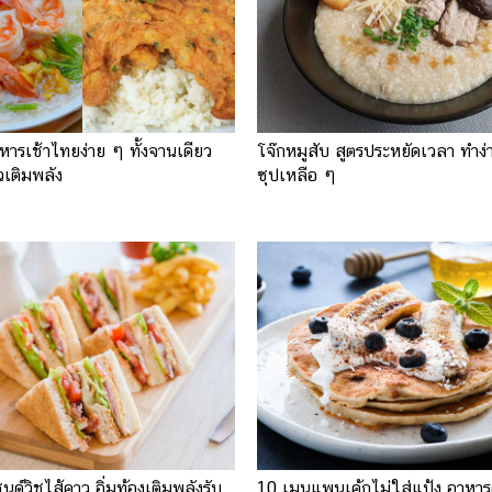
หารเช้าไทยง่าย ๆ ทั้งจานเดียว
โจ๊กหมูสับ สูตรประหยัดเวลา ทำง่
วเติมพลัง
ซุปเหลือ ๆ
ด์วิชไส้คาว อิ่มท้องเติมพลังรับ
10 เมนูแพนเค้กไม่ใส่แป้ง อาหาร