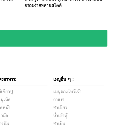
อร่อยง่ายหลายสไตล์
ตรอาหาร:
เมนูอื่น ๆ :
่เจียวปู
เมนูของไหว้เจ้า
นูเห็ด
กาแฟ
ดหน้า
ชาเขียว
าวผัด
น้ำเต้าหู้
กงส้ม
ชาเย็น