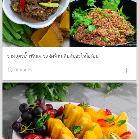
รวมสูตรน้ำพริกเจ รสจัดจ้าน กินกับอะไรก็อร่อย
more_vert
query_builder
10 ต.ค. 25