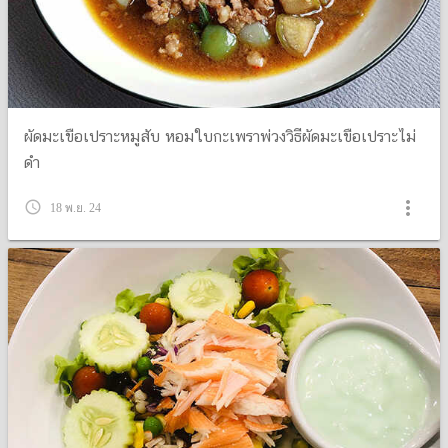
ผัดมะเขือเปราะหมูสับ หอมใบกะเพราพ่วงวิธีผัดมะเขือเปราะไม่
ดำ
more_vert
query_builder
18 พ.ย. 24