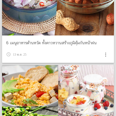
6 เมนูอาหารต้านหวัด ทั้งคาวหวานสร้างภูมิคุ้มกันหน้าฝน
more_vert
query_builder
13 พ.ค. 25