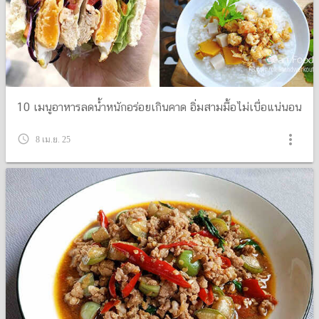
10 เมนูอาหารลดน้ำหนักอร่อยเกินคาด อิ่มสามมื้อไม่เบื่อแน่นอน
more_vert
query_builder
8 เม.ย. 25