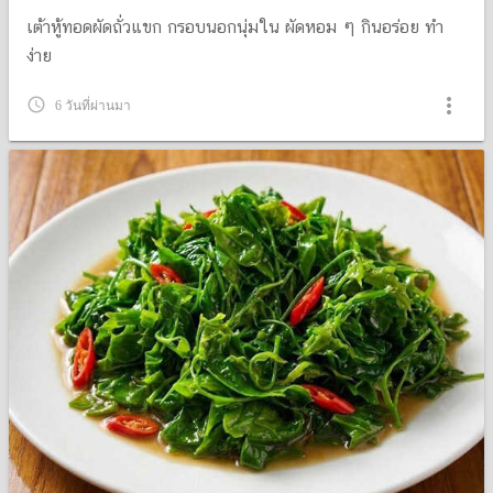
เต้าหู้ทอดผัดถั่วแขก กรอบนอกนุ่มใน ผัดหอม ๆ กินอร่อย ทำ
ง่าย
more_vert
query_builder
6 วันที่ผ่านมา