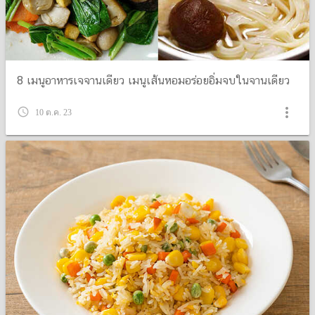
8 เมนูอาหารเจจานเดียว เมนูเส้นหอมอร่อยอิ่มจบในจานเดียว
more_vert
query_builder
10 ต.ค. 23