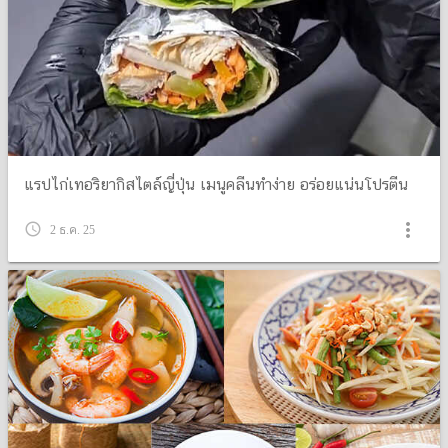
แรปไก่เทอริยากิสไตล์ญี่ปุ่น เมนูคลีนทำง่าย อร่อยแน่นโปรตีน
more_vert
query_builder
2 ธ.ค. 25