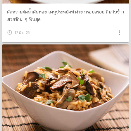
ผักหวานผัดน้ำมันหอย เมนูประหยัดทำง่าย กรอบอร่อย กินกับข้าว
สวยร้อน ๆ ฟินสุด
more_vert
query_builder
12 มิ.ย. 26