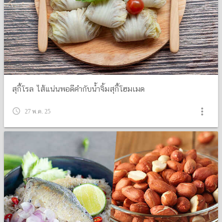
สุกี้โรล ไส้แน่นพอดีคำกับน้ำจิ้มสุกี้โฮมเมด
more_vert
query_builder
27 พ.ค. 25