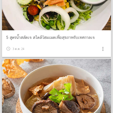
5 สูตรน้ำสลัดเจ สไตล์โฮมเมดเพื่อสุขภาพรับเทศกาลเจ
more_vert
query_builder
3 ต.ค. 24