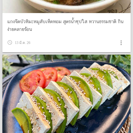
แกงจืดบัวหิมะหมูสับเห็ดหอม สูตรน้ำซุปใส หวานธรรมชาติ กิน
ง่ายคลายร้อน
more_vert
query_builder
13 มี.ค. 26