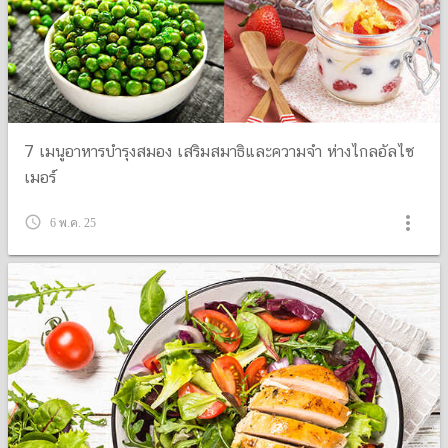
7 เมนูอาหารบำรุงสมอง เสริมสมาธิและความจำ ห่างไกลอัลไซ
เมอร์
more_vert
query_builder
6 พ.ค. 25