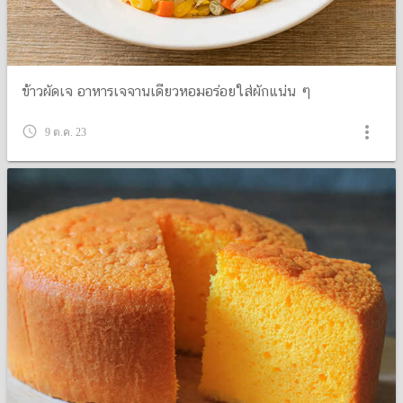
ข้าวผัดเจ อาหารเจจานเดียวหอมอร่อยใส่ผักแน่น ๆ
more_vert
query_builder
9 ต.ค. 23