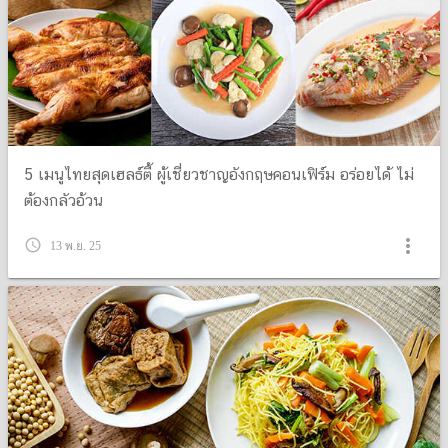
5 เมนูไทยสุดเฮลธ์ตี้ ผู้เชี่ยวชาญอังกฤษคอนเฟิร์ม อร่อยได้ ไม่
ต้องกลัวอ้วน
more_vert
query_builder
13 พ.ย. 25