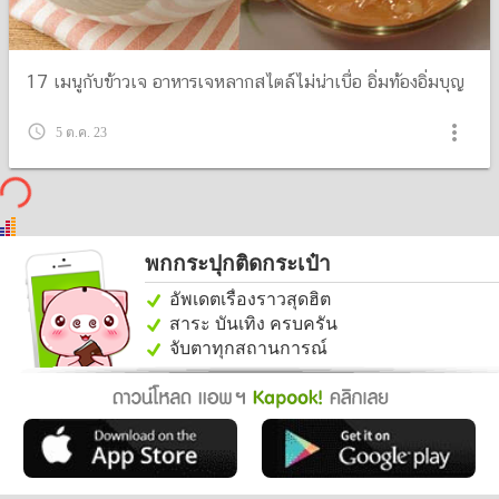
17 เมนูกับข้าวเจ อาหารเจหลากสไตล์ไม่น่าเบื่อ อิ่มท้องอิ่มบุญ
more_vert
query_builder
5 ต.ค. 23
พกกระปุกติดกระเป๋า
อัพเดตเรื่องราวสุดฮิต
สาระ บันเทิง ครบครัน
จับตาทุกสถานการณ์