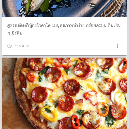
สูตรสลัดเต้าหู้อะโวคาโด เมนูสุขภาพทำง่าย อร่อยละมุน กินเย็น
ๆ ยิ่งฟิน
more_vert
query_builder
27 ก.พ. 26