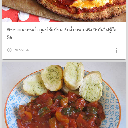
พิซซ่าดอกกะหล่ำ สูตรไร้แป้ง คาร์บต่ำ กรอบจริง กินได้ไม่รู้สึก
ผิด
more_vert
query_builder
20 ก.พ. 26