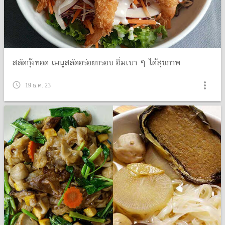
สลัดกุ้งทอด เมนูสลัดอร่อยกรอบ อิ่มเบา ๆ ได้สุขภาพ
more_vert
query_builder
19 ธ.ค. 23