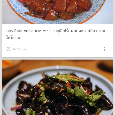
สูตร Ratatouille แบบง่าย ๆ สตูผักฝรั่งเศสสุดคลาสสิก อร่อย
ได้ที่บ้าน
more_vert
query_builder
16 ก.พ. 26