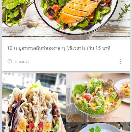
10 เมนูอาหารคลีนทำเองง่าย ๆ ใช้เวลาไม่เกิน 15 นาที
more_vert
query_builder
9 เม.ย. 25