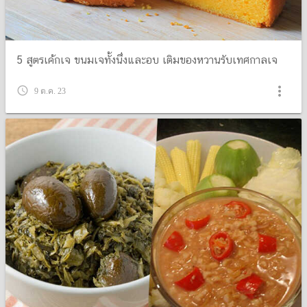
5 สูตรเค้กเจ ขนมเจทั้งนึ่งและอบ เติมของหวานรับเทศกาลเจ
more_vert
query_builder
9 ต.ค. 23