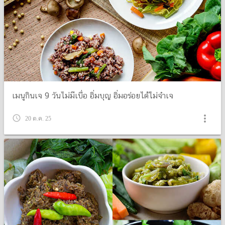
เมนูกินเจ 9 วันไม่มีเบื่อ อิ่มบุญ อิ่มอร่อยได้ไม่จำเจ
more_vert
query_builder
20 ต.ค. 25