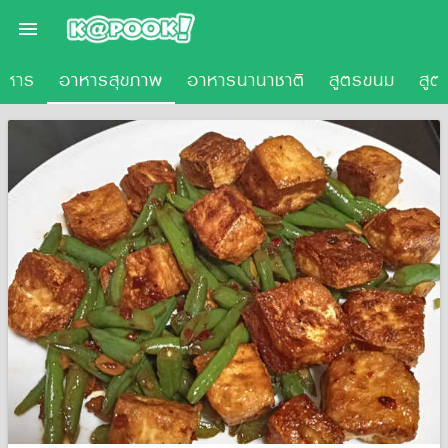

อาหาร
อาหารสุขภาพ
อาหารนานาชาติ
สูตรขนม
สูตร