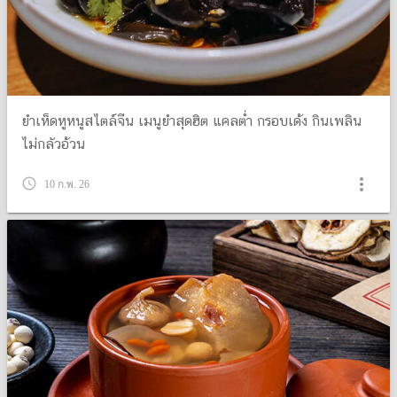
ยำเห็ดหูหนูสไตล์จีน เมนูยำสุดฮิต แคลต่ำ กรอบเด้ง กินเพลิน
ไม่กลัวอ้วน
more_vert
query_builder
10 ก.พ. 26