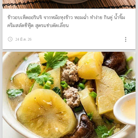
ข้าวอบเห็ดออรินจิ จากหม้อหุงข้าว หอมฉ่ำ ทำง่าย กินคู่ น้ำจิ้ม
ครีมสลัดซีฟู้ด สูตรแซ่บตัดเลี่ยน
more_vert
query_builder
24 มี.ค. 26