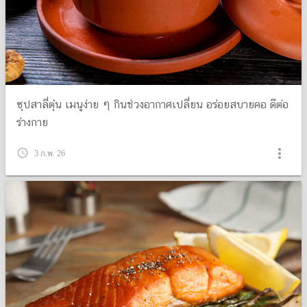
ซุปสาลี่ตุ๋น เมนูง่าย ๆ กินช่วงอากาศเปลี่ยน อร่อยสบายคอ ดีต่อ
ร่างกาย
more_vert
query_builder
3 ก.พ. 26