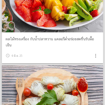
ผลไม้ทรงเครื่อง กับน้ำปลาหวาน แคลอรีต่ำอร่อยสดชื่นรับมื้อ
เย็น
more_vert
query_builder
6 มิ.ย. 25