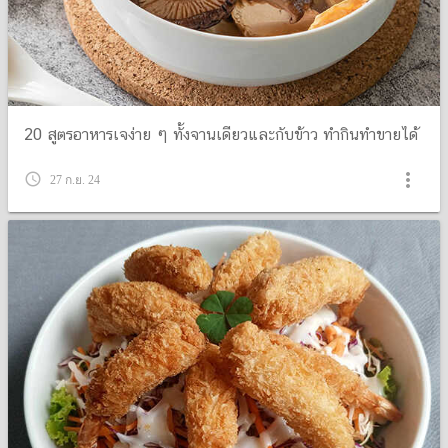
20 สูตรอาหารเจง่าย ๆ ทั้งจานเดียวและกับข้าว ทำกินทำขายได้
more_vert
query_builder
27 ก.ย. 24