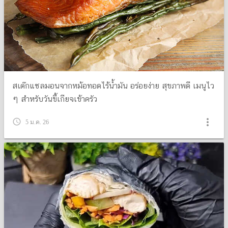
สเต๊กแซลมอนจากหม้อทอดไร้น้ำมัน อร่อยง่าย สุขภาพดี เมนูไว
ๆ สำหรับวันขี้เกียจเข้าครัว
more_vert
query_builder
5 ม.ค. 26