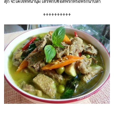
สุก จะได้ไข่ที่หนานุ่ม เสิร์ฟกับซอสพริกหรือพริกน้ำปลา
++++++++++