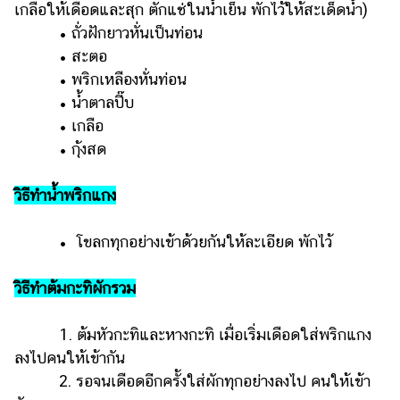
เกลือให้เดือดและสุก ตักแช่ในน้ำเย็น พักไว้ให้สะเด็ดน้ำ)
• ถั่วฝักยาวหั่นเป็นท่อน
• สะตอ
• พริกเหลืองหั่นท่อน
• น้ำตาลปี๊บ
• เกลือ
• กุ้งสด
วิธีทำน้ำพริกแกง
• โขลกทุกอย่างเข้าด้วยกันให้ละเอียด พักไว้
วิธีทำต้มกะทิผักรวม
1. ต้มหัวกะทิและหางกะทิ เมื่อเริ่มเดือดใส่พริกแกง
ลงไปคนให้เข้ากัน
2. รอจนเดือดอีกครั้งใส่ผักทุกอย่างลงไป คนให้เข้า