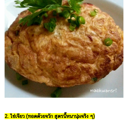
2. ไข่เจียว (ทอดด้วยจวัก สูตรนี้หนานุ่มจริง ๆ)