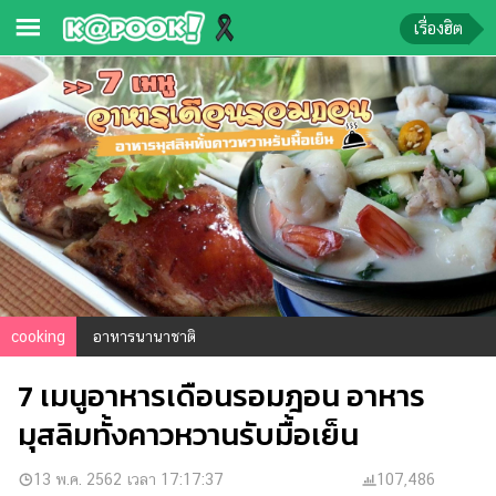
เรื่องฮิต
ข่าว-
ความ
รู้
ข่าว
ข่าว
บันเทิง
ตรวจ
cooking
อาหารนานาชาติ
หวย
7 เมนูอาหารเดือนรอมฎอน อาหาร
ผล
บอล
มุสลิมทั้งคาวหวานรับมื้อเย็น
สด
การ
13 พ.ค. 2562 เวลา 17:17:37
107,486