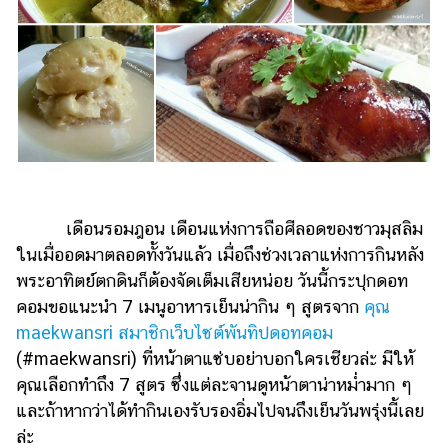
ไตล์
ดูด
วง
ผู้
หญิง
ผู้ชาย
สุขภาพ
เดือนรอมฎอน เดือนแห่งการถือศีลอดของชาวมุสลิม
ท่อง
ในเมื่ออดมาตลอดทั้งวันแล้ว เมื่อถึงช่วงเวลาแห่งการกินหลัง
เที่ยว
พระอาทิตย์ตกดินก็ต้องจัดเต็มเสียหน่อย วันนี้กระปุกดอท
คอมขอแนะนำ 7 เมนูอาหารเย็นน่ากิน ๆ สูตรจาก
คุณ
สูตร
อาหาร
maekwansri สมาชิกเว็บไซต์พันทิปดอทคอม
ง่ายๆ
(#maekwansri) ที่หน้าตาแซ่บอย่าบอกใครเชียวล่ะ มีให้
คุณเลือกทำถึง 7 สูตร ซึ่งแต่ละจานดูหน้าตาน่าหม่ำมาก ๆ
ช้อป
และถ้าหากว่าได้ทำกินเองรับรองอิ่มไปจนถึงเย็นวันพรุ่งนี้เลย
ปิ้ง
ล่ะ