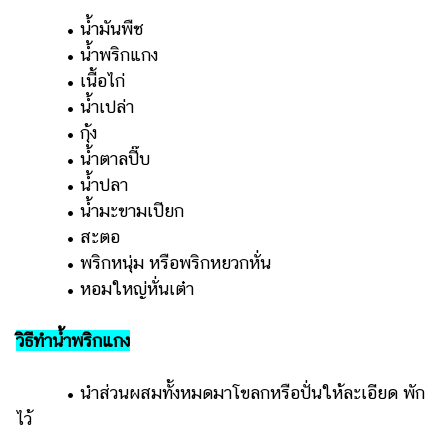
ออนไลน์
• น้ำมันพืช
ติดต่อ
• น้ำพริกแกง
โฆษณา
• เนื้อไก่
แจ้ง
• น้ำเปล่า
ปัญหา
• กุ้ง
• น้ำตาลปี๊บ
ร่วม
• น้ำปลา
งาน
กับ
• น้ำมะขามเปียก
เรา
• สะตอ
• พริกหนุ่ม หรือพริกหยวกหั่น
• หอมใหญ่หั่นเต๋า
วิธีทำน้ำพริกแกง
• นำส่วนผสมทั้งหมดมาโขลกหรือปั่นให้ละเอียด พัก
ไว้