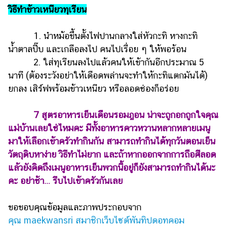
วิธีทำข้าวเหนียวทุเรียน
1. นำหม้อขึ้นตั้งไฟปานกลางใส่หัวกะทิ หางกะทิ
น้ำตาลปี๊บ และเกลือลงไป คนไปเรื่อย ๆ ให้พอร้อน
2. ใส่ทุเรียนลงไปแล้วคนให้เข้ากันอีกประมาณ 5
นาที (ต้องระวังอย่าให้เดือดพล่านจะทำให้กะทิแตกมันได้)
ยกลง เสิร์ฟพร้อมข้าวเหนียว หรือลอดช่องก็อร่อย
7 สูตรอาหารเย็นเดือนรอมฎอน น่าจะถูกอกถูกใจคุณ
แม่บ้านเลยใช่ไหมคะ มีทั้งอาหารคาวหวานหลากหลายเมนู
มาให้เลือกเข้าครัวทำกินกัน สามารถทำกินได้ทุกวันตอนเย็น
วัตถุดิบหาง่าย วิธีทำไม่ยาก และถ้าหากออกจากการถือศีลอด
แล้วยังคิดถึงเมนูอาหารเย็นพวกนี้อยู่ก็ยังสามารถทำกินได้นะ
คะ อย่าช้า… รีบไปเข้าครัวกันเลย
ขอขอบคุณข้อมูลและภาพประกอบจาก
คุณ maekwansri สมาชิกเว็บไซต์พันทิปดอทคอม