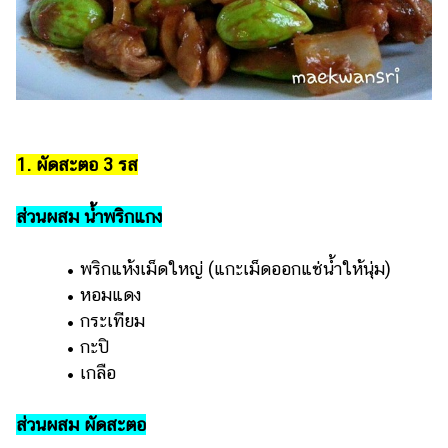
แต่งงาน
แม่
และ
เด็ก
สัตว์
เลี้ยง
1. ผัดสะตอ 3 รส
Infographic
ส่วนผสม น้ำพริกแกง
บริการ
• พริกแห้งเม็ดใหญ่ (แกะเม็ดออกแช่น้ำให้นุ่ม)
แอปฯ
• หอมแดง
กระปุก
• กระเทียม
• กะปิ
คอร์ส
ออนไลน์
• เกลือ
เรียน
ส่วนผสม ผัดสะตอ
เลข