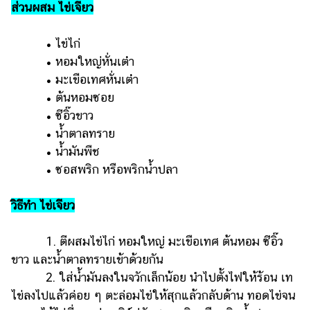
ส่วนผสม ไข่เจียว
• ไข่ไก่
• หอมใหญ่หั่นเต๋า
• มะเขือเทศหั่นเต๋า
• ต้นหอมซอย
• ซีอิ๊วขาว
• น้ำตาลทราย
• น้ำมันพืช
• ซอสพริก หรือพริกน้ำปลา
วิธีทำ ไข่เจียว
1. ตีผสมไข่ไก่ หอมใหญ่ มะเขือเทศ ต้นหอม ซีอิ๊ว
ขาว และน้ำตาลทรายเข้าด้วยกัน
2. ใส่น้ำมันลงในจวักเล็กน้อย นำไปตั้งไฟให้ร้อน เท
ไข่ลงไปแล้วค่อย ๆ ตะล่อมไข่ให้สุกแล้วกลับด้าน ทอดไข่จน