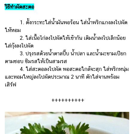
วิธีทำผัดสะตอ
1. ตั้งกระทะใส่น้ำมันพอร้อน ใส่น้ำพริกแกงลงไปผัด
ให้หอม
2. ใส่เนื้อไก่ลงไปผัดให้เข้ากัน เติมน้ำลงไปเล็กน้อย
ใส่กุ้งลงไปผัด
3. ปรุงรสด้วยน้ำตาลปี๊บ น้ำปลา และน้ำมะขามเปียก
ตามชอบ ชิมรสให้เป็นสามรส
4. ใส่สะตอลงไปผัด พอสะตอใกล้จะสุก ใส่พริกหนุ่ม
และหอมใหญ่ลงไปผัดประมาณ 2 นาที ตักใส่จานพร้อม
เสิร์ฟ
++++++++++