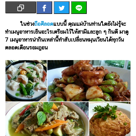
เงิน
การ
ศึกษา
ในช่วง
ถือศีลอด
แบบนี้ คุณแม่บ้านท่านใดยังไม่รู้จะ
ทำเมนูอาหารเย็นอะไรเตรียมไว้ให้สามีและลูก ๆ กินดี มาดู
บันเทิง
7 เมนูอาหารน่ากินเหล่านี้ทำสับเปลี่ยนหมุนเวียนได้ทุกวัน
ตลอดเดือนรอมฎอน
รูปภาพ
ดู
หนัง
Music
Station
ละคร
บันเทิง
เกาหลี
ไลฟ์