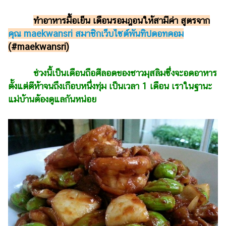
รถยนต์
ทำอาหารมื้อเย็น เดือนรอมฎอนให้สามีค่า สูตรจาก
บ้าน
คุณ maekwansri สมาชิกเว็บไซต์พันทิปดอทคอม
และ
(#maekwansri)
การ
ตกแต่ง
ช่วงนี้เป็นเดือนถือศีลอดของชาวมุสลิมซึ่งจะอดอาหาร
มือ
ตั้งแต่ตีห้าจนถึงเกือบหนึ่งทุ่ม เป็นเวลา 1 เดือน เราในฐานะ
ถือ
แม่บ้านต้องดูแลกันหน่อย
ราคา
ทอง
ราคา
น้ำมัน
วา
ไร
ตี้