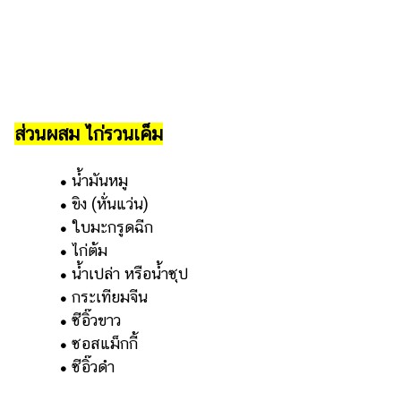
แต่งงาน
แม่
และ
เด็ก
สัตว์
ส่วนผสม ไก่รวนเค็ม
เลี้ยง
Infographic
•
น้ำมันหมู
•
ขิง (หั่นแว่น)
บริการ
•
ใบมะกรูดฉีก
•
ไก่ต้ม
แอปฯ
•
น้ำเปล่า หรือน้ำซุป
กระปุก
•
กระเทียมจีน
คอร์ส
•
ซีอิ๊วขาว
ออนไลน์
•
ซอสแม็กกี้
•
ซีอิ๊วดำ
เรียน
เลข