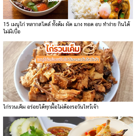
15 เมนูไก่ หลากสไตล์ ทั้งต้ม ผัด แกง ทอด อบ ทำง่าย กินได้
ไม่มีเบื่อ
ไก่รวนเค็ม อร่อยได้ทุกมื้อไม่ต้องรอวันไหว้เจ้า