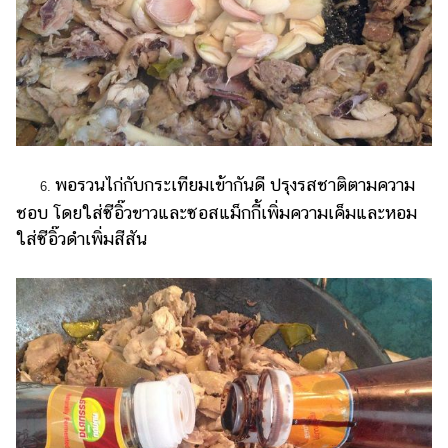
พอรวนไก่กับกระเทียมเข้ากันดี ปรุงรสชาติตามความ
6.
ชอบ โดยใส่ซีอิ๊วขาวและซอสแม็กกี้เพิ่มความเค็มและหอม
ใส่ซีอิ๊วดำเพิ่มสีสัน