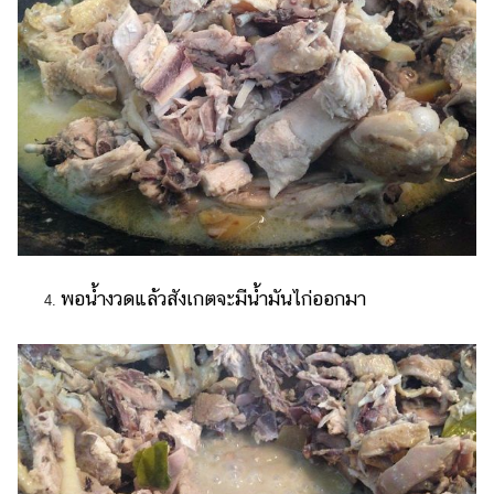
พอน้ำงวดแล้วสังเกตจะมีน้ำมันไก่ออกมา
4.