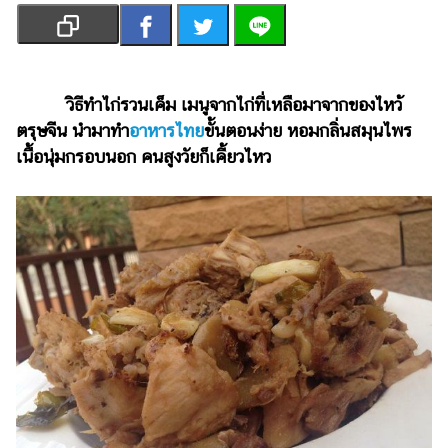
เงิน
การ
ศึกษา
วิธีทำไก่รวนเค็ม เมนูจากไก่ที่เหลือมาจากของไหว้
บันเทิง
ตรุษจีน นำมาทำ
อาหารไทย
ขั้นตอนง่าย หอมกลิ่นสมุนไพร
เนื้อนุ่มกรอบนอก คนสูงวัยก็เคี้ยวไหว
รูปภาพ
ดู
หนัง
Music
Station
ละคร
บันเทิง
เกาหลี
ไลฟ์