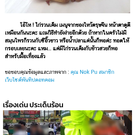
โอ้โห ! ไก่รวนเค็ม เมนูจากของไหว้ตรุษจีน หน้าตาดูดี
เหมือนกันนะคะ แถมวิธีทำยังง่ายอีกด้วย ถ้าหากในครัวไม่มี
สมุนไพรก็รวนกับซีอิ๊วขาว หรือน้ำปลาแค่นั้นก็พอค่ะ ทอดให้
กรอบเลยนะคะ แหม… แค่มีไก่รวนเค็มกับข้าวสวยก็พอ
สำหรับมื้อเที่ยงแล้ว
ขอขอบคุณข้อมูลและภาพจาก :
คุณ Nok Pu สมาชิก
เว็บไซต์พันทิปดอทคอม
เรื่องเด่น ประเด็นร้อน