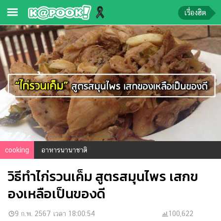
เรื่องฮิต
ข่าว-
ความ
รู้
ข่าว
ข่าว
บันเทิง
ตรวจ
cooking
อาหารนานาชาติ
หวย
วิธีทำไก่รวนเค็ม สูตรสมุนไพร เสกข
ผล
บอล
องเหลือเป็นของดี
สด
การ
9 ก.พ. 2567 เวลา 18:00:54
100,622