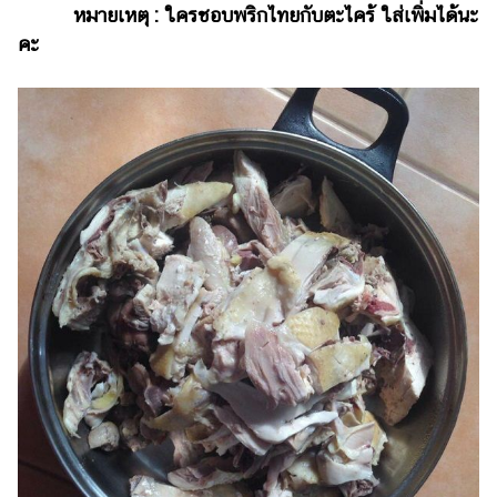
ออนไลน์
หมายเหตุ : ใครชอบพริกไทยกับตะไคร้ ใส่เพิ่มได้นะ
คะ
ติดต่อ
โฆษณา
แจ้ง
ปัญหา
ร่วม
งาน
กับ
เรา