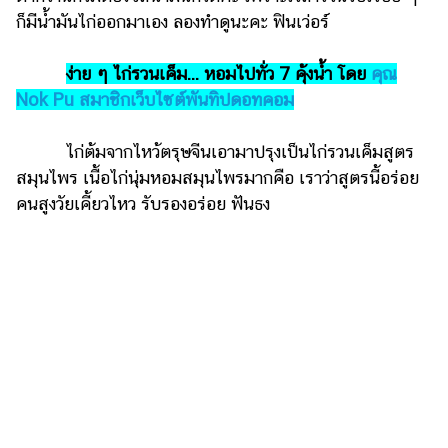
ก็มีน้ำมันไก่ออกมาเอง ลองทำดูนะคะ ฟินเว่อร์
รถยนต์
บ้าน
ง่าย ๆ ไก่รวนเค็ม... หอมไปทั่ว 7 คุ้งน้ำ โดย
คุณ
และ
Nok Pu สมาชิกเว็บไซต์พันทิปดอทคอม
การ
ตกแต่ง
ไก่ต้มจากไหว้ตรุษจีนเอามาปรุงเป็นไก่รวนเค็มสูตร
มือ
สมุนไพร เนื้อไก่นุ่มหอมสมุนไพรมากคือ เราว่าสูตรนี้อร่อย
ถือ
คนสูงวัยเคี้ยวไหว รับรองอร่อย ฟันธง
ราคา
ทอง
ราคา
น้ำมัน
วา
ไร
ตี้