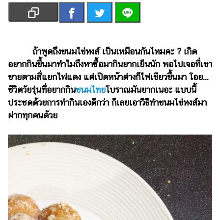
เงิน
การ
ศึกษา
ถ้าพูดถึงขนมไข่หงส์ เป็นเหมือนกันไหมคะ ? เกิด
บันเทิง
อยากกินขึ้นมาทำไมถึงหาซื้อมากินยากเย็นนัก พอไปเจอที่เขา
ขายตามสี่แยกไฟแดง แค่เปิดหน้าต่างก็ไฟเขียวขึ้นมา โอย...
รูปภาพ
ชีวิตวัยรุ่นที่อยากกิน
ขนมไทย
โบราณมันยากเนอะ แบบนี้
ดู
ประชดด้วยการทำกินเองดีกว่า ก็เลยเอาวิธีทำขนมไข่หงส์มา
หนัง
ฝากทุกคนด้วย
Music
Station
ละคร
บันเทิง
เกาหลี
ไลฟ์