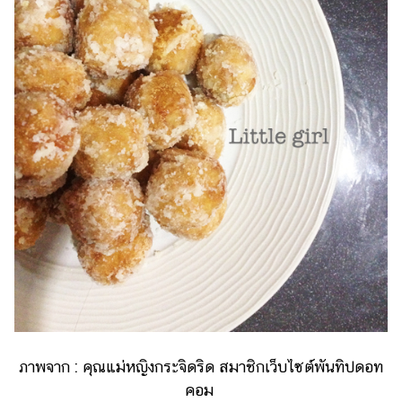
ไตล์
ดูด
วง
ผู้
หญิง
ผู้ชาย
สุขภาพ
ท่อง
เที่ยว
สูตร
อาหาร
ง่ายๆ
ช้อป
ภาพจาก : คุณแม่หญิงกระจิดริด สมาชิกเว็บไซต์พันทิปดอท
ปิ้ง
คอม