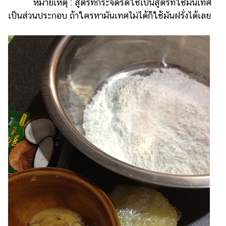
หมายเหตุ : สูตรที่กระจิดริดใช้เป็นสูตรที่ใช้มันเทศ
ออนไลน์
เป็นส่วนประกอบ ถ้าใครหามันเทศไม่ได้ก็ใช้มันฝรั่งได้เลย
ติดต่อ
โฆษณา
แจ้ง
ปัญหา
ร่วม
งาน
กับ
เรา