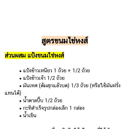
แต่งงาน
แม่
และ
เด็ก
สัตว์
สูตรขนมไข่หงส์
เลี้ยง
ส่วนผสม แป้งขนมไข่หงส์
Infographic
บริการ
•
แป้งข้าวเหนียว 1 ถ้วย + 1/2 ถ้วย
•
แป้งข้าวเจ้า 1/2 ถ้วย
แอปฯ
•
มันเทศ (ต้มสุกแล้วบด) 1/3 ถ้วย (หรือใช้มันฝรั่ง
กระปุก
แทนได้)
•
น้ำตาลปี๊บ 1/2 ถ้วย
คอร์ส
ออนไลน์
•
กะทิสำเร็จรูปกล่องเล็ก 1 กล่อง
•
น้ำเย็น
เรียน
เลข