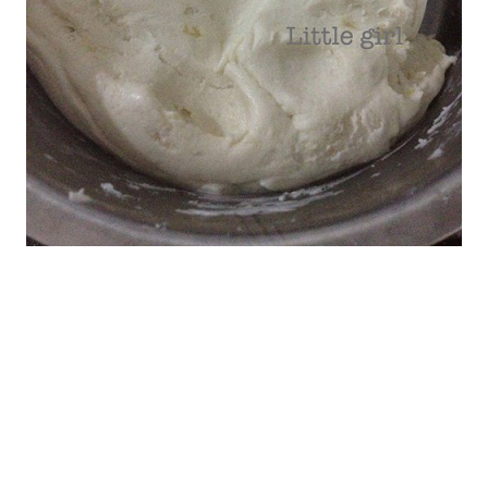
ภาพจาก : คุณแม่หญิงกระจิดริด สมาชิกเว็บไซต์พันทิปดอท
คอม
•
ใช้น้ำมันทาที่มือและทาถาด ขนมจะได้ไม่ติดกัน นำ
แป้งที่เราพักไว้มาปั้นเป็นก้อนกลม ๆ แล้วกดให้เป็นลักษณะ
แบน ๆ วางไส้ใส่ลงไป แล้วห่อให้มิด จากนั้นคลึงให้เป็นก้อน
กลมอีกครั้ง