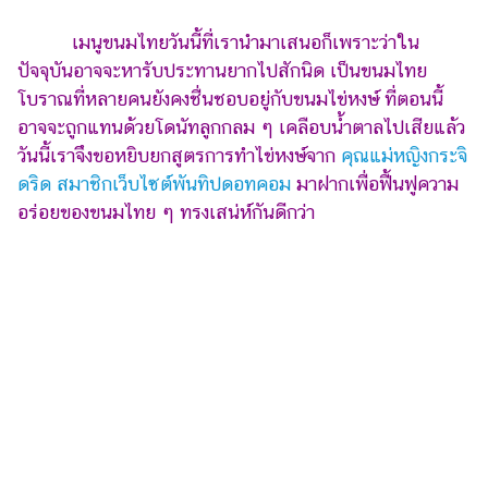
รถยนต์
เมนูขนมไทยวันนี้ที่เรานำมาเสนอก็เพราะว่าใน
ปัจจุบันอาจจะหารับประทานยากไปสักนิด เป็นขนมไทย
บ้าน
และ
โบราณที่หลายคนยังคงชื่นชอบอยู่กับขนมไข่หงษ์ ที่ตอนนี้
การ
อาจจะถูกแทนด้วยโดนัทลูกกลม ๆ เคลือบน้ำตาลไปเสียแล้ว
ตกแต่ง
วันนี้เราจึงขอหยิบยกสูตรการทำไข่หงษ์จาก
คุณแม่หญิงกระจิ
ดริด สมาชิกเว็บไซต์พันทิปดอทคอม
มาฝากเพื่อฟื้นฟูความ
มือ
ถือ
อร่อยของขนมไทย ๆ ทรงเสน่ห์กันดีกว่า
ราคา
ทอง
ราคา
น้ำมัน
วา
ไร
ตี้