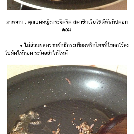
ภาพจาก : คุณแม่หญิงกระจิดริด สมาชิกเว็บไซต์พันทิปดอท
คอม
•
ใส่ส่วนผสมรากผักชีกระเทียมพริกไทยที่โขลกไว้ลง
ไปผัดให้หอม ระวังอย่าให้ไหม้