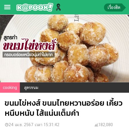
เรื่องฮิต
ข่าว-
ความ
รู้
ข่าว
ข่าว
บันเทิง
ตรวจ
cooking
สูตรขนม
หวย
ขนมไข่หงส์ ขนมไทยหวานอร่อย เคี้ยว
ผล
บอล
หนึบหนับ ไส้แน่นเต็มคำ
สด
การ
24 เม.ย. 2567 เวลา 15:31:42
182,080