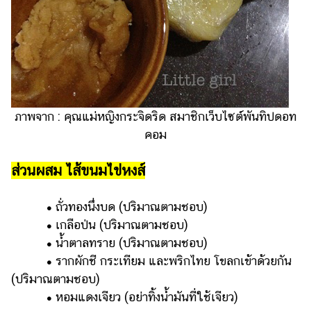
ภาพจาก : คุณแม่หญิงกระจิดริด สมาชิกเว็บไซต์พันทิปดอท
คอม
ส่วนผสม ไส้ขนมไข่หงส์
•
ถั่วทองนึ่งบด (ปริมาณตามชอบ)
•
เกลือป่น (ปริมาณตามชอบ)
•
น้ำตาลทราย (ปริมาณตามชอบ)
•
รากผักชี กระเทียม และพริกไทย โขลกเข้าด้วยกัน
(ปริมาณตามชอบ)
•
หอมแดงเจียว (อย่าทิ้งน้ำมันที่ใช้เจียว)