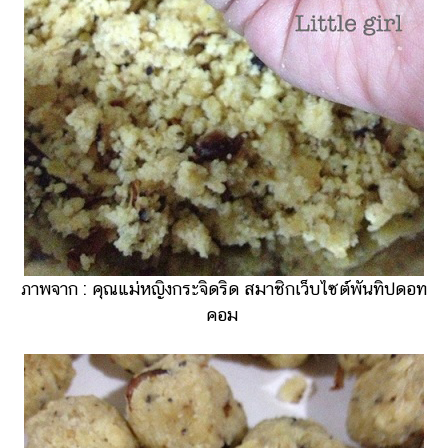
ภาพจาก : คุณแม่หญิงกระจิดริด สมาชิกเว็บไซต์พันทิปดอท
คอม