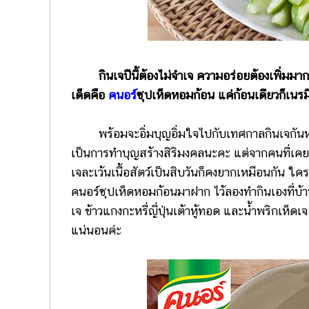
กินเจปีนี้ต้องไม่จำเจ ความอร่อยต้องเพิ่มม
เด็ดคือ
คนอร์
ซุปเห็ดหอมก้อน แค่ก้อนเดียวก็เนรมิ
พร้อมจะอิ่มบุญอิ่มใจไปกับเทศกาลกินเจกันหรือยั
เป็นการทำบุญสร้างสิริมงคลนะคะ แต่จากคนที่เคยกิน
เจละเว้นเนื้อสัตว์เป็นสิบวันก็คงยากเหมือนกัน
คนอร์ซุปเห็ดหอมก้อนมาฝาก ไว้ลองทำกินเองที่บ้านไ
เจ ข้าวแกงกะหรี่ญี่ปุ่นเต้าหู้ทอด และน้ำพริกเห็
แน่นอนค่ะ