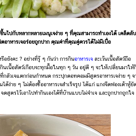
ากขึ้นไปกับหลากหลายเมนูเจง่าย ๆ ที่คุณสามารถทำเองได้ เคล็ดลับ
ตอาหารเจอร่อยถูกปาก คุณค่าที่คุณคู่ควรได้ไม่มีเบื่อ
งคะ ? อย่างที่รู้ ๆ กันว่า การกิน
อาหารเจ
ละเว้นเนื้อสัตว์ถือ
เนื้อสัตว์เกือบจะทุกมื้อในทุก ๆ วัน อยู่ดี ๆ จะให้เปลี่ยนมาให้ก
 ใครที่กลัวเจแตกก่อนกำหนด กระปุกดอทคอมมีสูตรอาหารเจง่าย ๆ จ
ด้ง่าย ๆ ไม่ต้องซื้ออาหารเจสำเร็จรูป ได้แก่ แกงจืดฟองเต้าหู้ยั
ดเจ จดสูตรไว้เอาไปทำกินเองได้ที่บ้านแบบไม่จำเจ และถูกปากถูกใจ