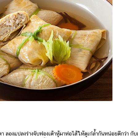
องแปลงร่างจับฟองเต้าหู้มาห่อไส้ให้ดูเก๋ล้ำกันหน่อยดีกว่า กับ