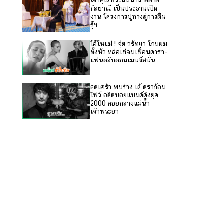
เจ้าคุณพระสินีนาถ พิลาส
กัลยาณี เป็นประธานเปิด
งาน โครงการปูทางสู่การตื่น
รู้ฯ
โอ้โหแม่ ! จุ๋ย วรัทยา โกนผม
ทั้งหัว หล่อเท่จนเพื่อนดารา-
แฟนคลับคอมเมนต์สนั่น
สุดเศร้า พบร่าง เต้ ดราก้อน
ไฟว์ อดีตบอยแบนด์ดังยุค
2000 ลอยกลางแม่น้ำ
เจ้าพระยา