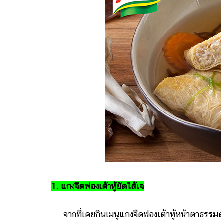
1. แกงจืดฟองเต้าหู้ยัดไส้เจ
จากที่เคยกินเมนูแกงจืดฟองเต้าหู้หน้าตาธรรมดา ล