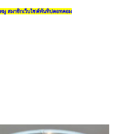
หมู สมาชิกเว็บไซต์พันทิปดอทคอม