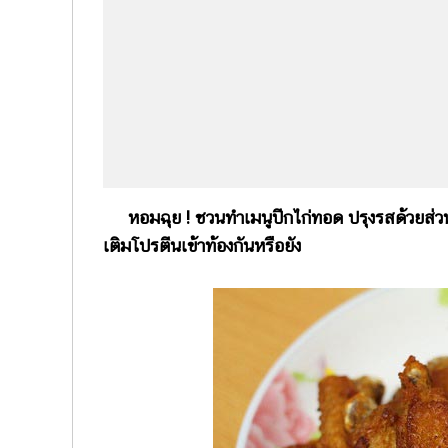
หอมฉุย ! ชวนทำเมนูปีกไก่ทอด ปรุงรสด้วยส่วน
เติมโปรตีนเข้าท้องกันหรือยัง