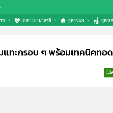
ภาพ
อาหารนานาชาติ
สูตรขนม
สูตรเคร
้มแทะกรอบ ๆ พร้อมเทคนิคทอดง่
ค