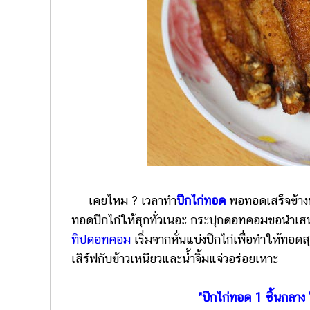
เคยไหม ? เวลาทำ
ปีกไก่ทอด
พอทอดเสร็จข้างน
ทอดปีกไก่ให้สุกทั่วเนอะ กระปุกดอทคอมขอนำเสน
ทิปดอทคอม
เริ่มจากหั่นแบ่งปีกไก่เพื่อทำให้ทอ
เสิร์ฟกับข้าวเหนียวและน้ำจิ้มแจ่วอร่อยเหาะ
"ปีกไก่ทอด 1 ชิ้นกลา