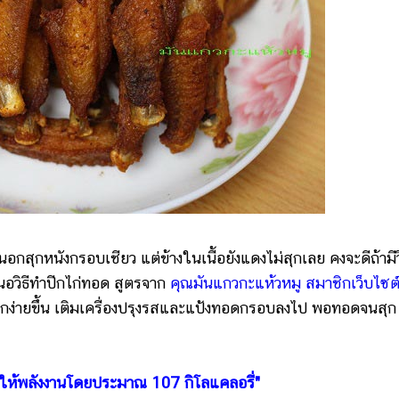
อกสุกหนังกรอบเชียว แต่ข้างในเนื้อยังแดงไม่สุกเลย คงจะดีถ้ามีวิ
อวิธีทำปีกไก่ทอด สูตรจาก
คุณมันแกวกะแห้วหมู สมาชิกเว็บไซต
ดสุกง่ายขึ้น เติมเครื่องปรุงรสและแป้งทอดกรอบลงไป พอทอดจนสุก
ง ให้พลังงานโดยประมาณ 107 กิโลแคลอรี่"