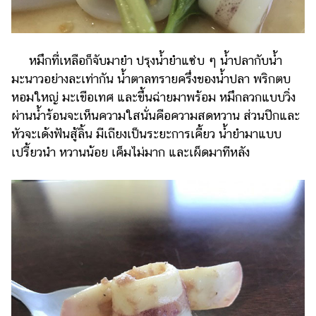
หมึกที่เหลือก็จับมายำ ปรุงน้ำยำแซ่บ ๆ น้ำปลากับน้ำ
มะนาวอย่างละเท่ากัน น้ำตาลทรายครึ่งของน้ำปลา พริกตบ
หอมใหญ่ มะเขือเทศ และขึ้นฉ่ายมาพร้อม หมึกลวกแบบวิ่ง
ผ่านน้ำร้อนจะเห็นความใสนั่นคือความสดหวาน ส่วนปีกและ
หัวจะเด้งฟันสู้ลิ้น มีเถียงเป็นระยะการเคี้ยว น้ำยำมาแบบ
เปรี้ยวนำ หวานน้อย เค็มไม่มาก และเผ็ดมาทีหลัง