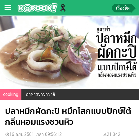
เรื่องฮิต
ข่าว-
ความ
รู้
ข่าว
ข่าว
บันเทิง
ตรวจ
cooking
อาหารนานาชาติ
หวย
ปลาหมึกผัดกะปิ หมึกโสกแบบปักษ์ใต้
ผล
บอล
กลิ่นหอมแรงชวนหิว
สด
การ
16 ก.พ. 2561 เวลา 09:56:12
21,342