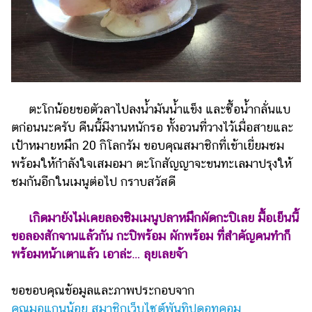
ตะโกน้อยขอตัวลาไปลงน้ำมันน้ำแข็ง และซื้อน้ำกลั่นแบ
ตก่อนนะครับ คืนนี้มีงานหนักรอ ทั้งอวนที่วางไว้เมื่อสายและ
เป้าหมายหมึก 20 กิโลกรัม ขอบคุณสมาชิกที่เข้าเยี่ยมชม
พร้อมให้กำลังใจเสมอมา ตะโกสัญญาจะขนทะเลมาปรุงให้
ชมกันอีกในเมนูต่อไป กราบสวัสดี
เกิดมายังไม่เคยลองชิมเมนูปลาหมึกผัดกะปิเลย มื้อเย็นนี้
ขอลองสักจานแล้วกัน กะปิพร้อม ผักพร้อม ที่สำคัญคนทำก็
พร้อมหน้าเตาแล้ว เอาล่ะ… ลุยเลยจ้า
ขอขอบคุณข้อมูลและภาพประกอบจาก
คุณมอแกนน้อย สมาชิกเว็บไซต์พันทิปดอทคอม