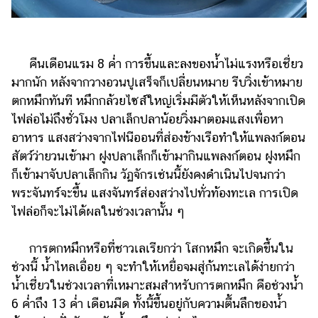
แต่งงาน
แม่
และ
คืนเดือนแรม 8 ค่ำ การขึ้นและลงของน้ำไม่แรงหรือเชี่ยว
เด็ก
มากนัก หลังจากวางอวนปูเสร็จก็เปลี่ยนหมาย รีบวิ่งเข้าหมาย
สัตว์
ตกหมึกทันที หมึกกล้วยไซส์ใหญ่เริ่มมีตัวให้เห็นหลังจากเปิด
เลี้ยง
ไฟล่อไม่ถึงชั่วโมง ปลาเล็กปลาน้อยวิ่งมาตอมแสงเพื่อหา
อาหาร แสงสว่างจากไฟนีออนที่ส่องข้างเรือทำให้แพลงก์ตอน
Infographic
สัตว์ว่ายวนเข้ามา ฝูงปลาเล็กก็เข้ามากินแพลงก์ตอน ฝูงหมึก
บริการ
ก็เข้ามาจับปลาเล็กกิน วัฏจักรเช่นนี้ยังคงดำเนินไปจนกว่า
พระจันทร์จะขึ้น แสงจันทร์ส่องสว่างไปทั่วท้องทะเล การเปิด
แอปฯ
ไฟล่อก็จะไม่ได้ผลในช่วงเวลานั้น ๆ
กระปุก
การตกหมึกหรือที่ชาวเลเรียกว่า โสกหมึก จะเกิดขึ้นใน
คอร์ส
ออนไลน์
ช่วงนี้ น้ำไหลเอื่อย ๆ จะทำให้เหยื่อจมสู่ก้นทะเลได้ง่ายกว่า
น้ำเชี่ยวในช่วงเวลาที่เหมาะสมสำหรับการตกหมึก คือช่วงน้ำ
เรียน
6 ค่ำถึง 13 ค่ำ เดือนมืด ทั้งนี้ขึ้นอยู่กับความตื้นลึกของน้ำ
เลข