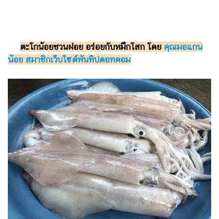
รถยนต์
บ้าน
และ
ตะโกน้อยชวนฝอย อร่อยกับหมึกโสก โดย
คุณมอแกน
การ
น้อย สมาชิกเว็บไซต์พันทิปดอทคอม
ตกแต่ง
มือ
ถือ
ราคา
ทอง
ราคา
น้ำมัน
วา
ไร
ตี้