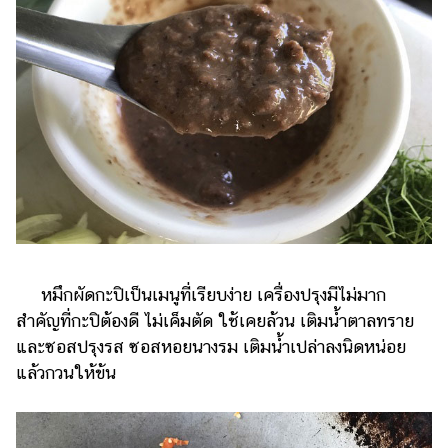
หมึกผัดกะปิเป็นเมนูที่เรียบง่าย เครื่องปรุงมีไม่มาก
สำคัญที่กะปิต้องดี ไม่เค็มตัด ใช้เคยล้วน เติมน้ำตาลทราย
และซอสปรุงรส ซอสหอยนางรม เติมน้ำเปล่าลงนิดหน่อย
แล้วกวนให้ข้น