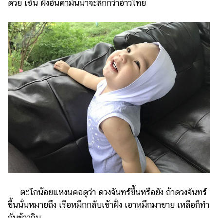
ด้วย เช่น ฝั่งอันดามันน้ำจะลึกกว่าอ่าวไทย
ออนไลน์
ติดต่อ
โฆษณา
แจ้ง
ปัญหา
ร่วม
งาน
กับ
เรา
ตะโกน้อยแหงนคอดูว่า ดวงจันทร์ขึ้นหรือยัง ถ้าดวงจันทร์
ขึ้นนั่นหมายถึง เรือหมึกกลับเข้าฝั่ง เอาหมึกมาขาย เหลือก็ทำ
กับข้าวกิน