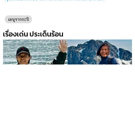
เมนูจากกะปิ
เรื่องเด่น ประเด็นร้อน
กรุณา บัวคำศรี โพสต์สั้น ๆ ถึงคนที่โทษเกม คนแชร์เป็นพัน
พ
โดนใจมาก ๆ ถึงประเด็นร้อน
ค