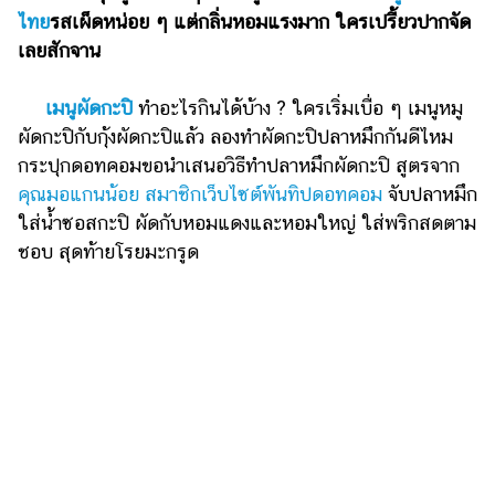
ไตล์
ไทย
รสเผ็ดหน่อย ๆ แต่กลิ่นหอมแรงมาก ใครเปรี้ยวปากจัด
เลยสักจาน
ดูด
วง
เมนูผัดกะปิ
ทำอะไรกินได้บ้าง ? ใครเริ่มเบื่อ ๆ เมนูหมู
ผู้
ผัดกะปิกับกุ้งผัดกะปิแล้ว ลองทำผัดกะปิปลาหมึกกันดีไหม
หญิง
กระปุกดอทคอมขอนำเสนอวิธีทำปลาหมึกผัดกะปิ สูตรจาก
ผู้ชาย
คุณมอแกนน้อย สมาชิกเว็บไซต์พันทิปดอทคอม
จับปลาหมึก
ใส่น้ำซอสกะปิ ผัดกับหอมแดงและหอมใหญ่ ใส่พริกสดตาม
สุขภาพ
ชอบ สุดท้ายโรยมะกรูด
ท่อง
เที่ยว
สูตร
อาหาร
ง่ายๆ
ช้อป
ปิ้ง