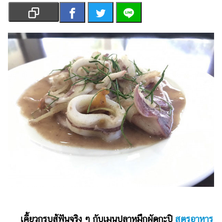
เงิน
การ
ศึกษา
บันเทิง
รูปภาพ
ดู
หนัง
Music
Station
ละคร
บันเทิง
เกาหลี
ไลฟ์
เคี้ยวกรุบสู้ฟันจริง ๆ กับเมนูปลาหมึกผัดกะปิ
สูตรอาหาร