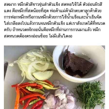
สดมาก หมึกตัวสีขาวขุ่นลำตัวแข็ง สดพอใช้ได้ ตัวอ่อนผิวสี
แดง คือหมึกที่สดน้อยที่สุด พ่อค้าแม่ค้ามักตบตาลูกค้าด้วย
การฟอกหมึกหรือกวนหมึกด้วยการใช้น้ำแข็งและน้ำเย็นจัด
ใส่เกลือลงไปแล้วกวนจนหมึกตัวแข็ง แต่เราสังเกตได้ที่หนวด
ครับ ถ้าหนวดหงิกงอนั่นคือหมึกที่ผ่านการกวนมาแล้ว หมึก
สดหนวดต้องตรงอ่อนช้อย ไม่มีเส้นใดงอ