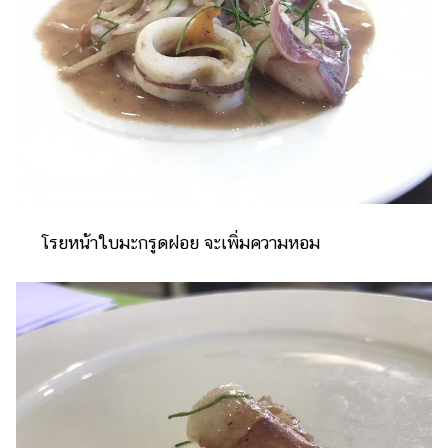
โรยหน้าใบมะกรูดฝอย จะเพิ่มความหอม