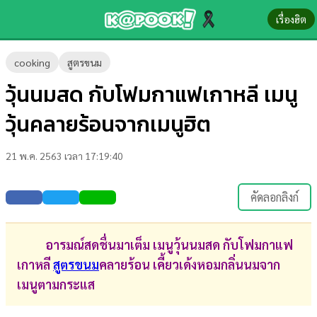
เรื่องฮิต
ข่าว-
cooking
สูตรขนม
ความ
วุ้นนมสด กับโฟมกาแฟเกาหลี เมนู
รู้
วุ้นคลายร้อนจากเมนูฮิต
ข่าว
21 พ.ค. 2563 เวลา 17:19:40
ข่าว
บันเทิง
คัดลอกลิงก์
ตรวจ
หวย
อารมณ์สดชื่นมาเต็ม เมนูวุ้นนมสด กับโฟมกาแฟ
เกาหลี
สูตรขนม
คลายร้อน เคี้ยวเด้งหอมกลิ่นนมจาก
ผล
เมนูตามกระแส
บอล
สด