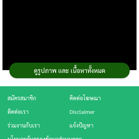
การ
เงิน
การ
ศึกษา
บันเทิง
ดูรูปภาพ และ เนื้อหาทั้งหมด
ดู
หนัง
Music
สมัครสมาชิก
ติดต่อโฆษณา
Station
ติดต่อเรา
Disclaimer
ละคร
ลำพังแค่เมนูวุ้นนมสด
สูตรขนมหวาน
ก็ว่าชื่นใจแล้ว ถ้า
ร่วมงานกับเรา
แจ้งปัญหา
บันเทิง
ได้ท็อปด้วย
กาแฟฟองเกาหลี
คงฟินขึ้นอีก กระปุกดอทคอม
นโยบายคุ้มครองข้อมูลส่วนบุคคล