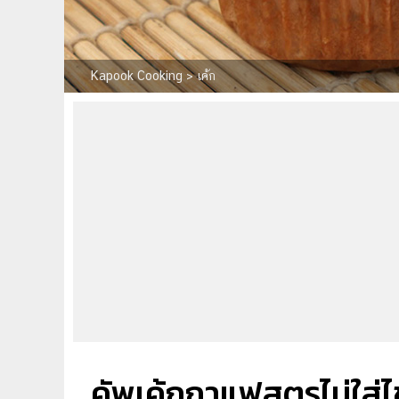
Kapook Cooking
>
เค้ก
คัพเค้กกาแฟสูตรไม่ใส่