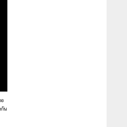
นอ
กัน