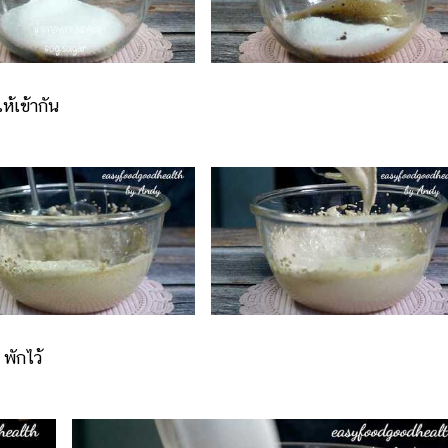
เข้ากัน
พักไว้