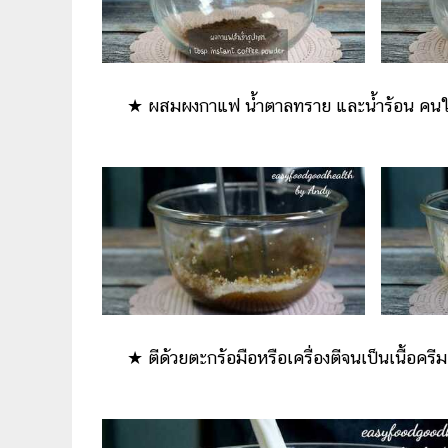
★​ ผสมผงกาแฟ น้ำตาลทราย และน้ำร้อน คนให้
★​ ตีด้วยตะกร้อมือหรือเครื่องตีจนเป็นเนื้อครีม 