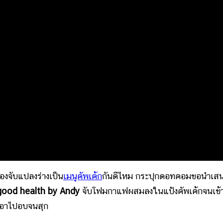
ลองจับแปลงร่างเป็น
เมนูคัพเค้ก
กันดีไหม กระปุกดอทคอมขอนำเส
good health by Andy
จับโฟมกาแฟผสมลงในแป้งคัพเค้กจนเข้า
วเอาไปอบจนสุก