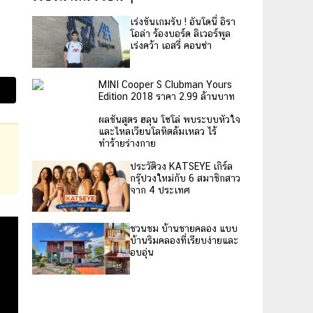
เร่งขันเกมรับ ! อันโดนี่ อิรา
โอล่า ร้องบอร์ด ลิเวอร์พูล
เร่งคว้า เอสรี่ คอนซ่า
MINI Cooper S Clubman Yours
Edition 2018 ราคา 2.99 ล้านบาท
ผลชันสูตร ฮลุน โซโล่ พบระบบหัวใจ
และไหลเวียนโลหิตล้มเหลว ไร้
ทำร้ายร่างกาย
ประวัติวง KATSEYE เกิร์ล
กรุ๊ปวงใหม่กับ 6 สมาชิกสาว
จาก 4 ประเทศ
ชวนชม บ้านชายคลอง แบบ
บ้านริมคลองที่เรียบง่ายและ
อบอุ่น