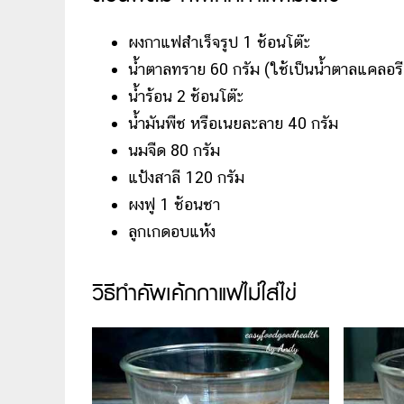
ผงกาแฟสำเร็จรูป 1 ช้อนโต๊ะ
น้ำตาลทราย 60 กรัม (ใช้เป็นน้ำตาลแคลอรี
น้ำร้อน 2 ช้อนโต๊ะ
น้ำมันพืช หรือเนยละลาย 40 กรัม
นมจืด 80 กรัม
แป้งสาลี 120 กรัม
ผงฟู 1 ช้อนชา
ลูกเกดอบแห้ง
วิธีทำคัพเค้กกาแฟไม่ใส่ไข่