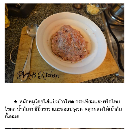
★ หมักหมูโดยใส่แป้งข้าวโพด กระเทียมและพริกไทย
โขลก น้ำมันงา ซีอิ๊วขาว และซอสปรุงรส คลุกผสมให้เข้ากัน
ทั้งหมด