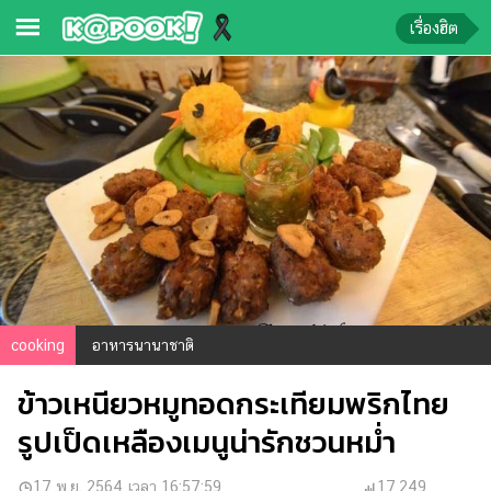
เรื่องฮิต
ข่าว-
ความ
รู้
ข่าว
ข่าว
บันเทิง
ตรวจ
หวย
cooking
อาหารนานาชาติ
ผล
ข้าวเหนียวหมูทอดกระเทียมพริกไทย
บอล
สด
รูปเป็ดเหลืองเมนูน่ารักชวนหม่ำ
การ
17 พ.ย. 2564 เวลา 16:57:59
17,249