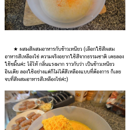
ออนไลน์
ติดต่อ
โฆษณา
แจ้ง
ปัญหา
ร่วม
★ ผสมสีผสมอาหารกับข้าวเหนียว (เลือกใช้สีผสม
งาน
อาหารสีเหลืองไข่ ความจริงอยากใช้สีจากธรรมชาติ เคยลอง
กับ
ใช้ขมิ้นค่ะ โอ้โห้ กลิ่นแรงมาก ราวกับว่า เป็นข้าวเหนียว
เรา
อินเดีย ลองใช้อย่างแต่ก็ไม่ได้สีเหลืองแบบที่ต้องการ ก็เลย
จบที่สีผสมอาหารสีเหลืองไข่ค่ะ)