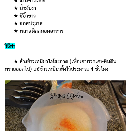
★ แป้งข้าวโพด
แต่งงาน
★ น้ำมันงา
★ ซีอิ๊วขาว
แม่
และ
★ ซอสปรุงรส
เด็ก
★ พลาสติกถนอมอาหาร
สัตว์
วิธีทำ
เลี้ยง
Infographic
★ ล้างข้าวเหนียวให้สะอาด (เพื่อเอาพวกเศษหินดิน
ทรายออกไป) แช่ข้าวเหนียวทิ้งไว้ประมาณ 4 ชั่วโมง
บริการ
แอปฯ
กระปุก
คอร์ส
ออนไลน์
เรียน
เลข