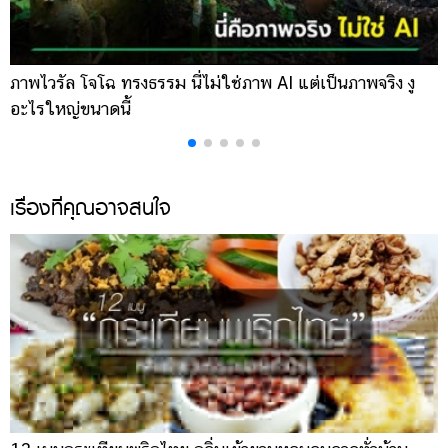
ภาพไวรัล โจโฉ ทรงธรรม นี่ไม่ใช่ภาพ AI แต่เป็นภาพจริง งู
ก
อะไรใหญ่ขนาดนี้
โ
เรื่องที่คุณอาจสนใจ