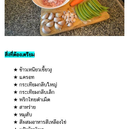
รถยนต์
บ้าน
และ
การ
ตกแต่ง
มือ
สิ่งที่ต้องเตรียม
ถือ
ราคา
★ ข้าวเหนียวเขี้ยวงู
ทอง
★ แครอท
ราคา
★ กระเทียมกลีบใหญ่
น้ำมัน
★ กระเทียมกลีบเล็ก
★ พริกไทยดำเม็ด
วา
★ สาหร่าย
ไร
★ หมูสับ
ตี้
★ สีผสมอาหารสีเหลืองไข่