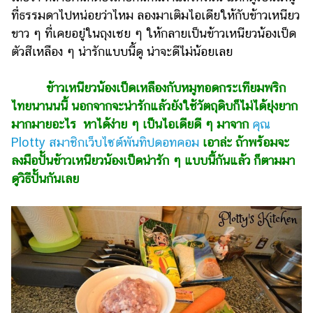
ไตล์
ที่ธรรมดาไปหน่อยว่าไหม ลองมาเติมไอเดียให้กับข้าวเหนียว
ขาว ๆ ที่เคยอยู่ในถุงเชย ๆ ให้กลายเป็นข้าวเหนียวน้องเป็ด
ดูด
ตัวสีเหลือง ๆ น่ารักแบบนี้ดู น่าจะดีไม่น้อยเลย
วง
ผู้
ข้าวเหนียวน้องเป็ดเหลืองกับหมูทอดกระเทียมพริก
หญิง
ไทยนานนนี้ นอกจากจะน่ารักแล้วยังใช้วัตถุดิบก็ไม่ได้ยุ่งยาก
ผู้ชาย
มากมายอะไร หาได้ง่าย ๆ เป็นไอเดียดี ๆ มาจาก
คุณ
Plotty สมาชิกเว็บไซต์พันทิปดอทคอม
เอาล่ะ ถ้าพร้อมจะ
สุขภาพ
ลงมือปั้นข้าวเหนียวน้องเป็ดน่ารัก ๆ แบบนี้กันแล้ว ก็ตามมา
ท่อง
ดูวิธีปั้นกันเลย
เที่ยว
สูตร
อาหาร
ง่ายๆ
ช้อป
ปิ้ง