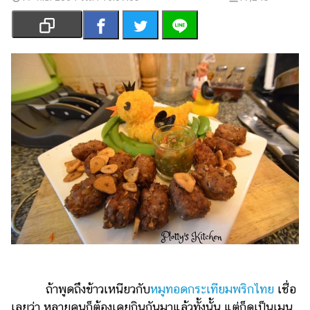
เงิน
การ
ศึกษา
บันเทิง
รูปภาพ
ดู
หนัง
Music
Station
ละคร
บันเทิง
เกาหลี
ถ้าพูดถึงข้าวเหนียวกับ
หมูทอดกระเทียมพริกไทย
เชื่อ
ไลฟ์
เลยว่า หลายคนก็ต้องเคยกินกันมาแล้วทั้งนั้น แต่ก็ดูเป็นเมนู