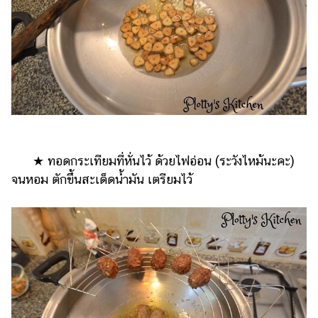
★ ทอดกระเทียมที่หั่นไว้ ด้วยไฟอ่อน (ระวังไหม้นะคะ)
จนหอม ตักขึ้นสะเด็ดน้ำมัน เตรียมไว้