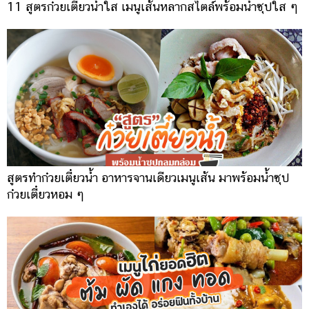
11 สูตรก๋วยเตี๋ยวน้ำใส เมนูเส้นหลากสไตล์พร้อมน้ำซุปใส ๆ
สูตรทำก๋วยเตี๋ยวน้ำ อาหารจานเดียวเมนูเส้น มาพร้อมน้ำซุป
ก๋วยเตี๋ยวหอม ๆ