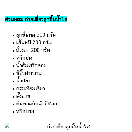
แต่งงาน
แม่
ส่วนผสม ก๋วยเตี๋ยวลูกชิ้นน้ำใส
และ
เด็ก
• ลูกชิ้นหมู 500 กรัม
สัตว์
• เส้นหมี่ 200 กรัม
เลี้ยง
• ถั่วงอก 200 กรัม
• พริกป่น
Infographic
• น้ำส้มพริกดอง
บริการ
• ซีอิ้วดำหวาน
• น้ำปลา
แอปฯ
• กระเทียมเจียว
กระปุก
• ตั้งฉ่าย
คอร์ส
• ต้นหอมกับผักชีซอย
ออนไลน์
• พริกไทย
เรียน
เลข