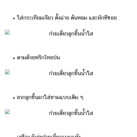
• ใส่กระเทียมเจียว ตั้งฉ่าย ต้นหอม และผักชีซอย
• ตามด้วยพริกไทยป่น
• ลวกลูกชิ้นมาใส่ชามแบบเต็ม ๆ
• เสร็จแล้วค่ะก๋วยเตี๋ยวแบบแห้ง