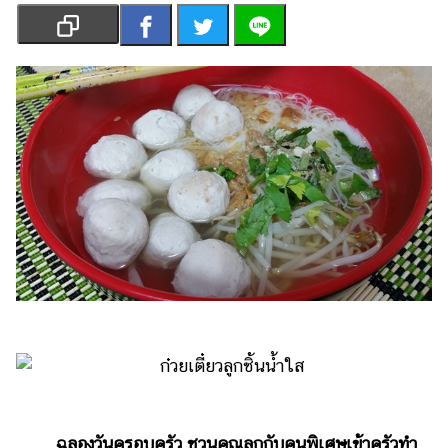
เงิน
การ
ศึกษา
บันเทิง
รูปภาพ
ดู
หนัง
Music
Station
ละคร
บันเทิง
เกาหลี
ไลฟ์
ฉลองวันครอบครัว ชวนคุณลูกกับคนพิเศษเข้าครัวทำ