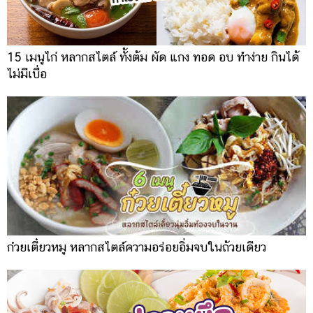
15 เมนูไก่ หลากสไตล์ ทั้งต้ม ผัด แกง ทอด อบ ทำง่าย กินได้
ไม่มีเบื่อ
ก๋วยเตี๋ยวหมู หลากสไตล์ความอร่อยอิ่มจบในถ้วยเดียว