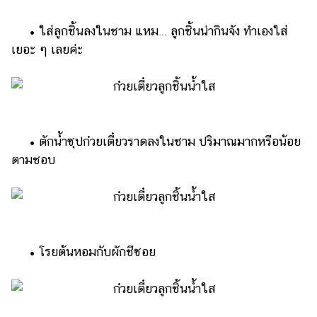
• ใส่ลูกชิ้นลงในชาม แหม… ลูกชิ้นน่ากินจัง ทำเองใส่
เยอะ ๆ เลยค่ะ
• ตักน้ำซุปก๋วยเตี๋ยวราดลงในชาม ปริมาณมากหรือน้อย
ตามชอบ
• โรยต้นหอมกับผักชีซอย