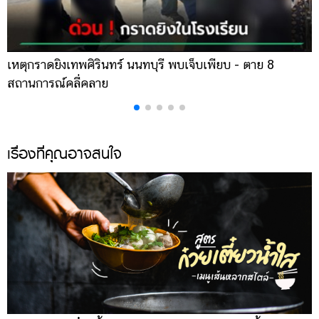
เหตุกราดยิงเทพศิรินทร์ นนทบุรี พบเจ็บเพียบ - ตาย 8
ส
สถานการณ์คลี่คลาย
ล
เรื่องที่คุณอาจสนใจ