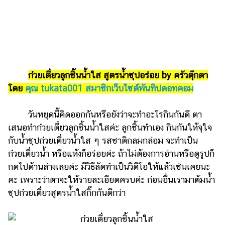
รถยนต์
บ้าน
และ
การ
ตกแต่ง
ก๋วยเตี๋ยวลูกชิ้นน้ำใส สูตรน้ำซุปอร่อย by ครัวตุ๊กตา
มือ
โดย
คุณ tukata001 สมาชิกเว็บไซต์พันทิปดอทคอม
ถือ
วันหยุดนี้คิดออกกันหรือยังว่าจะทำอะไรกินกันดี ตา
ราคา
ทอง
เสนอทำก๋วยเตี๋ยวลูกชิ้นน้ำใสค่ะ ลูกชิ้นทำเอง กินกันให้จุใจ
กับน้ำซุปก๋วยเตี๋ยวน้ำใส ๆ รสชาติกลมกล่อม จะทำเป็น
ราคา
ก๋วยเตี๋ยวน้ำ หรือแห้งก็อร่อยค่ะ ถ้าไม่ต้องการอ่านหรือดูรูปก็
น้ำมัน
กดไปด้านล่างเลยค่ะ มีวิธีลัดทำเป็นวิดีโอให้แล้วเช่นเคยนะ
วา
คะ เพราะว่าตาจะให้รายละเอียดครบค่ะ ก่อนอื่นเรามาต้มน้ำ
ซุปก๋วยเตี๋ยวสูตรน้ำใสกิ๊กกันดีกว่า
ไร
ตี้