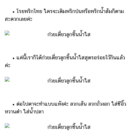
• โรยพริกไทย ใครจะเติมพริกป่นหรือพริกน้ำส้มก็ตาม
สะดวกเลยค่ะ
• แค่นี้เราก็ได้ก๋วยเตี๋ยวลูกชิ้นน้ำใสสูตรอร่อยไว้กินแล้ว
ค่ะ
• ต่อไปตาจะทำแบบแห้งค่ะ ลวกเส้น ลวกถั่วงอก ใส่ซีอิ๊ว
หวานดำ ใส่น้ำปลา