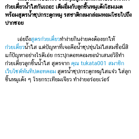
ไตล์
ก๋วยเตี๋ยวน้ำใสกันเถอะ เต็มอิ่มกับลูกชิ้นหมูเด้งโฮมเมด
พร้อมสูตรน้ำซุปกระดูกหมู รสชาติกลมกล่อมหอมโชยไปถึง
ดูด
ปากซอย
วง
ผู้
เอ่ยถึง
สูตรก๋วยเตี๋ยว
ทำง่ายกินง่ายคงต้องยกให้
หญิง
ก๋วยเตี๋ยว
น้ำใส แต่ปัญหาที่เจอคือน้ำซุปขุ่นไม่ใสสมชื่อนี่สิ
ผู้ชาย
แก้ปัญหาอย่างไรดีเอ่ย กระปุกดอทคอมขอนำเสนอวิธีทำ
ก๋วยเตี๋ยวลูกชิ้นน้ำใส สูตรจาก
คุณ tukata001 สมาชิก
สุขภาพ
เว็บไซต์พันทิปดอทคอม
สูตรน้ำซุปกระดูกหมูใสแจ๋ว ใส่ลูก
ท่อง
ชิ้นหมูเด้ง ๆ โรยกระเทียมเจียว ทำง่ายอร่อยเว่อร์
เที่ยว
สูตร
อาหาร
ง่ายๆ
ช้อป
ปิ้ง