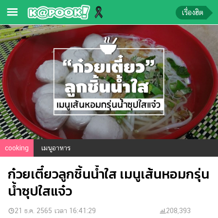
เรื่องฮิต
ข่าว-
ความ
รู้
ข่าว
ข่าว
บันเทิง
ตรวจ
cooking
เมนูอาหาร
หวย
ก๋วยเตี๋ยวลูกชิ้นน้ำใส เมนูเส้นหอมกรุ่น
ผล
บอล
น้ำซุปใสแจ๋ว
สด
การ
21 ธ.ค. 2565 เวลา 16:41:29
208,393