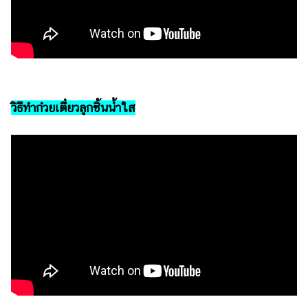
วิธีทำก๋วยเตี๋ยวลูกชิ้นน้ำใส