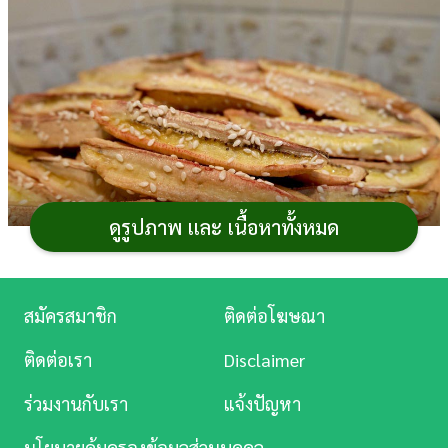
การ
เงิน
การ
ศึกษา
บันเทิง
ดูรูปภาพ และ เนื้อหาทั้งหมด
ดู
หนัง
Music
สมัครสมาชิก
ติดต่อโฆษณา
เมนู
กล้วยน้ำว้า
ทำอะไรได้บ้าง ? ส่วนใหญ่จะแปรรูป
Station
เป็นกล้วยแขกกันเนอะ แต่ของทอดคงไม่เหมาะสำหรับคน
ติดต่อเรา
Disclaimer
ละคร
กลัวอ้วน ลองเปลี่ยนมาทำขนมคลีน ๆ อย่างเมนูกล้วยอบ
สูตร
ร่วมงานกับเรา
แจ้งปัญหา
อาหาร
แสนง่ายกันเถอะ กระปุกดอทคอมขอนำเสนอวิธีทำ
บันเทิง
กล้วยน้ำว้าอบ สูตรจาก
คุณ NUTCHANART_CH สมาชิก
นโยบายคุ้มครองข้อมูลส่วนบุคคล