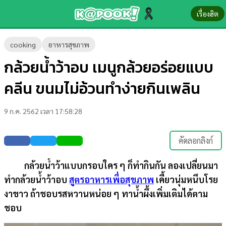
เรื่องฮิต
ข่าว-
cooking
อาหารสุขภาพ
ความ
กล้วยน้ำว้าอบ เมนูกล้วยอร่อยแบบ
รู้
คลีน ขนมไม่อ้วนทำง่ายกินเพลิน
ข่าว
9 ก.ค. 2562 เวลา 17:58:28
ข่าว
บันเทิง
คัดลอกลิงก์
ตรวจ
กล้วยน้ำว้าแบบกรอบใคร ๆ ก็ทำกินกัน ลองเปลี่ยนมา
หวย
ทำกล้วยน้ำว้าอบ
สูตรอาหารเพื่อสุขภาพ
เคี้ยวนุ่มหนึบโรย
ผล
งาขาว ถ้าชอบรสหวานหน่อย ๆ ทาน้ำผึ้งเพิ่มเติมได้ตาม
บอล
ชอบ
สด