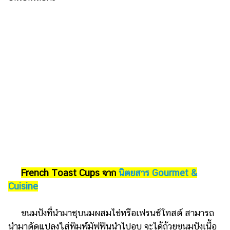
ไตล์
ดูด
วง
ผู้
หญิง
ผู้ชาย
สุขภาพ
ท่อง
เที่ยว
สูตร
อาหาร
French Toast Cups จาก
นิตยสาร Gourmet &
ง่ายๆ
Cuisine
ช้อป
ขนมปังที่นำมาชุบนมผสมไข่หรือเฟรนช์โทสต์ สามารถ
ปิ้ง
นำมาดัดแปลงใส่พิมพ์มัฟฟินนำไปอบ จะได้ถ้วยขนมปังเนื้อ