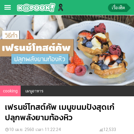
เรื่องฮิต
ข่าว-
ความ
รู้
ข่าว
ข่าว
บันเทิง
ตรวจ
cooking
เมนูอาหาร
หวย
เฟรนช์โทสต์คัพ เมนูขนมปังสุดเก๋
ผล
บอล
ปลุกพลังยามท้องหิว
สด
การ
10 เม.ย. 2560 เวลา 11:22:24
12,533