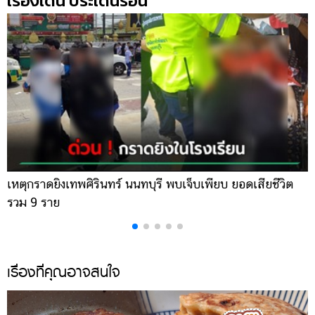
เรื่องเด่น ประเด็นร้อน
เหตุกราดยิงเทพศิรินทร์ นนทบุรี พบเจ็บเพียบ ยอดเสียชีวิต
พ
รวม 9 ราย
ค
เรื่องที่คุณอาจสนใจ