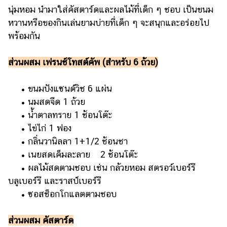
นุ่มหอม นำมาใส่คัสตาร์ดและผลไม้ที่เด็ก ๆ ชอบ เป็นขนม
รถยนต์
หวานหรือของกินเล่นยามบ่ายที่เด็ก ๆ จะสนุกและอร่อยไป
บ้าน
พร้อมกัน
และ
การ
ส่วนผสม เฟรนช์โทสต์คัพ (สำหรับ 6 ถ้วย)
ตกแต่ง
มือ
• ขนมปังแซนด์วิช 6 แผ่น
ถือ
• นมสดจืด 1 ถ้วย
• น้ำตาลทราย 1 ช้อนโต๊ะ
ราคา
ทอง
• ไข่ไก่ 1 ฟอง
• กลิ่นวานิลลา 1+1/2 ช้อนชา
ราคา
• เนยสดเค็มละลาย 2 ช้อนโต๊ะ
น้ำมัน
• ผลไม้สดตามชอบ เช่น กล้วยหอม สตรอว์เบอร์รี
วา
บลูเบอร์รี และราสป์เบอร์รี
• ซอสช็อกโกแลตตามชอบ
ไร
ตี้
ส่วนผสม คัสตาร์ด