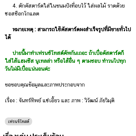
ออนไลน์
4. ตักคัสตาร์ดใส่ในขนมปังที่อบไว้ ใส่ผลไม้ ราดด้วย
ติดต่อ
ซอสช็อกโกแลต
โฆษณา
หมายเหตุ : สามารถใช้คัสตาร์ดผงสำเร็จรูปที่มีขายทั่วไป
แจ้ง
ได้
ปัญหา
ร่วม
บ่ายนี้มาทำเฟรนช์โทสต์คัพกันเถอะ ถ้าเบื่อคัสตาร์ดก็
งาน
ใส่ไส้แฮมชีส นูเทลล่า หรือไส้อื่น ๆ ตามชอบ ทำวนไปทุก
กับ
วันไม่มีเบื่อแน่นอนค่ะ
เรา
ขอขอบคุณข้อมูลและภาพประกอบจาก
เรื่อง : จันทร์ทิพย์ แซ่เอี้ยว และ ภาพ : วิวัฒน์ ภัยวิมุติ​
เฟรนช์โทสต์