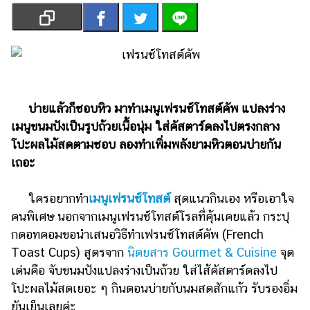
เงิน
การ
ศึกษา
บันเทิง
บ่ายแล้วก็ชอบหิว มาทำเมนูเฟรนช์โทสต์คัพ แปลงร่าง
รูปภาพ
เมนูขนมปังเป็นรูปถ้วยเนื้อนุ่ม ใส่คัสตาร์ดลงไปตรงกลาง
ดู
โปะผลไม้สดตามชอบ ลองทำเพิ่มพลังยามหิวตอนบ่ายกัน
หนัง
เถอะ
Music
Station
ใครอยากทำ
เมนูเฟรนช์โทสต์
สุดแนวกินเอง หรือเอาใจ
คนพิเศษ นอกจากเมนูเฟรนช์โทสต์โรลที่คุ้นเคยแล้ว กระปุ
ละคร
กดอทคอมขอนำเสนอวิธีทำเฟรนช์โทสต์คัพ (French
บันเทิง
Toast Cups) สูตรจาก
นิตยสาร Gourmet & Cuisine
จุด
เกาหลี
เด่นคือ จับขนมปังแปลงร่างเป็นถ้วย ใส่ไส้คัสตาร์ดลงไป
โปะผลไม้สดเยอะ ๆ กินตอนบ่ายกับนมสดสักแก้ว รับรองอิ่ม
ไลฟ์
ยันเย็นเลยค่ะ