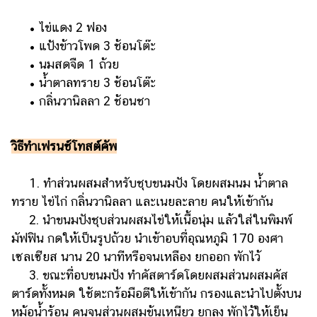
แต่งงาน
• ไข่แดง 2 ฟอง
แม่
• แป้งข้าวโพด 3 ช้อนโต๊ะ
และ
• นมสดจืด 1 ถ้วย
เด็ก
• น้ำตาลทราย 3 ช้อนโต๊ะ
สัตว์
• กลิ่นวานิลลา 2 ช้อนชา
เลี้ยง
Infographic
วิธีทำเฟรนช์โทสต์คัพ
บริการ
1. ทำส่วนผสมสำหรับชุบขนมปัง โดยผสมนม น้ำตาล
ทราย ไข่ไก่ กลิ่นวานิลลา และเนยละลาย คนให้เข้ากัน
แอปฯ
2. นำขนมปังชุบส่วนผสมไข่ให้เนื้อนุ่ม แล้วใส่ในพิมพ์
กระปุก
มัฟฟิน กดให้เป็นรูปถ้วย นำเข้าอบที่อุณหภูมิ 170 องศา
คอร์ส
เซลเซียส นาน 20 นาทีหรือจนเหลือง ยกออก พักไว้
ออนไลน์
3. ขณะที่อบขนมปัง ทำคัสตาร์ดโดยผสมส่วนผสมคัส
เรียน
ตาร์ดทั้งหมด ใช้ตะกร้อมือตีให้เข้ากัน กรองและนำไปตั้งบน
เลข
หม้อน้ำร้อน คนจนส่วนผสมข้นเหนียว ยกลง พักไว้ให้เย็น