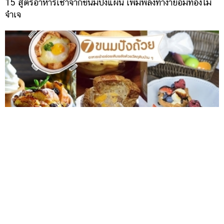
15 สูตรอาหารเช้าจากขนมปังแผ่น เพิ่มพลังทำง่ายอิ่มท้องไม่
จำเจ
7 เมนูขนมปังถ้วย อาหารเช้าหน้าตาเก๋อร่อยเติมพลังด้วย
วัตถุดิบบ้าน ๆ