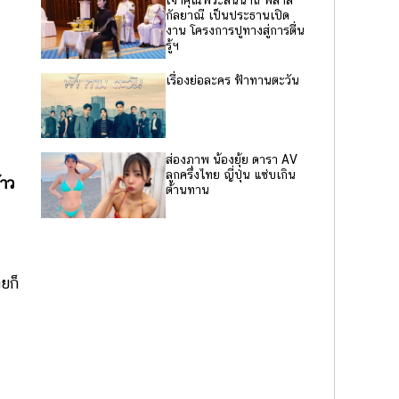
เจ้าคุณพระสินีนาถ พิลาส
กัลยาณี เป็นประธานเปิด
งาน โครงการปูทางสู่การตื่น
รู้ฯ
เรื่องย่อละคร ฟ้าทานตะวัน
ส่องภาพ น้องยุ้ย ดารา AV
ลูกครึ่งไทย ญี่ปุ่น แซ่บเกิน
้าว
ต้านทาน
ยก็