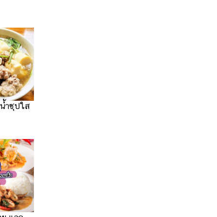
รน้ำซุปใส