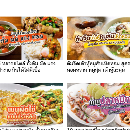
่ หลากสไตล์ ทั้งต้ม ผัด แกง
ต้มจืดเต้าหู้หมูสับเห็ดหอม สูต
่าย กินได้ไม่มีเบื่อ
หอมหวาน หมูนุ่ม เต้าหู้ละมุน