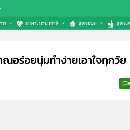
ภาพ
อาหารนานาชาติ
สูตรขนม
สูตรเคร
าณอร่อยนุ่มทำง่ายเอาใจทุกวัย
ค