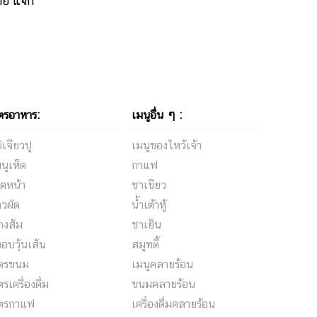
่าย แจก
ตรอาหาร:
เมนูอื่น ๆ :
่เจียวปู
เมนูของไหว้เจ้า
นูเห็ด
กาแฟ
ดหน้า
ชาเขียว
าวผัด
น้ำเต้าหู้
กงส้ม
ชาเย็น
้งอบวุ้นเส้น
สมูทตี้
ูตรขนม
เมนูคลายร้อน
ตรเครื่องดื่ม
ขนมคลายร้อน
ูตรกาแฟ
เครื่องดื่มคลายร้อน