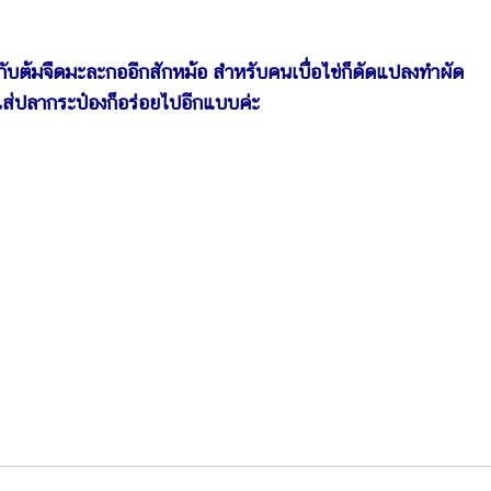
กับต้มจืดมะละกออีกสักหม้อ สำหรับคนเบื่อไข่ก็ดัดแปลงทำผัด
ส่ปลากระป๋องก็อร่อยไปอีกแบบค่ะ