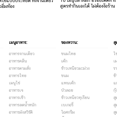
10 เมนูปลาหมึก อร่อยเด็ดทำง
ดไข่แบบประหยัด ทั้งจานเดียว
สูตรทำกินเองได้ ไม่ต้องง้อร้าน
อิ่มท้อง
เมนูอาหาร:
ของหวาน:
สู
อาหารจานเดียว
ขนมไทย
ไข
อาหารคลีน
เค้ก
เม
อาหารตามสั่ง
ข้าวเหนียวมะม่วง
รา
อาหารไทย
ขนม
ข้
เมนูไข่
แพนเค้ก
แ
อาหารเจ
บัวลอย
กุ
อาหารเช้า
ข้าวเหนียวทุเรียน
ส
อาหารลดน้ำหนัก
เบเกอรี่
สู
อาหารมังสวิรัติ
ไอศกรีม
ส