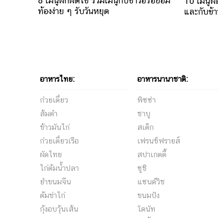
8 เมนูผักผัดไข่ รวมเมนูกับข้าวอร่อยอิ่ม
10 เมนูผั
ท้องง่าย ๆ รับวันหยุด
และกับข้าว
อาหารไทย:
อาหารนานาชาติ:
ก๋วยเตี๋ยว
พิซซ่า
ส้มตำ
ชาบู
ข้าวมันไก่
สเต็ก
ก๋วยเตี๋ยวเรือ
เฟรนช์ฟรายส์
ผัดไทย
สปาเกตตี้
ไก่ต้มน้ำปลา
ซูชิ
ยำขนมจีน
แซนด์วิช
ต้มข่าไก่
ขนมปัง
กุ้งอบวุ้นเส้น
โดนัท