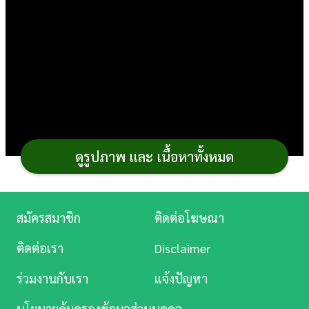
การ
เงิน
การ
ศึกษา
บันเทิง
ดูรูปภาพ และ เนื้อหาทั้งหมด
ดู
หนัง
Music
สมัครสมาชิก
ติดต่อโฆษณา
Station
ติดต่อเรา
Disclaimer
ละคร
ร่วมงานกับเรา
แจ้งปัญหา
บันเทิง
นโยบายคุ้มครองข้อมูลส่วนบุคคล