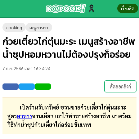
เรื่องฮิต
ข่าว-
cooking
เมนูอาหาร
ความ
ก๋วยเตี๋ยวไก่ตุ๋นมะระ เมนูสร้างอาชีพ
รู้
น้ำซุปหอมหวานไม่ต้องปรุงก็อร่อย
ข่าว
7 ก.ย. 2566 เวลา 16:34:24
ข่าว
บันเทิง
คัดลอกลิงก์
ตรวจ
หวย
เปิดร้านรับทรัพย์ ชวนขายก๋วยเตี๋ยวไก่ตุ๋นมะระ
สูตร
อาหาร
จานเดียว เอาไว้ทำขายสร้างอาชีพ มาพร้อม
ผล
วิธีทำน้ำซุปก๋วยเตี๋ยวไก่อร่อยขั้นเทพ
บอล
สด