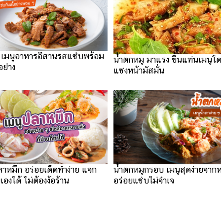
้อ เมนูอาหารอีสานรสแซ่บพร้อม
น้ำตกหมู มาแรง ขึ้นแท่นเมนูโด
้อย่าง
แซงหน้ามัสมั่น
ลาหมึก อร่อยเด็ดทำง่าย แจก
น้ำตกหมูกรอบ เมนูสุดง่ายจาก
องได้ ไม่ต้องง้อร้าน
อร่อยแซ่บไม่จำเจ