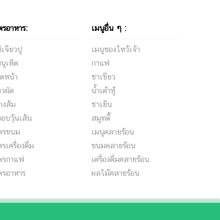
ตรอาหาร:
เมนูอื่น ๆ :
่เจียวปู
เมนูของไหว้เจ้า
นูเห็ด
กาแฟ
ดหน้า
ชาเขียว
าวผัด
น้ำเต้าหู้
กงส้ม
ชาเย็น
้งอบวุ้นเส้น
สมูทตี้
ูตรขนม
เมนูคลายร้อน
ตรเครื่องดื่ม
ขนมคลายร้อน
ูตรกาแฟ
เครื่องดื่มคลายร้อน
ูตรอาหาร
ผลไม้คลายร้อน