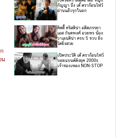
เปิดข้อความสุดอาลัย หญิง
กัญญา ถึง เต้ ดราก้อนไฟว์
อ่านแล้วจุกในอก
คิตตี้ คริสติน่า อดีตภรรยา
เอส กันตพงศ์ อวยพร น้อง
วาเลนติน่า ครบ 5 ขวบ ยิ่ง
โตยิ่งสวย
ุก
เปิดประวัติ เต้ ดราก้อนไฟว์
นอน
บอยแบนด์ดังยุค 2000s
เจ้าของเพลง NON-STOP