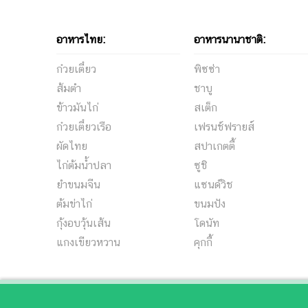
อาหารไทย:
อาหารนานาชาติ:
ก๋วยเตี๋ยว
พิซซ่า
ส้มตำ
ชาบู
ข้าวมันไก่
สเต็ก
ก๋วยเตี๋ยวเรือ
เฟรนช์ฟรายส์
ผัดไทย
สปาเกตตี้
ไก่ต้มน้ำปลา
ซูชิ
ยำขนมจีน
แซนด์วิช
ต้มข่าไก่
ขนมปัง
กุ้งอบวุ้นเส้น
โดนัท
แกงเขียวหวาน
คุกกี้