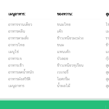
เมนูอาหาร:
ของหวาน:
สู
อาหารจานเดียว
ขนมไทย
ไข
อาหารคลีน
เค้ก
เม
อาหารตามสั่ง
ข้าวเหนียวมะม่วง
รา
อาหารไทย
ขนม
ข้
เมนูไข่
แพนเค้ก
แ
อาหารเจ
บัวลอย
กุ
อาหารเช้า
ข้าวเหนียวทุเรียน
ส
อาหารลดน้ำหนัก
เบเกอรี่
สู
อาหารมังสวิรัติ
ไอศกรีม
ส
เมนูอาหาร
น้ำผลไม้
ส