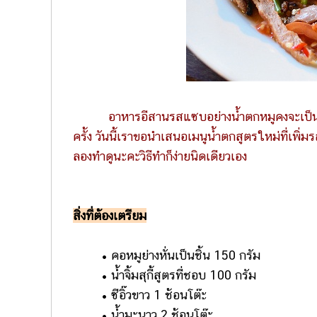
อาหารอีสานรสแซบอย่างน้ำตกหมูคงจะเป็นที่
ครั้ง วันนี้เราขอนำเสนอเมนูน้ำตกสูตรใหม่ที่เพ
ลองทำดูนะคะวิธีทำก็ง่ายนิดเดียวเอง
สิ่งที่ต้องเตรียม
• คอหมูย่างหั่นเป็นชิ้น 150 กรัม
• น้ำจิ้มสุกี้สูตรที่ชอบ 100 กรัม
• ซีอิ๊วขาว 1 ช้อนโต๊ะ
• น้ำมะนาว 2 ช้อนโต๊ะ