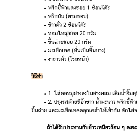
• พริกชี้ฟ้าแดงซอย 1 ช้อนโต๊ะ
• พริกป่น (ตามชอบ)
• ข้าวคั่ว 2 ช้อนโต๊ะ
• หอมใหญ่ซอย 20 กรัม
• ขึ้นฉ่ายซอย 20 กรัม
• มะเขือเทศ (หั่นเป็นชิ้นบาง)
• งาขาวคั่ว (โรยหน้า)
วิธีทำ
• 1. ใส่คอหมูย่างลงในอ่างผสม เติมน้ำจิ้มสุกี
• 2. ปรุงรสด้วยซีอิ๊วขาว น้ำมะนาว พริกชี้ฟ้า
ขึ้นฉ่าย และมะเขือเทศคลุกเคล้าให้เข้ากัน ตักใ
ถ้าได้รับประทานกับข้าวเหนียวร้อน ๆ คงจะฟิ