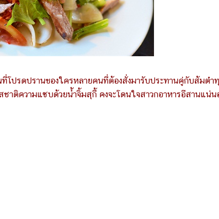
โปรดปรานของใครหลายคนที่ต้องสั่งมารับประทานคู่กับส้มตำท
ิ่มรสชาติความแซบด้วยน้ำจิ้มสุกี้ คงจะโดนใจสาวกอาหารอีสานแน่