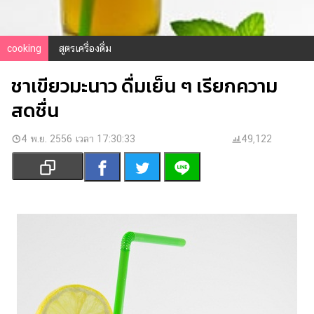
เงิน
การ
ศึกษา
cooking
สูตรเครื่องดื่ม
บันเทิง
ชาเขียวมะนาว ดื่มเย็น ๆ เรียกความ
สดชื่น
รูปภาพ
ดู
4 พ.ย. 2556 เวลา 17:30:33
49,122
หนัง
Music
Station
ละคร
บันเทิง
เกาหลี
ไลฟ์