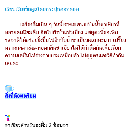
รถยนต์
เรียบเรียงข้อมูลโดยกระปุกดอทคอม
บ้าน
เครื่องดื่มเย็น ๆ วันนี้เราขอเสนอเป็นน้ำชาเขียวที่
และ
หลายคนนิยมดื่ม ฮิตไปทั่วบ้านทั่วเมือง แต่สูตรนี้ขอเพิ่ม
การ
ตกแต่ง
รสชาติให้อร่อยยิ่งขึ้นไปอีกกับน้ำชาเขียวผสมมะนาว เปรี้ยว
หวานกลมกล่อมหอมกลิ่นชาเขียวให้ได้ทำดื่มกันเพื่อเรียก
มือ
ความสดชื่นให้ร่างกายยามเหนื่อยล้า ไปดูสูตรและวิธีทำกัน
ถือ
เลยค่ะ
ราคา
ทอง
ราคา
น้ำมัน
สิ่งที่ต้องเตรียม
วา
ไร
ตี้
ชาเขียวสำหรับชงดื่ม 2 ช้อนชา