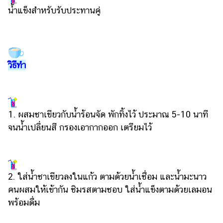
ออนไลน์
น้ำแข็งสำหรับรับประทานคู่
ติดต่อ
โฆษณา
แจ้ง
ปัญหา
วิธีทำ
ร่วม
งาน
กับ
1. ผสมชาเขียวกับน้ำร้อนจัด พักทิ้งไว้ ประมาณ 5-10 นาที
เรา
จนน้ำเปลี่ยนสี กรองเอากากออก เตรียมไว้
2. ใส่น้ำชาเขียวลงในแก้ว ตามด้วยน้ำเชื่อม และน้ำมะนาว
คนผสมให้เข้ากัน ชิมรสตามชอบ ใส่น้ำแข็งตามด้วยเลมอน
พร้อมดื่ม