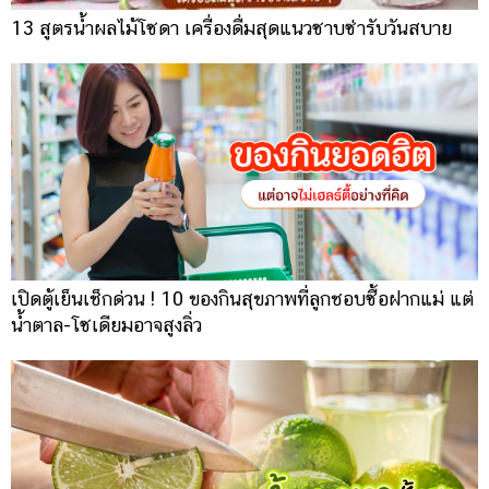
13 สูตรน้ำผลไม้โซดา เครื่องดื่มสุดแนวซาบซ่ารับวันสบาย
เปิดตู้เย็นเช็กด่วน ! 10 ของกินสุขภาพที่ลูกชอบซื้อฝากแม่ แต่
น้ำตาล-โซเดียมอาจสูงลิ่ว