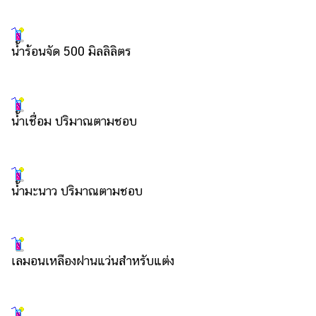
แต่งงาน
แม่
น้ำร้อนจัด 500 มิลลิลิตร
และ
เด็ก
สัตว์
เลี้ยง
น้ำเชื่อม ปริมาณตามชอบ
Infographic
บริการ
น้ำมะนาว ปริมาณตามชอบ
แอปฯ
กระปุก
คอร์ส
เลมอนเหลืองฝานแว่นสำหรับแต่ง
ออนไลน์
เรียน
เลข