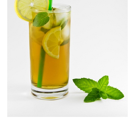
ไตล์
ดูด
วง
ผู้
หญิง
ผู้ชาย
สุขภาพ
ท่อง
เที่ยว
สูตร
อาหาร
ง่ายๆ
ช้อป
ปิ้ง