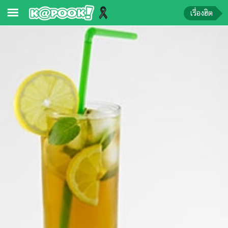
เรื่องฮิต
ข่าว-
ความ
รู้
ข่าว
ข่าว
บันเทิง
ตรวจ
หวย
ผล
บอล
สด
การ