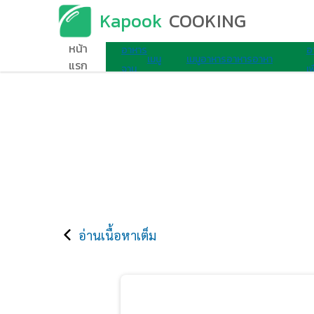
Kapook
COOKING
เมนูอาหาร
หน้า
อาหาร
อ
เมนู
เมนู
อาหาร
อาหาร
อาหา
แรก
จาน
เพ
ไมโครเวฟ
ไข่
เช้า
ว่าง
รอื่นๆ
เดียว
ส
อ่านเนื้อหาเต็ม