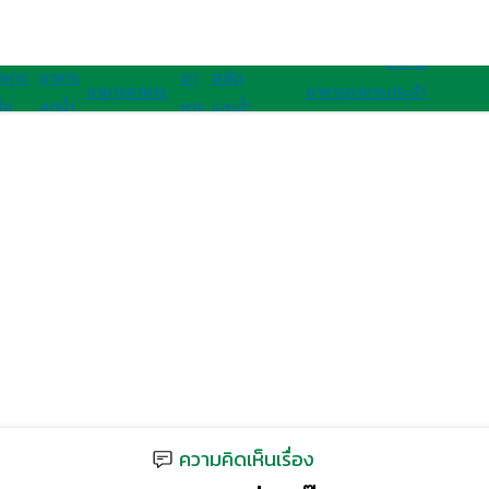
อาหารนานาชาติ
อาหารสุขภาพ
อาหาร
าหาร
อาหาร
อา
สลัด
อาหาร
อาหาร
อาหาร
อาหาร
ประจํา
ื่อ
ลดน้ำ
หาร
และน้ำ
เจ
มังสวิรัติ
ไทย
ฝรั่ง
ชาติ
ุขภาพ
หนัก
คลีน
สลัด
อาเซียน
ความคิดเห็นเรื่อง