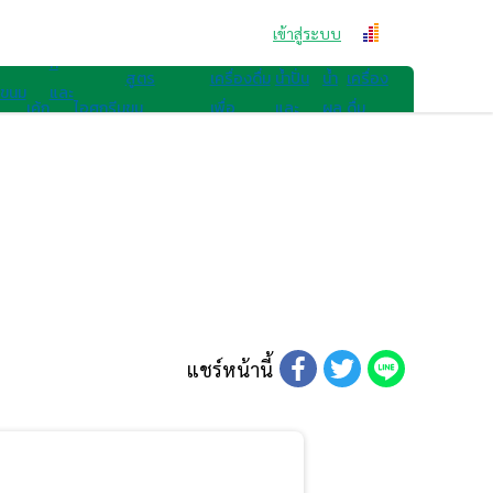
สูตรขนม
คุก
เข้าสู่ระบบ
สูตรเครื่องดื่ม
กี้
สูตร
เครื่องดื่ม
น้ำปั่น
น้ำ
เครื่อง
ขนม
และ
เค้ก
ไอศกรีม
ขน
เพื่อ
และ
ผล
ดื่ม
ไทย
เบ
มอื่นๆ
สุขภาพ
สมูทตี้
ไม้
อื่นๆ
เก
อรี่
แชร์หน้านี้