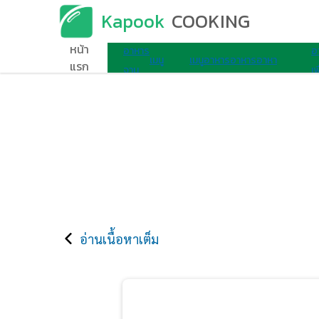
Kapook
COOKING
เมนูอาหาร
หน้า
อาหาร
อ
เมนู
เมนู
อาหาร
อาหาร
อาหา
แรก
จาน
เพ
ไมโครเวฟ
ไข่
เช้า
ว่าง
รอื่นๆ
เดียว
ส
อ่านเนื้อหาเต็ม