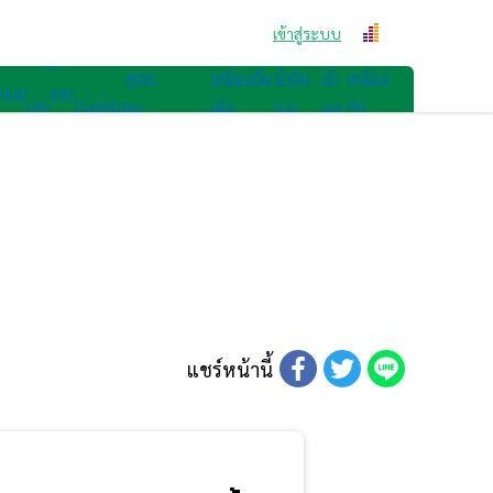
สูตรขนม
คุก
เข้าสู่ระบบ
สูตรเครื่องดื่ม
กี้
สูตร
เครื่องดื่ม
น้ำปั่น
น้ำ
เครื่อง
ขนม
และ
เค้ก
ไอศกรีม
ขน
เพื่อ
และ
ผล
ดื่ม
ไทย
เบ
มอื่นๆ
สุขภาพ
สมูทตี้
ไม้
อื่นๆ
เก
อรี่
แชร์หน้านี้