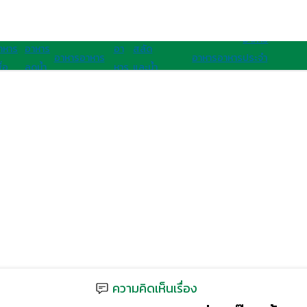
อาหารนานาชาติ
อาหารสุขภาพ
อาหาร
าหาร
อาหาร
อา
สลัด
อาหาร
อาหาร
อาหาร
อาหาร
ประจํา
ื่อ
ลดน้ำ
หาร
และน้ำ
เจ
มังสวิรัติ
ไทย
ฝรั่ง
ชาติ
ุขภาพ
หนัก
คลีน
สลัด
อาเซียน
ความคิดเห็นเรื่อง