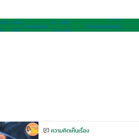
อาหารนานาชาติ
อาหารสุขภาพ
อาหาร
าหาร
อาหาร
อา
สลัด
อาหาร
อาหาร
อาหาร
อาหาร
ประจํา
ื่อ
ลดน้ำ
หาร
และน้ำ
เจ
มังสวิรัติ
ไทย
ฝรั่ง
ชาติ
ุขภาพ
หนัก
คลีน
สลัด
อาเซียน
ความคิดเห็นเรื่อง