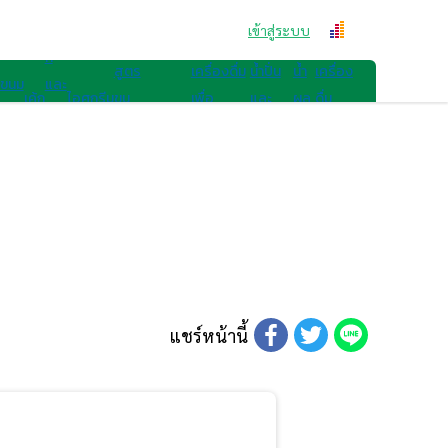
สูตรขนม
คุก
เข้าสู่ระบบ
สูตรเครื่องดื่ม
กี้
สูตร
เครื่องดื่ม
น้ำปั่น
น้ำ
เครื่อง
ขนม
และ
เค้ก
ไอศกรีม
ขน
เพื่อ
และ
ผล
ดื่ม
ไทย
เบ
มอื่นๆ
สุขภาพ
สมูทตี้
ไม้
อื่นๆ
เก
อรี่
แชร์หน้านี้