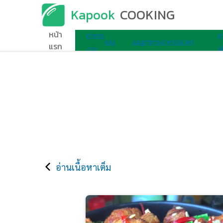
Kapook
COOKING
เมนูอาหาร
หน้า
อาหาร
อ
เมนู
เมนู
อาหาร
อาหาร
อาหา
แรก
จาน
เพ
ไมโครเวฟ
ไข่
เช้า
ว่าง
รอื่นๆ
เดียว
ส
อ่านเนื้อหาเต็ม