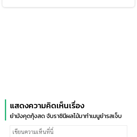
แสดงความคิดเห็นเรื่อง
ยำมังคุดกุ้งสด จับราชินีผลไม้มาทำเมนูยำรสเจ็บ