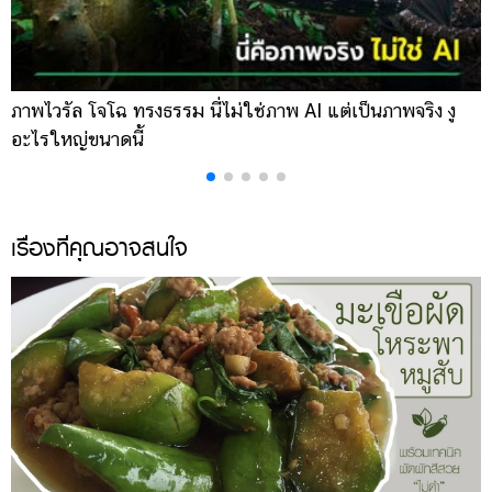
ภาพไวรัล โจโฉ ทรงธรรม นี่ไม่ใช่ภาพ AI แต่เป็นภาพจริง งู
ก
อะไรใหญ่ขนาดนี้
โ
เรื่องที่คุณอาจสนใจ