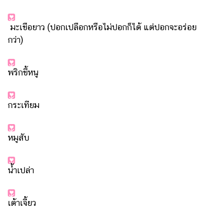
รถยนต์
มะเขือยาว (ปอกเปลือกหรือไม่ปอกก็ได้ แต่ปอกจะอร่อย
บ้าน
กว่า)
และ
การ
ตกแต่ง
พริกขี้หนู
มือ
ถือ
กระเทียม
ราคา
ทอง
หมูสับ
ราคา
น้ำมัน
น้ำเปล่า
วา
ไร
ตี้
เต้าเจี้ยว