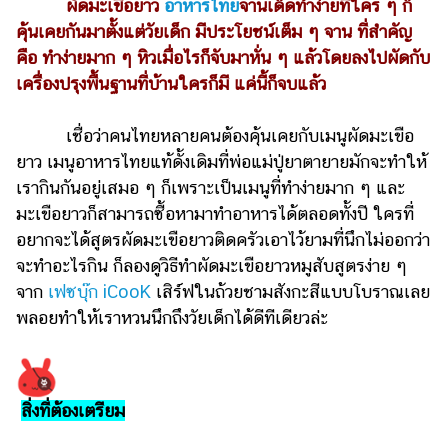
ไตล์
ผัดมะเขือยาว
อาหารไทย
จานเด็ดทำง่ายที่ใคร ๆ ก็
คุ้นเคยกันมาตั้งแต่วัยเด็ก มีประโยชน์เต็ม ๆ จาน ที่สำคัญ
ดูด
คือ ทำง่ายมาก ๆ หิวเมื่อไรก็จับมาหั่น ๆ แล้วโดยลงไปผัดกับ
วง
เครื่องปรุงพื้นฐานที่บ้านใครก็มี แค่นี้ก็จบแล้ว
ผู้
หญิง
เชื่อว่าคนไทยหลายคนต้องคุ้นเคยกับเมนูผัดมะเขือ
ยาว เมนูอาหารไทยแท้ดั้งเดิมที่พ่อแม่ปู่ยาตายายมักจะทำให้
ผู้ชาย
เรากินกันอยู่เสมอ ๆ ก็เพราะเป็นเมนูที่ทำง่ายมาก ๆ และ
สุขภาพ
มะเขือยาวก็สามารถซื้อหามาทำอาหารได้ตลอดทั้งปี ใครที่
อยากจะได้สูตรผัดมะเขือยาวติดครัวเอาไว้ยามที่นึกไม่ออกว่า
ท่อง
จะทำอะไรกิน ก็ลองดูวิธีทำผัดมะเขือยาวหมูสับสูตรง่าย ๆ
เที่ยว
จาก
เฟซบุ๊ก ‎iCooK
เสิร์ฟในถ้วยชามสังกะสีแบบโบราณเลย
สูตร
พลอยทำให้เราหวนนึกถึงวัยเด็กได้ดีทีเดียวล่ะ
อาหาร
ง่ายๆ
ช้อป
สิ่งที่ต้องเตรียม
ปิ้ง