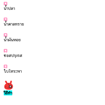
แต่งงาน
น้ำปลา
แม่
และ
เด็ก
น้ำตาลทราย
สัตว์
เลี้ยง
น้ำมันหอย
Infographic
ซอสปรุงรส
บริการ
แอปฯ
ใบโหระพา
กระปุก
คอร์ส
ออนไลน์
วิธีทำ
เรียน
เลข