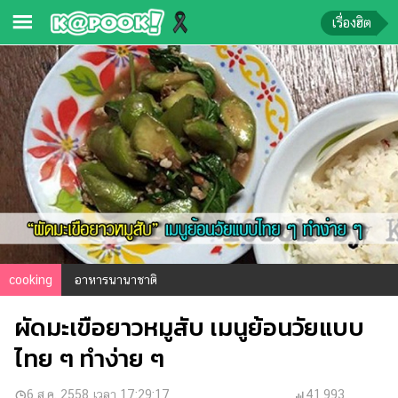
เรื่องฮิต
ข่าว-
ความ
รู้
ข่าว
ข่าว
บันเทิง
ตรวจ
หวย
cooking
อาหารนานาชาติ
ผล
ผัดมะเขือยาวหมูสับ เมนูย้อนวัยแบบ
บอล
สด
ไทย ๆ ทำง่าย ๆ
การ
6 ส.ค. 2558 เวลา 17:29:17
41,993