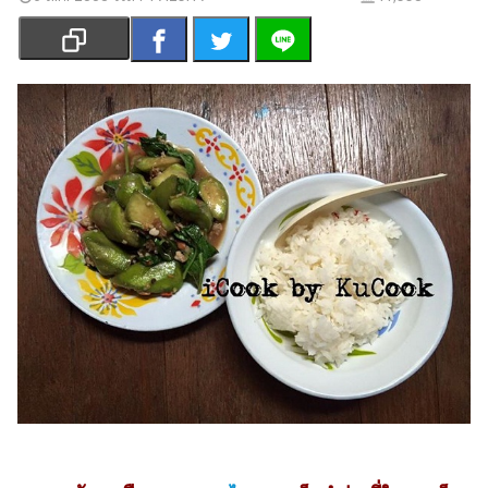
เงิน
การ
ศึกษา
บันเทิง
รูปภาพ
ดู
หนัง
Music
Station
ละคร
บันเทิง
เกาหลี
ไลฟ์