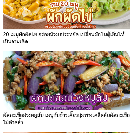
20 เมนูผักผัดไข่ อร่อยนัวงบประหยัด เปลี่ยนผักในตู้เย็นให้
เป็นจานเด็ด
ผัดมะเขือม่วงหมูสับ เมนูกับข้าวเคี้ยวนุ่มพ่วงเคล็ดลับผัดมะเขือ
ไม่ดำคล้ำ