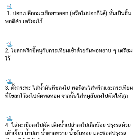
ออนไลน์
1. ปอกเปลือกมะเขือยาวออก (หรือไม่ปอกก็ได้) หั่นเป็นชิ้น
ติดต่อ
โฆษณา
พอดีคำ เตรียมไว้
แจ้ง
ปัญหา
2. โขลกพริกขี้หนูกับกระเทียมเข้าด้วยกันพอหยาบ ๆ เตรียม
ร่วม
งาน
ไว้
กับ
เรา
3. ตั้งกระทะ ใส่น้ำมันพืชลงไป พอร้อนใส่พริกและกระเทียม
ที่โขลกไว้ลงไปผัดพอหอม จากนั้นใส่หมูสับลงไปผัดให้สุก
4. ใส่มะเขือลงไปผัด เติมน้ำเปล่าลงไปเล็กน้อย ปรุงรสด้วย
เต้าเจี้ยว น้ำปลา น้ำตาลทราย น้ำมันหอย และซอสปรุงรส