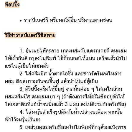
ท็อปปิ้ง
• ราสป์เบอร์รี หรือผลไม้อื่น ปริมาณตามชอบ
วิธีทำ
ราสป์เบอร์รีชีสพาย
1. อุ่นเนยให้ละลาย เทลงผสมกับแครกเกอร์ คนผสม
ให้เข้ากันดี กรุลงในพิมพ์ ใช้ช้อนกดให้แน่น เสร็จแล้วนำไป
แช่ในตู้เย็นให้เซตตัว
2. ใส่ครีมชีส น้ำตาลไอซิ่ง และซาวร์ครีมลงในอ่าง
ผสม ตีผสมรวมกันจนขึ้นฟู แล้วนำไปแช่ตู้เย็น
3. ตีวิปปิ้งครีมให้ขึ้นฟู จากนั้นค่อย ๆ ใส่ลงในส่วน
ผสมครีมชีส คนผสมเบา ๆ (ถ้าต้องการให้ครีมชีสอยู่ตัวให้
ใส่เจลาตินที่แช่น้ำจนนิ่มแล้ว 3 แผ่น ลงไปตีรวมกับครีมชีส)
4. ใส่ผงวุ้นสำเร็จรูปต้มกับน้ำเปล่าจนเดือด จากนั้น
พักไว้จนวุ้นเย็นลง
5. เทส่วนผสมครีมชีสลงไปในพิมพ์ที่กรุด้วยแป้งพาย