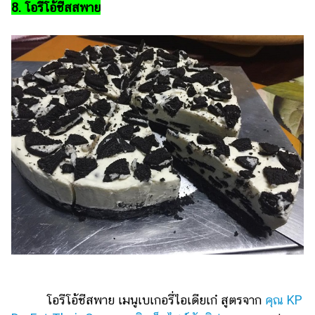
8. โอรีโอ้ชีสสพาย
โอรีโอ้ชีสพาย เมนูเบเกอรี่ไอเดียเก๋ สูตรจาก
คุณ KP