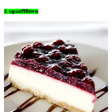
3. บลูเบอร์รีชีสพาย