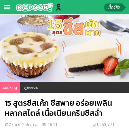
เรื่องฮิต
ข่าว-
ความ
รู้
ข่าว
ข่าว
บันเทิง
ตรวจ
cooking
สูตรขนม
หวย
15 สูตรชีสเค้ก ชีสพาย อร่อยเพลิน
ผล
บอล
หลากสไตล์ เนื้อเนียนครีมชีสฉ่ำ
สด
การ
27 ก.ย. 2567 เวลา 09:46:11
1,253,771