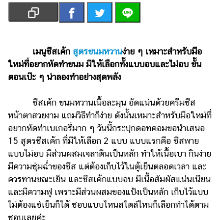
เงิน
การ
ศึกษา
เมนูชีสเค้ก
สูตรขนมหวาน
ง่าย ๆ เหมาะสำหรับมือ
บันเทิง
ใหม่ที่อยากหัดทำขนม มีให้เลือกทั้งแบบอบและไม่อบ ขั้น
ตอนเป๊ะ ๆ น่าลองทำอย่างสุดพลัง
รูปภาพ
ดู
ชีสเค้ก ขนมหวานเนื้อละมุน อัดแน่นด้วยครีมชีส
หนัง
หน้าตาสวยงาม แถมวิธีทำก็ง่าย ดังนั้นเหมาะสำหรับมือใหม่ที่
Music
อยากหัดทำเบเกอรี่มาก ๆ วันนี้กระปุกดอทคอมขอนำเสนอ
Station
15 สูตรชีสเค้ก ที่มีให้เลือก 2 แบบ แบบแรกคือ ชีสพาย
แบบไม่อบ มีส่วนผสมเจลาตินเป็นหลัก ทำให้เนื้อเบา กินง่าย
ละคร
มีความชุ่มฉ่ำของชีส แต่ต้องเก็บไว้ในตู้เย็นตลอดเวลา และ
บันเทิง
ควรทานขณะเย็น และชีสเค้กแบบอบ มีเนื้อสัมผัสแน่นเนียน
เกาหลี
และมีความฟู เพราะมีส่วนผสมของแป้งเป็นหลัก เก็บไว้แบบ
ไม่ต้องแช่เย็นก็ได้ ชอบแบบไหนสไตล์ไหนก็เลือกทำได้ตาม
ไลฟ์
ชอบเลยค่ะ