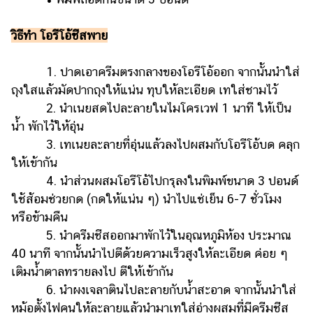
วิธีทำ โอรีโอ้ชีสพาย
1. ปาดเอาครีมตรงกลางของโอรีโอ้ออก จากนั้นนำใส่
ถุงใสแล้วมัดปากถุงให้แน่น ทุบให้ละเอียด เทใส่ชามไว้
2. นำเนยสดไปละลายในไมโครเวฟ 1 นาที ให้เป็น
น้ำ พักไว้ให้อุ่น
3. เทเนยละลายที่อุ่นแล้วลงไปผสมกับโอรีโอ้บด คลุก
ให้เข้ากัน
4. นำส่วนผสมโอรีโอ้ไปกรุลงในพิมพ์ขนาด 3 ปอนด์
ใช้ส้อมช่วยกด (กดให้แน่น ๆ) นำไปแช่เย็น 6-7 ชั่วโมง
หรือข้ามคืน
5. นำครีมชีสออกมาพักไว้ในอุณหภูมิห้อง ประมาณ
40 นาที จากนั้นนำไปตีด้วยความเร็วสูงให้ละเอียด ค่อย ๆ
เติมน้ำตาลทรายลงไป ตีให้เข้ากัน
6. นำผงเจลาตินไปละลายกับน้ำสะอาด จากนั้นนำใส่
หม้อตั้งไฟคนให้ละลายแล้วนำมาเทใส่อ่างผสมที่มีครีมชีส