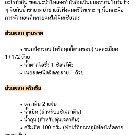
อะไรทั้งสิ้น ขอแนะนำให้ลองทำไว้กินเป็นขนมหวานในวันว่าง
รถยนต์
ๆ จิบกับน้ำชายามบ่าย แล้วฟังดนตรีไพเราะ ๆ นี่แหละคือ
การพักผ่อนที่หลายคนใฝ่ฝันเชียวล่ะ
บ้าน
และ
ส่วนผสม ฐานพาย
การ
ตกแต่ง
• ขนมปังกรอบ (หรือคุกกี้ตามชอบ) บดละเอียด
มือ
1+1/2 ถ้วย
ถือ
• น้ำตาลไอซิ่ง 1 ช้อนโต๊ะ
ราคา
• เนยสดชนิดจืดละลาย 1 ถ้วย
ทอง
ราคา
ส่วนผสม ครีมชีส
น้ำมัน
• เจลาติน 2 แผ่น
วา
• น้ำเย็น (สำหรับแช่เจลาติน)
ไร
• น้ำอุ่น (สำหรับตุ๋นเจลาติน)
ตี้
• ครีมชีส 100 กรัม (พักไว้ที่อุณหภูมิห้องให้คลาย