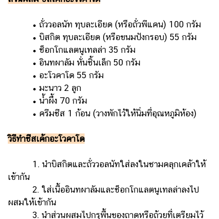
• ถั่ววอลนัท ทุบละเอียด (หรือถั่วพีแคน) 100 กรัม
• บิสกิต ทุบละเอียด (หรือขนมปังกรอบ) 55 กรัม
• ช็อกโกแลตนูเทลล่า 35 กรัม
• อินทผาลัม หั่นชิ้นเล็ก 50 กรัม
• อะโวคาโด 55 กรัม
• มะนาว 2 ลูก
• น้ำผึ้ง 70 กรัม
• ครีมชีส 1 ก้อน (วางพักไว้ให้นิ่มที่อุณหภูมิห้อง)
วิธีทำชีสเค้กอะโวคาโด
1. นำบิสกิตและถั่ววอลนัทใส่ลงในชามคลุกเคล้าให้
เข้ากัน
2. ใส่เนื้ออินทผาลัมและช็อกโกแลตนูเทลล่าลงไป
ผสมให้เข้ากัน
3. นำส่วนผสมไปกรุพื้นของถาดหรือถ้วยที่เตรียมไว้