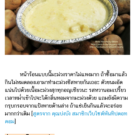
หน้าร้อนแบบนี้มะม่วงราคาไม่แพงมาก ถ้าซื้อมาแล้ว
กินไม่หมดลองเอามาทำมะม่วงชีสพายกันเถอะ ตัวขนมอัด
แน่นไปด้วยเนื้อมะม่วงสุกทุกอณูเชียวนะ รสหวานอมเปรี้ยว
เวลาหม่ำเข้าไปจะได้กลิ่นหอมจากมะม่วงด้วย แถมยังมีความ
กรุบกรอบจากแป้งพายด้านล่าง ถ้าแช่เย็นกินแล้วจะอร่อย
มากกว่าเดิม [
สูตรจาก คุณบ่งบ๊ง สมาชิกเว็บไซต์พันทิปดอท
คอม
]