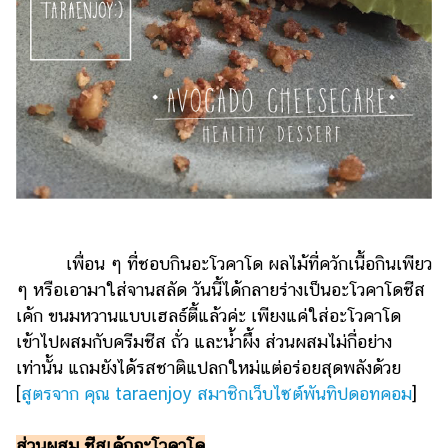
เพื่อน ๆ ที่ชอบกินอะโวคาโด ผลไม้ที่ควักเนื้อกินเพียว
ๆ หรือเอามาใส่จานสลัด วันนี้ได้กลายร่างเป็นอะโวคาโดชีส
เค้ก ขนมหวานแบบเฮลธ์ตี้แล้วค่ะ เพียงแค่ใส่อะโวคาโด
เข้าไปผสมกับครีมชีส ถั่ว และน้ำผึ้ง ส่วนผสมไม่กี่อย่าง
เท่านั้น แถมยังได้รสชาติแปลกใหม่แต่อร่อยสุดพลังด้วย
[
สูตรจาก คุณ taraenjoy สมาชิกเว็บไซต์พันทิปดอทคอม
]
ส่วนผสม ชีสเค้กอะโวคาโด