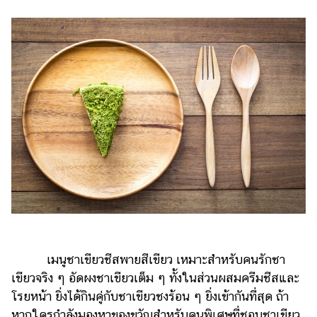
เมนูชาเขียวชีสพายสีเขียว เหมาะสำหรับคนรักชา
เขียวจริง ๆ อัดผงชาเขียวเต็ม ๆ ทั้งในส่วนผสมครีมชีสและ
โรยหน้า ยิ่งได้กินคู่กับชาเขียวชงร้อน ๆ ยิ่งเข้ากันที่สุด ถ้า
หากใครกำลังมองหาของขวัญสำหรับคนพิเศษที่ชอบชาเขียว