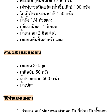
• ครีมชีส (หั่นชิ้นเล็ก) 250 กรัม
• เต้าหู้ขาวชนิดแข็ง (หั่นชิ้นเล็ก) 100 กรัม
• โยเกิร์ตรสธรรมชาติ 150 กรัม
• น้ำผึ้ง 1/4 ถ้วยตวง
• กลิ่นวานิลลา 1 ช้อนชา
• น้ำเลมอน 2 ช้อนโต๊ะ
• เลมอนหั่นชิ้นสำหรับแต่ง
ส่วนผสม แยมเลมอน
• เลมอน 3-4 ลูก
• เกลือป่น 50 กรัม
• น้ำตาลทราย 600 กรัม
• น้ำเปล่า
วิธีทำแยมเลมอน
1. ล้างเลมอนให้สะอาด ผ่าออกเป็นสี่ส่วน บีบน้ำออก