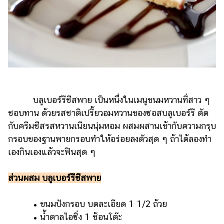
บลูเบอร์รีชีสพาย เป็นหนึ่งในเมนูขนมหวานที่สาว ๆ
ชอบทาน ด้วยรสชาติเปรี้ยวอมหวานของซอสบลูเบอร์รี ตัด
กับครีมชีสรสหวานเนียนนุ่มหอม ผสมผสานเข้ากับความกรุบ
กรอบของฐานพายกรอบทำให้อร่อยลงตัวสุด ๆ ถ้าได้ลองทำ
เองกินเองแล้วจะฟินสุด ๆ
ส่วนผสม บลูเบอร์รีชีสพาย
• ขนมปังกรอบ บดละเอียด 1 1/2 ถ้วย
• น้ำตาลไอซิ่ง 1 ช้อนโต๊ะ