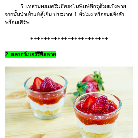
ออนไลน์
5. เทส่วนผสมครีมชีสลงในพิมพ์ที่กรุด้วยแป้งพาย
ติดต่อ
จากนั้นนำเข้าแช่ตู้เย็น ประมาณ 1 ชั่วโมง หรือจนแข็งตัว
โฆษณา
พร้อมเสิร์ฟ
แจ้ง
+++++++++++++++++++++++
ปัญหา
ร่วม
2. สตรอว์เบอร์รีชีสพาย
งาน
กับ
เรา