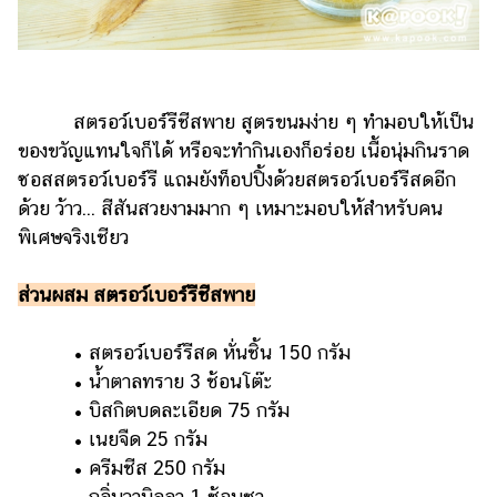
สตรอว์เบอร์รีชีสพาย สูตรขนมง่าย ๆ ทำมอบให้เป็น
ของขวัญแทนใจก็ได้ หรือจะทำกินเองก็อร่อย เนื้อนุ่มกินราด
ซอสสตรอว์เบอร์รี แถมยังท็อปปิ้งด้วยสตรอว์เบอร์รีสดอีก
ด้วย ว้าว... สีสันสวยงามมาก ๆ เหมาะมอบให้สำหรับคน
พิเศษจริงเชียว
ส่วนผสม สตรอว์เบอร์รีชีสพาย
• สตรอว์เบอร์รีสด หั่นชิ้น 150 กรัม
• น้ำตาลทราย 3 ช้อนโต๊ะ
• บิสกิตบดละเอียด 75 กรัม
• เนยจืด 25 กรัม
• ครีมชีส 250 กรัม
• กลิ่นวานิลลา 1 ช้อนชา