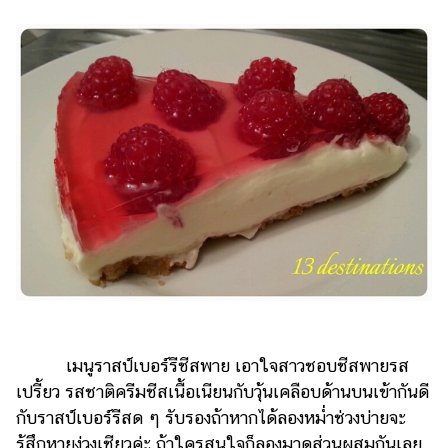
เมนูราสป์เบอร์รีชีสพาย เอาใจสาวชอบชีสพายรส
เปรี้ยว รสชาติครีมชีสเนื้อเนียนกับวุ้นเคลือบด้านบนเข้ากันดี
กับราสป์เบอร์รีสด ๆ รับรองถ้าหากได้ลองหม่ำช่วงบ่ายจะ
รู้สึกหายง่วงเชียวค่ะ ถ้าใครสนใจก็ลองมาดูส่วนผสมกันเลย