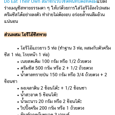
Do Eat Their Own สมาชิกเว็บไซต์พันทิปดอทคอม
แปลง
ร่างเมนูชีสพายธรรมดา ๆ ให้เก๋ด้วยการใส่โอรีโอ้ลงไปผสม
ครีมชีสได้อย่างลงตัว ทำง่ายไม่ต้องอบ อร่อยล้ำจนลืมอ้วน
แน่นอน
ส่วนผสม โอรีโอ้ชีสพาย
• โอรีโอ้แถวยาว 5 ห่อ (ทำฐาน 3 ห่อ, ผสมกับตัวครีม
ชีส 1 ห่อ, โรยหน้า 1 ห่อ)
• เนยสดเค็ม 100 กรัม หรือ 1/2 ถ้วยตวง
• ครีมชีส 500 กรัม หรือ 2 + 1/2 ถ้วยตวง
• น้ำตาลทรายป่น 150 กรัม หรือ 3/4 ถ้วยตวง + 2
ช้อนชา
• ผงเจลาติน 2 ช้อนโต๊ะ + 1/2 ช้อนชา
• น้ำสะอาด 5 ช้อนโต๊ะ
• น้ำมะนาว 20 กรัม หรือ 2 ช้อนโต๊ะ
• วิปปิ้งครีม 200 กรัม หรือ 1 ถ้วยตวง
• พิมพ์ถอดก้นขนาด 3 ปอนด์