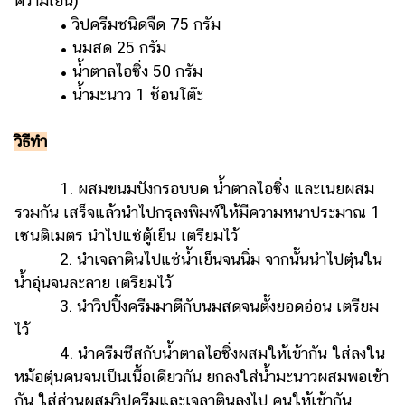
ความเย็น)
แต่งงาน
• วิปครีมชนิดจืด 75 กรัม
• นมสด 25 กรัม
แม่
และ
• น้ำตาลไอซิ่ง 50 กรัม
เด็ก
• น้ำมะนาว 1 ช้อนโต๊ะ
สัตว์
วิธีทำ
เลี้ยง
Infographic
1. ผสมขนมปังกรอบบด น้ำตาลไอซิ่ง และเนยผสม
รวมกัน เสร็จแล้วนำไปกรุลงพิมพ์ให้มีความหนาประมาณ 1
บริการ
เซนติเมตร นำไปแช่ตู้เย็น เตรียมไว้
2. นำเจลาตินไปแช่น้ำเย็นจนนิ่ม จากนั้นนำไปตุ๋นใน
แอปฯ
น้ำอุ่นจนละลาย เตรียมไว้
กระปุก
3. นำวิปปิ้งครีมมาตีกับนมสดจนตั้งยอดอ่อน เตรียม
คอร์ส
ไว้
ออนไลน์
4. นำครีมชีสกับน้ำตาลไอซิ่งผสมให้เข้ากัน ใส่ลงใน
เรียน
หม้อตุ๋นคนจนเป็นเนื้อเดียวกัน ยกลงใส่น้ำมะนาวผสมพอเข้า
เลข
กัน ใส่ส่วนผสมวิปครีมและเจลาตินลงไป คนให้เข้ากัน