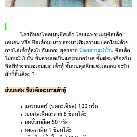
ใครที่หลงใหลเมนูชีสเค้ก โดยเฉพาะเมนูชีสเค้ก
เลมอน หรือ ชีสเค้กมะนาว ลองมาเพิ่มความแปลกใหม่ด้วย
การใส่เต้าหู้ลงไปกันเถอะ สูตรจาก
นิตยสารแม่บ้าน
ชีสเค้ก
ไม่อบมี 3 ชั้น ชั้นล่างสุดเป็นแครกเกอร์บด ชั้นต่อมาคือครีม
ชีสที่ทำจากเลมอนและเต้าหู้ ชั้นบนสุดคือแยมเลมอน จะรับ
สักกี่ชิ้นดีคะ ?
ส่วนผสม ชีสเค้กมะนาวเต้าหู้
• แครกเกอร์ (บดละเอียด) 100 กรัม
• เนยสดเค็มละลาย 6 ช้อนโต๊ะ
• นมถั่วเหลือง 50 กรัม
• ผงเจลาติน 1 ช้อนโต๊ะ