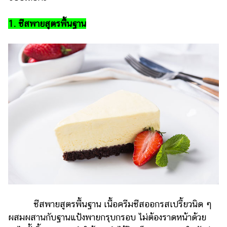
ไตล์
1. ชีสพายสูตรพื้นฐาน
ดูด
วง
ผู้
หญิง
ผู้ชาย
สุขภาพ
ท่อง
เที่ยว
สูตร
อาหาร
ง่ายๆ
ช้อป
ชีสพายสูตรพื้นฐาน เนื้อครีมชีสออกรสเปรี้ยวนิด ๆ
ปิ้ง
ผสมผสานกับฐานแป้งพายกรุบกรอบ ไม่ต้องราดหน้าด้วย