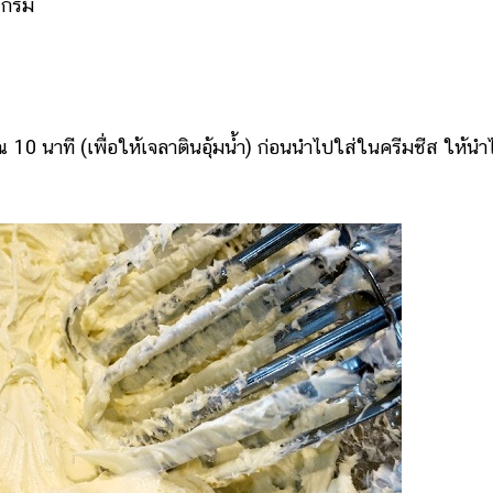
 กรัม
10 นาที (เพื่อให้เจลาตินอุ้มน้ำ) ก่อนนำไปใส่ในครีมชีส ให้นำ