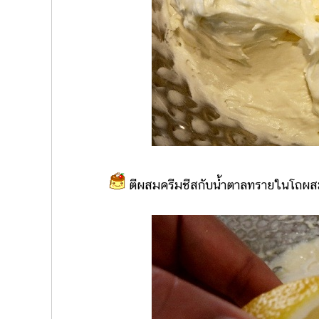
ตีผสมครีมชีสกับน้ำตาลทรายในโถผสมให