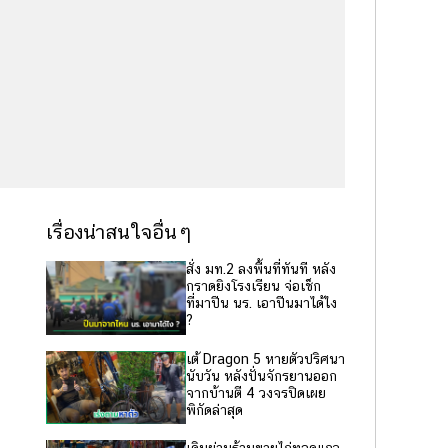
เรื่องน่าสนใจอื่นๆ
สั่ง มท.2 ลงพื้นที่ทันที หลัง
กราดยิงโรงเรียน จ่อเช็ก
ที่มาปืน นร. เอาปืนมาได้ไง
?
เต้ Dragon 5 หายตัวปริศนา
นับวัน หลังปั่นจักรยานออก
จากบ้านตี 4 วงจรปิดเผย
พิกัดล่าสุด