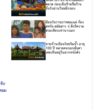
เดินผ่านร้านขายไก่ทอดแถว
ตลาด ก่อนเห็นป้ายชื่อร้าน
ถึงกับอ่านใหม่อีกรอบ
ย้อนวันวานภาพคุณแม่ ก้อง
สหรัถ สมัยสาว ๆ ดีกรีความ
สวยเทียบเท่านางเอก
ขายบ้านเรือนไทยริมน้ำ อายุ
100 ปี หลายคนบอกคุ้นตา
เคยเห็นอยู่ในฉากหนังดัง
จับ
 หอม