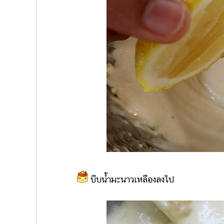
บีบน้ำมะนาวเหลืองลงไป