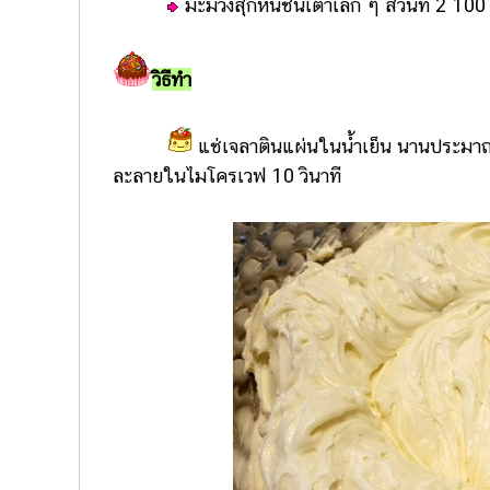
มะม่วงสุกหั่นชิ้นเต๋าเล็ก ๆ ส่วนที่ 2 100
วิธีทำ
แช่เจลาตินแผ่นในน้ำเย็น นานประมาณ 
ละลายในไมโครเวฟ 10 วินาที