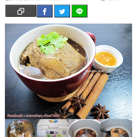
เงิน
การ
ศึกษา
บันเทิง
รูปภาพ
ดู
หนัง
Music
Station
ละคร
บันเทิง
เกาหลี
ไลฟ์