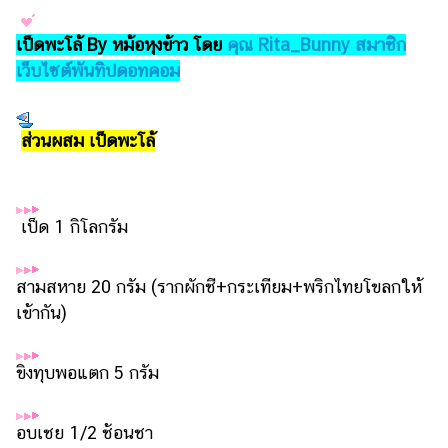
รถยนต์
เป็ดพะโล้ By หม้อหุงข้าว โดย
คุณ Rita_Bunny สมาชิก
บ้าน
เว็บไซต์พันทิปดอทคอม
และ
การ
ตกแต่ง
ส่วนผสม เป็ดพะโล้
มือ
ถือ
เป็ด 1 กิโลกรัม
ราคา
ทอง
สามสหาย 20 กรัม (รากผักชี+กระเทียม+พริกไทยโขลกให้
ราคา
น้ำมัน
เข้ากัน)
วา
ขิงทุบพอแตก 5 กรัม
ไร
ตี้
อบเชย 1/2 ช้อนชา