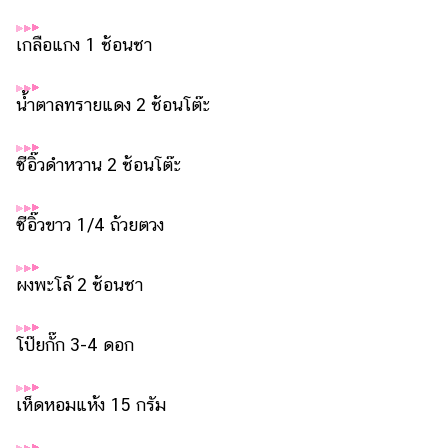
แต่งงาน
เกลือแกง 1 ช้อนชา
แม่
และ
เด็ก
น้ำตาลทรายแดง 2 ช้อนโต๊ะ
สัตว์
เลี้ยง
ซีอิ๊วดำหวาน 2 ช้อนโต๊ะ
Infographic
ซีอิ๊วขาว 1/4 ถ้วยตวง
บริการ
ผงพะโล้ 2 ช้อนชา
แอปฯ
กระปุก
โป๊ยกั๊ก 3-4 ดอก
คอร์ส
ออนไลน์
เห็ดหอมแห้ง 15 กรัม
เรียน
เลข