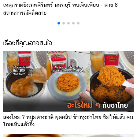
เหตุกราดยิงเทพศิรินทร์ นนทบุรี พบเจ็บเพียบ - ตาย 8
ส
สถานการณ์คลี่คลาย
ล
เรื่องที่คุณอาจสนใจ
ลองไหม ? หนุ่มต่างชาติ ผุดคลิป ข้าวหุงชาไทย ชิมให้แล้ว คน
ไทยเห็นแล้วอึ้ง