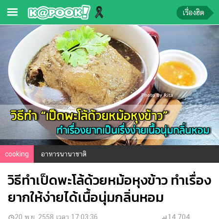
เรื่องฮิต
ข่าว-
ความ
รู้
ข่าว
ข่าว
บันเทิง
ตรวจ
หวย
cooking
อาหารนานาชาติ
ผล
วิธีทำเป็ดพะโล้ด้วยหม้อหุงข้าว ทำเรื่อง
บอล
สด
ยากให้ง่ายได้เนื้อนุ่มกลิ่นหอม
การ
20 พ.ย. 2558 เวลา 17:03:36
14,704