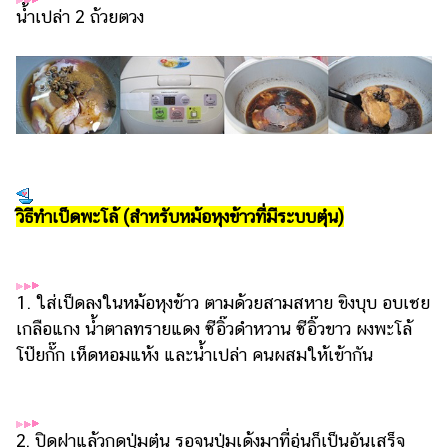
ออนไลน์
น้ำเปล่า 2 ถ้วยตวง
ติดต่อ
โฆษณา
แจ้ง
ปัญหา
ร่วม
งาน
กับ
วิธีทำเป็ดพะโล้ (สำหรับหม้อหุงข้าวที่มีระบบตุ๋น)
เรา
1. ใส่เป็ดลงในหม้อหุงข้าว ตามด้วยสามสหาย ขิงบุบ อบเชย
เกลือแกง น้ำตาลทรายแดง ซีอิ๊วดำหวาน ซีอิ๊วขาว ผงพะโล้
โป๊ยกั๊ก เห็ดหอมแห้ง และน้ำเปล่า คนผสมให้เข้ากัน
2. ปิดฝาแล้วกดปุ่มตุ๋น รอจนปุ่มเด้งมาที่อุ่นก็เป็นอันเสร็จ