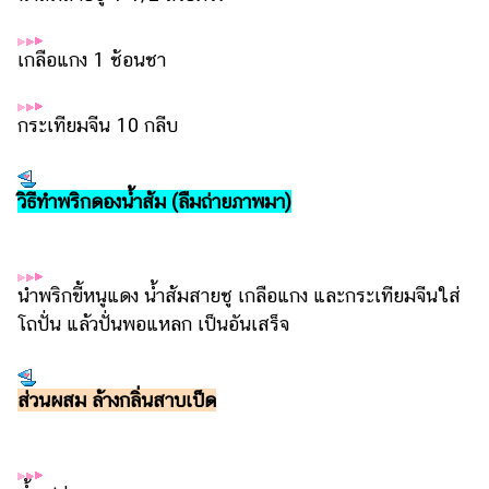
เกลือแกง 1 ช้อนชา
กระเทียมจีน 10 กลีบ
วิธีทำพริกดองน้ำส้ม (ลืมถ่ายภาพมา)
นำพริกขี้หนูแดง น้ำส้มสายชู เกลือแกง และกระเทียมจีนใส่
โถปั่น แล้วปั่นพอแหลก เป็นอันเสร็จ
ส่วนผสม ล้างกลิ่นสาบเป็ด