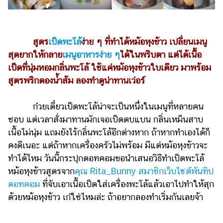
ไตล์
ดูด
วง
สูตร
เป็ดพะโล้
ง่าย ๆ ที่ทำได้หม้อหุงข้าว เปลี่ยนเมนู
สุดยากให้กลาย
เมนูอาหารง่าย ๆ
ได้ในพริบตา แต่ได้เนื้อ
ผู้
หญิง
เป็ดที่นุ่มหอมกลิ่นพะโล้ ใช้แค่หม้อหุงข้าวใบเดียว มาพร้อม
สูตรพริกดองน้ำส้ม ลองทำดูน่าทานเว่อร์
ผู้ชาย
สุขภาพ
ก๋วยเตี๋ยวเป็ดพะโล้น่าจะเป็นหนึ่งในเมนูที่หลายคน
ชอบ แต่เวลาสั่งมาทานมักเจอเป็ดตบแบน กลิ่นเหม็นสาบ
ท่อง
เนื้อไม่นุ่ม แถมยังไร้กลิ่นพะโล้อีกต่างหาก ถ้าหากทำเองได้ก็
เที่ยว
คงดีเนอะ แต่ถ้าหากเครื่องครัวไม่พร้อม มีแต่หม้อหุงข้าวจะ
สูตร
ทำได้ไหม วันนี้กระปุกดอทคอมขอนำเสนอวิธีทำเป็ดพะโล้
อาหาร
หม้อหุงข้าวสูตรจาก
คุณ Rita_Bunny สมาชิกเว็บไซต์พันทิป
ง่ายๆ
ดอทคอม
ที่จับเอาเนื้อเป็ดใส่เครื่องพะโล้แล้วเอาไปทำให้สุก
ด้วยหม้อหุงข้าว เก๋ใช่ไหมล่ะ ถ้าอยากลองทำเริ่มกันเลยจ้า
ช้อป
ปิ้ง