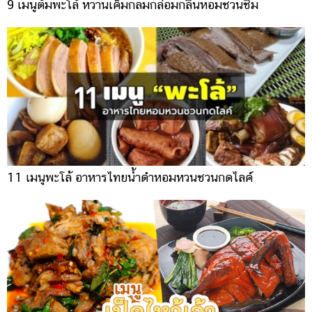
9 เมนูต้มพะโล้ หวานเค็มกลมกล่อมกลิ่นหอมชวนชิม
11 เมนูพะโล้ อาหารไทยน้ำดำหอมหวนชวนกดไลค์