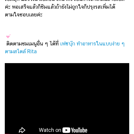
ค่ะ พอเสร็จแล้วก็ชิมแล้วถ้ายังไม่ถูกใจก็ปรุงรสเพิ่มได้
ตามใจชอบเลยค่ะ
ติดตามชมเมนูอื่น ๆ ได้ที่
เฟซบุ๊ก ทำอาหารในแบบง่าย ๆ
ตามสไตล์ Rita