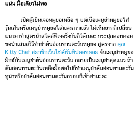
ไตล์
แน่น มื้อเดียวไม่พอ
ดูด
เปิดตู้เย็นเจอหมูยอเหลือ ๆ แต่เบื่อเมนูยําหมูยอใส่
วง
วุ้นเส้นหรือเมนูยําหมูยอใส่แตงกวาแล้ว ไม่เห็นยากก็เปลี่ยน
ผู้
แนวมาทำสูตรยำสไตล์ฟีเจอริ่งกันก็ได้เนอะ กระปุกดอทคอม
หญิง
ขอนำเสนอวิธีทำยำต้นอ่อนทานตะวันหมูยอ สูตรจาก
คุณ
Kitty Chef สมาชิกเว็บไซต์พันทิปดอทคอม
จับเมนูยำหมูยอ
ผู้ชาย
มิกซ์กับเมนูยำต้นอ่อนทานตะวัน กลายเป็นเมนูยำสุดแนว ถ้า
สุขภาพ
ต้นอ่อนทานตะวันเหลือมื้อต่อไปก็ทำเมนูยําต้นอ่อนทานตะวัน
ทูน่าหรือยําต้นอ่อนทานตะวันกรอบก็เข้าท่านะคะ
ท่อง
เที่ยว
สูตร
อาหาร
ง่ายๆ
ช้อป
ปิ้ง