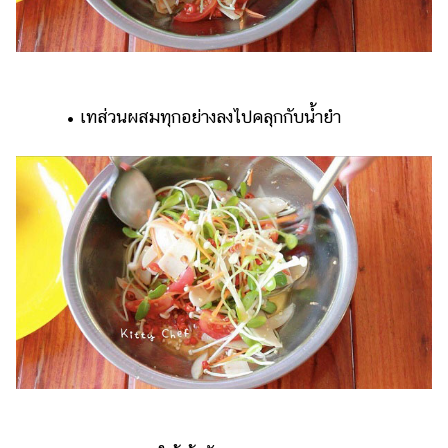
• เทส่วนผสมทุกอย่างลงไปคลุกกับน้ำยำ