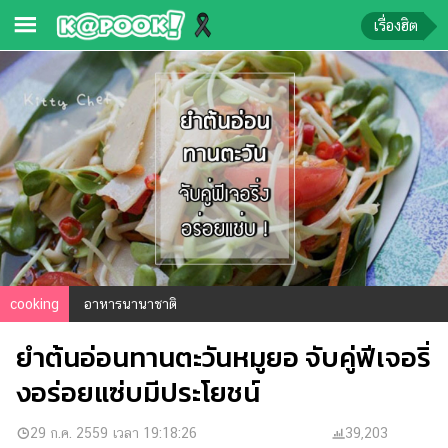
เรื่องฮิต
ข่าว-
ความ
รู้
ข่าว
ข่าว
บันเทิง
ตรวจ
cooking
อาหารนานาชาติ
หวย
ยำต้นอ่อนทานตะวันหมูยอ จับคู่ฟีเจอริ่
ผล
บอล
งอร่อยแซ่บมีประโยชน์
สด
การ
29 ก.ค. 2559 เวลา 19:18:26
39,203