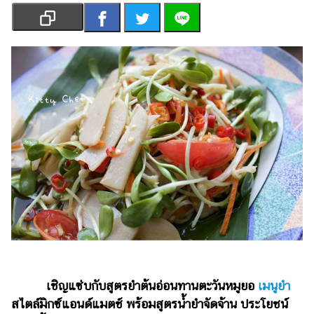
เงิน
การ
ศึกษา
บันเทิง
รูปภาพ
ดู
หนัง
Music
Station
ละคร
บันเทิง
เกาหลี
เชิญแซ่บกับสูตรยำต้นอ่อนทานตะวันหมูยอ
เมนูยำ
ไลฟ์
สไตล์มิกซ์แอนด์แมตช์ พร้อมสูตรน้ำยำจัดจ้าน ประโยชน์