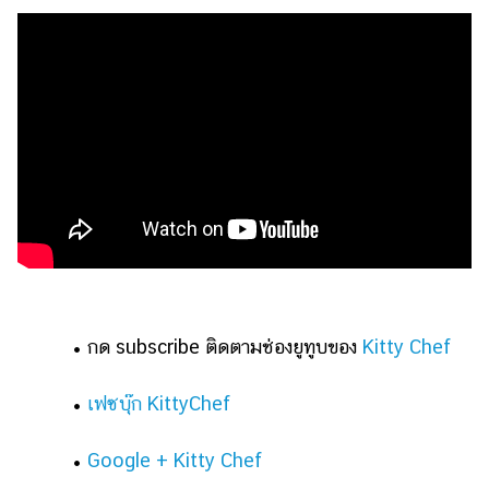
• กด subscribe ติดตามช่องยูทูบของ
Kitty Chef
•
เฟซบุ๊ก KittyChef
•
Google + Kitty Chef