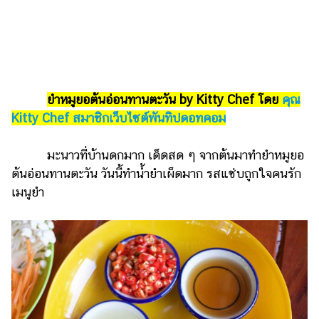
รถยนต์
บ้าน
และ
การ
ตกแต่ง
ยำหมูยอต้นอ่อนทานตะวัน by Kitty Chef โดย
คุณ
Kitty Chef สมาชิกเว็บไซต์พันทิปดอทคอม
มือ
ถือ
มะนาวที่บ้านดกมาก เด็ดสด ๆ จากต้นมาทำยำหมูยอ
ราคา
ต้นอ่อนทานตะวัน วันนี้ทำน้ำยำเผ็ดมาก รสแซ่บถูกใจคนรัก
ทอง
เมนูยำ
ราคา
น้ำมัน
วา
ไร
ตี้