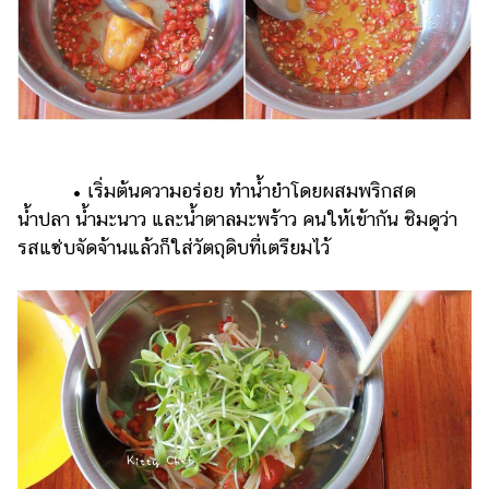
• เริ่มต้นความอร่อย ทำน้ำยำโดยผสมพริกสด
น้ำปลา น้ำมะนาว และน้ำตาลมะพร้าว คนให้เข้ากัน ชิมดูว่า
รสแซ่บจัดจ้านแล้วก็ใส่วัตถุดิบที่เตรียมไว้