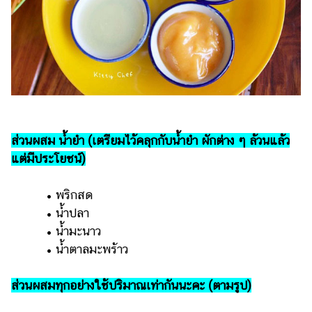
แต่งงาน
แม่
และ
เด็ก
สัตว์
เลี้ยง
Infographic
ส่วนผสม น้ำยำ (เตรียมไว้คลุกกับน้ำยำ ผักต่าง ๆ ล้วนแล้ว
แต่มีประโยชน์)
บริการ
• พริกสด
แอปฯ
• น้ำปลา
กระปุก
• น้ำมะนาว
คอร์ส
• น้ำตาลมะพร้าว
ออนไลน์
ส่วนผสมทุกอย่างใช้ปริมาณเท่ากันนะคะ (ตามรูป)
เรียน
เลข