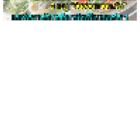
9 เมนูต้นอ่อนทานตะวัน หลากเมนูอร่อยจากผักทางเลือก
พร้อมวิธีเพาะแบบง่าย ๆ
แพนเค้กญี่ปุ่น แป้งหนานุ่มเนียนเด้ง ทำตามได้อร่อยฟิน