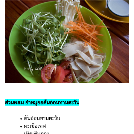
ออนไลน์
ติดต่อ
โฆษณา
แจ้ง
ปัญหา
ร่วม
งาน
กับ
เรา
ส่วนผสม ยำหมูยอต้นอ่อนทานตะวัน
• ต้นอ่อนทานตะวัน
• มะเขือเทศ
• เห็ดเข็มทอง