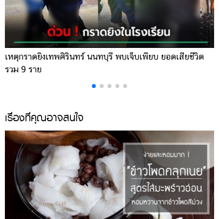
เหตุกราดยิงเทพศิรินทร์ นนทบุรี พบเจ็บเพียบ ยอดเสียชีวิต
พ
รวม 9 ราย
ค
เรื่องที่คุณอาจสนใจ