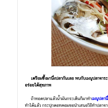
เตรียมซึ้งมานึ่งปลากันเลย พบกับเมนูปลาจาระเม
อร่อยได้สุขภาพ
ถ้าทอดปลาแล้วน้ำมันกระเด็นก็มาทำ
เมนูปลานึ
ทำได้แล้ว กระปุกดอทคอมขอนำเสนอวิธีทำปลาจาระเ