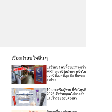
เรื่องน่าสนใจอื่นๆ
แชร์ว่อน ! คนทิ้งขยะทางเข้า
MRT สถานีวัดมังกร หนึ่งใน
สถานีที่สวยที่สุด ซัด นี่แหละ
คนไทย
10 อายครีมผู้ชาย ยี่ห้อไหนดี
2026 ตัวช่วยดูแลใต้ตาคล้ำ
และริ้วรอยรอบดวงตา