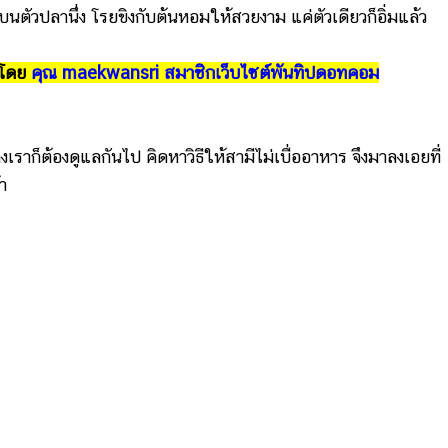
บนตัวปลานึ่ง โรยขิงกับต้นหอมให้สวยงาม แค่ตัวเดียวก็อิ่มแล้ว
อ โดย
คุณ maekwansri สมาชิกเว็บไซต์พันทิปดอทคอม
เราก็ต้องดูแลกันไป คิดหาวิธีให้สามีไม่เบื่ออาหาร จึงมาลงเอยที่
า