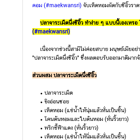
คอม (#maekwansri)
จับเห็ดหอมผัดกับซีอิ๊วราด
ปลาจาระเม็ดนึ่งซีอิ๊ว ทำง่าย ๆ แบบนี้เองเหร
(#maekwansri)
เนื่องจากช่วงนี้สามีไม่ค่อยสบาย มนุษย์เมียอย่าง
"ปลาจาระเม็ดนึ่งซีอิ๊ว" ซึ่งผลตอบรับออกมาดีมากจ้
ส่วนผสม ปลาจาระเม็ดนึ่งซีอิ๊ว
• ปลาจาระเม็ด
• ขิงอ่อนซอย
• เห็ดหอม (แช่น้ำให้นุ่มแล้วหั่นเป็นชิ้น)
• โคนต้นหอมและใบต้นหอม (หั่นริ้วยาว)
• พริกชี้ฟ้าแดง (หั่นริ้วยาว)
• เห็ดหอม (แช่น้ำให้นิ่มแล้วหั่นเป็นชิ้น)