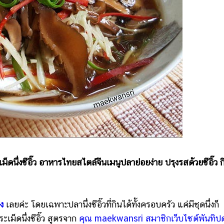
็ดนึ่งซีอิ๊ว อาหารไทยสไตล์จีนเมนูปลาย่อยง่าย ปรุงรสด้วยซีอิ๊ว ก
่ง
เลยค่ะ โดยเฉพาะปลานึ่งซีอิ๊วที่กินได้ทั้งครอบครัว แค่มีชุดนึ่งก็
ม็ดนึ่งซีอิ๊ว สูตรจาก
คุณ maekwansri สมาชิกเว็บไซต์พันทิ