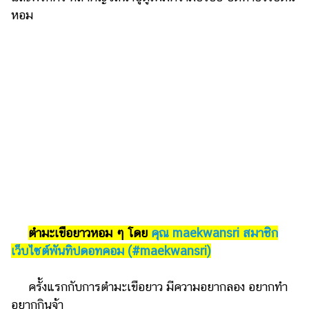
หอม
รถยนต์
บ้าน
และ
การ
ตกแต่ง
มือ
ถือ
ราคา
ทอง
ราคา
น้ำมัน
​​
ตำมะเขือยาวหอม ๆ โดย
คุณ maekwansri สมาชิก
วา
เว็บไซต์พันทิปดอทคอม (#maekwansri)
ไร
ตี้
ครั้งแรกกับการตำมะเขือยาว มีความอยากลอง อยากทำ
อยากกินจ้า