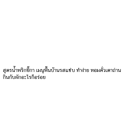
สูตรน้ำพริกขี้กา เมนูพื้นบ้านรสแซ่บ ทำง่าย หอมคั่วเตาถ่าน
กินกับผักอะไรก็อร่อย