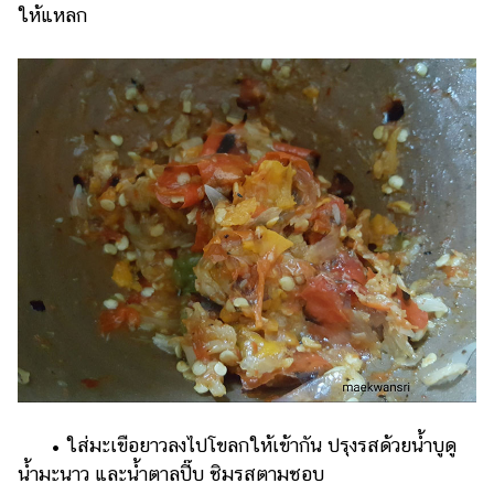
ให้แหลก
• ใส่มะเขือยาวลงไปโขลกให้เข้ากัน ปรุงรสด้วยน้ำบูดู
น้ำมะนาว และน้ำตาลปี๊บ ชิมรสตามชอบ