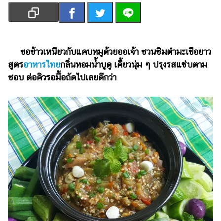
เงิน
การ
ศึกษา
​​ขอข้าวเหนียวกับแคบหมูด้วยออเจ้า ชวนชิมตำมะเขือยาว
บันเทิง
สูตร
อาหารไทย
กลิ่นหอมน้ำบูดู เคี้ยวนุ่ม ๆ ปรุงรสแซ่บตาม
ชอบ ต่อคิวรอมื้อถัดไปเลยดีกว่า
รูปภาพ
ดู
หนัง
Music
Station
ละคร
บันเทิง
เกาหลี
ไลฟ์