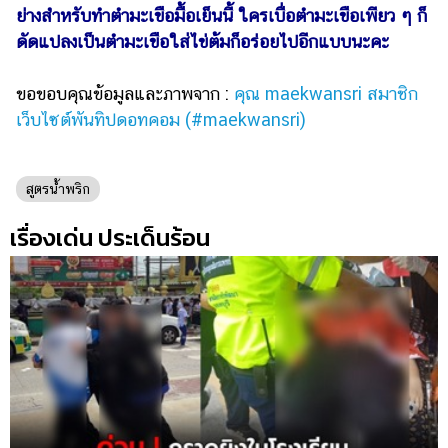
ย่างสำหรับทำตำมะเขือมื้อเย็นนี้ ใครเบื่อตำมะเขือเพียว ๆ ก็
ดัดแปลงเป็นตำมะเขือใส่ไข่ต้มก็อร่อยไปอีกแบบนะคะ
ขอขอบคุณข้อมูลและภาพจาก :
คุณ maekwansri สมาชิก
เว็บไซต์พันทิปดอทคอม (#maekwansri)
สูตรน้ำพริก
เรื่องเด่น ประเด็นร้อน