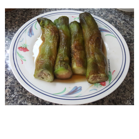
ออนไลน์
ติดต่อ
โฆษณา
แจ้ง
ปัญหา
ร่วม
งาน
กับ
เรา