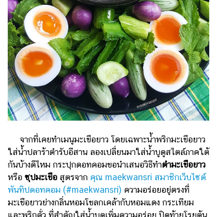
ไตล์
ดูด
วง
ผู้
หญิง
ผู้ชาย
สุขภาพ
ท่อง
เที่ยว
จากที่เคยทำเมนูมะเขือยาว
โดยเฉพาะน้ำพริกมะเขือยาว
สูตร
ใส่น้ำปลาร้าตำรับอีสาน ลองเปลี่ยนมาใส่น้ำบูดูสไตล์ภาคใต้
อาหาร
กันบ้างดีไหม กระปุกดอทคอมขอนำเสนอวิธีทำ
ตำมะเขือยาว
ง่ายๆ
หรือ
ซุปมะเขือ
สูตรจาก
คุณ maekwansri สมาชิกเว็บไซต์
พันทิปดอทคอม (#maekwansri)
ความ​​อร่อยอยู่ตรงที่
ช้อป
มะเขือยาวย่างกลิ่นหอมโขลกเคล้ากับหอมแดง กระเทียม
ปิ้ง
และพริกคั่ว ที่สำคัญใส่น้ำบูดูเพิ่มความอร่อย ปิดท้ายโรยต้น