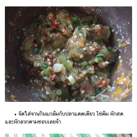
• จัดใส่จานกินแกล้มกับปลาแดดเดียว ไข่ต้ม ผักสด
และผักลวกตามชอบเลยจ้า