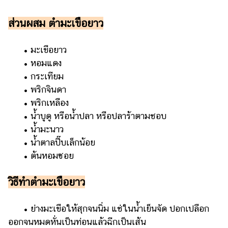
แต่งงาน
ส่วนผสม ตำมะเขือยาว
แม่
และ
• มะเขือยาว
เด็ก
• หอมแดง
สัตว์
• กระเทียม
เลี้ยง
• พริกจินดา
Infographic
• พริกเหลือง
• น้ำบูดู หรือน้ำปลา หรือปลาร้าตามชอบ
บริการ
• น้ำมะนาว
• น้ำตาลปี๊บเล็กน้อย
แอปฯ
• ต้นหอมซอย
กระปุก
คอร์ส
วิธีทำตำมะเขือยาว
ออนไลน์
•
ย่างมะเขือให้สุกจนนิ่ม แช่ในน้ำเย็นจัด ปอกเปลือก
เรียน
เลข
ออกจนหมดหั่นเป็นท่อนแล้วฉีกเป็นเส้น