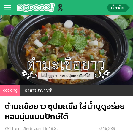
เรื่องฮิต
ข่าว-
ความ
รู้
ข่าว
ข่าว
บันเทิง
ตรวจ
cooking
อาหารนานาชาติ
หวย
ตำมะเขือยาว ซุปมะเขือ ใส่น้ำบูดูอร่อย
ผล
บอล
หอมนุ่มแบบปักษ์ใต้
สด
การ
11 ก.ย. 2566 เวลา 15:48:32
46,239