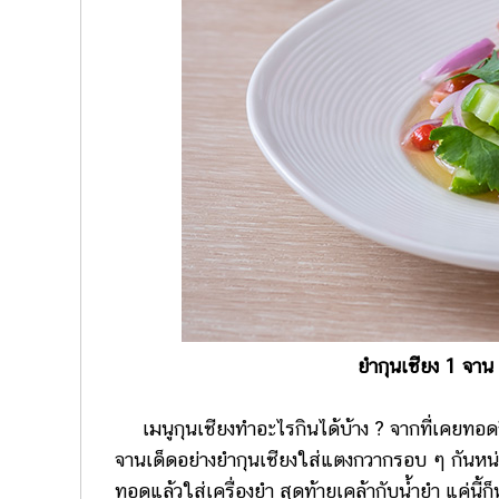
ยำกุนเชียง 1 จา
เมนูกุนเชียงทำอะไรกินได้บ้าง ? จากที่เคยทอดก
จานเด็ดอย่างยำกุนเชียงใส่แตงกวากรอบ ๆ กันหน
ทอดแล้วใส่เครื่องยำ สุดท้ายเคล้ากับน้ำยำ แค่นี้ก็