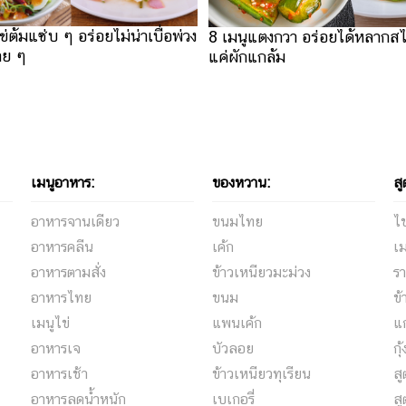
่ต้มแซ่บ ๆ อร่อยไม่น่าเบื่อพ่วง
8 เมนูแตงกวา อร่อยได้หลากสไต
่าย ๆ
แค่ผักแกล้ม
เมนูอาหาร:
ของหวาน:
สู
อาหารจานเดียว
ขนมไทย
ไข
อาหารคลีน
เค้ก
เม
อาหารตามสั่ง
ข้าวเหนียวมะม่วง
รา
อาหารไทย
ขนม
ข้
เมนูไข่
แพนเค้ก
แ
อาหารเจ
บัวลอย
กุ
อาหารเช้า
ข้าวเหนียวทุเรียน
ส
อาหารลดน้ำหนัก
เบเกอรี่
สู