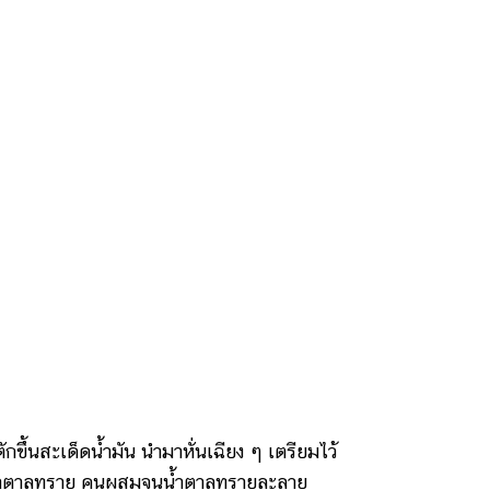
กขึ้นสะเด็ดน้ำมัน นำมาหั่นเฉียง ๆ เตรียมไว้
น้ำตาลทราย คนผสมจนน้ำตาลทรายละลาย