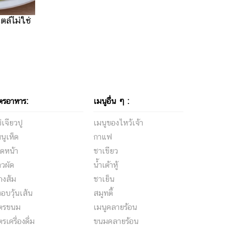
ล์ไม่ใช่
ตรอาหาร:
เมนูอื่น ๆ :
่เจียวปู
เมนูของไหว้เจ้า
นูเห็ด
กาแฟ
ดหน้า
ชาเขียว
าวผัด
น้ำเต้าหู้
กงส้ม
ชาเย็น
้งอบวุ้นเส้น
สมูทตี้
ูตรขนม
เมนูคลายร้อน
ตรเครื่องดื่ม
ขนมคลายร้อน