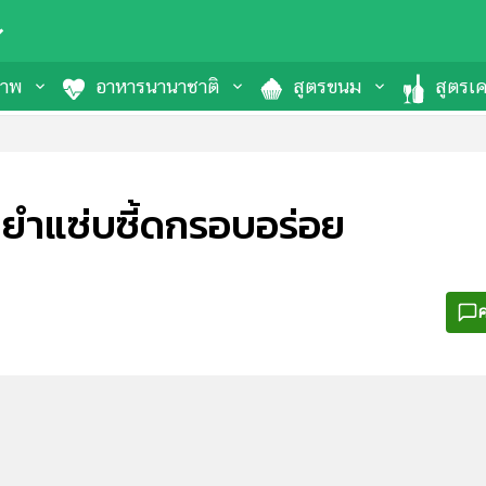
ภาพ
อาหารนานาชาติ
สูตรขนม
สูตรเคร
ำยำแซ่บซี้ดกรอบอร่อย
ค