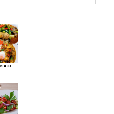
ัด แกง