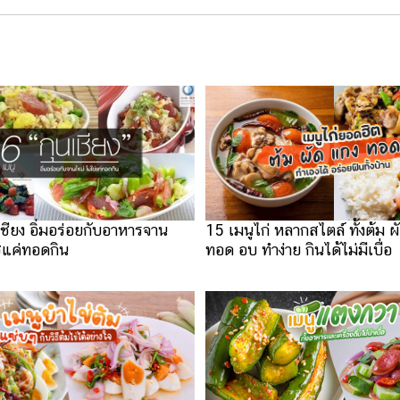
เชียง อิ่มอร่อยกับอาหารจาน
15 เมนูไก่ หลากสไตล์ ทั้งต้ม ผ
่แค่ทอดกิน
ทอด อบ ทำง่าย กินได้ไม่มีเบื่อ