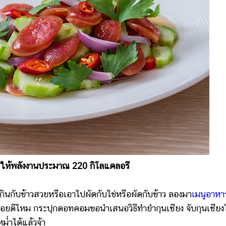
น ให้พลังงานประมาณ 220 กิโลแคลอรี
ินกับข้าวสวยหรือเอาไปผัดกับไข่หรือผัดกับข้าว ลองมา
เมนูอาหา
่อยดีไหม กระปุกดอทคอมขอนำเสนอวิธีทำยำกุนเชียง จับกุนเชียง
หม่ำได้แล้วจ้า