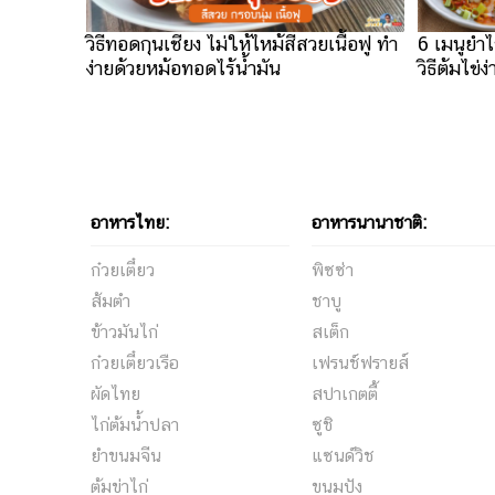
วิธีทอดกุนเชียง ไม่ให้ไหม้สีสวยเนื้อฟู​​ ทำ
6 เมนูยำไข
ง่ายด้วยหม้อทอดไร้น้ำมัน
วิธีต้มไข่ง
อาหารไทย:
อาหารนานาชาติ:
ก๋วยเตี๋ยว
พิซซ่า
ส้มตำ
ชาบู
ข้าวมันไก่
สเต็ก
ก๋วยเตี๋ยวเรือ
เฟรนช์ฟรายส์
ผัดไทย
สปาเกตตี้
ไก่ต้มน้ำปลา
ซูชิ
ยำขนมจีน
แซนด์วิช
ต้มข่าไก่
ขนมปัง