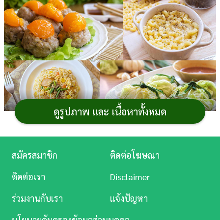
การ
เงิน
การ
ศึกษา
บันเทิง
ดูรูปภาพ และ เนื้อหาทั้งหมด
ดู
หนัง
มนุษย์คอนโดหรือเด็กหอที่เบื่อแกงถุงหรืออาหารตาม
สั่ง อยากให้ลองทำ
เมนู
อาหาร
ด้วยไมโครเวฟง่าย ๆ กินเองกัน
Music
สมัครสมาชิก
ติดต่อโฆษณา
เถอะ กระปุกดอทคอมมีหลากหลายเมนูมาฝากเป็นสูตรจาก
Station
ติดต่อเรา
Disclaimer
คุณหนุ่มหาดใหญ่ เขยใหม่เมืองจันท์ สมาชิกเว็บไซต์พันทิป
ละคร
ดอทคอม
มีทั้งเมนูไมโครเวฟไข่ เมนูไมโครเวฟหมู เมนู
ร่วมงานกับเรา
แจ้งปัญหา
ไมโครเวฟข้าวผัด เป็นต้น เอาล่ะ... ไปซื้อเตาไมโครเวฟรอ
บันเทิง
เลยจ้า
นโยบายคุ้มครองข้อมูลส่วนบุคคล