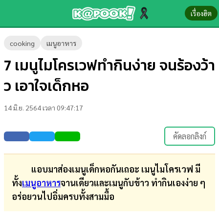
เรื่องฮิต
ข่าว-
cooking
เมนูอาหาร
ความ
7 เมนูไมโครเวฟทำกินง่าย จนร้องว้า
รู้
ว เอาใจเด็กหอ
ข่าว
14 มิ.ย. 2564 เวลา 09:47:17
ข่าว
บันเทิง
คัดลอกลิงก์
ตรวจ
หวย
แอบมาส่องเมนูเด็กหอกันเถอะ เมนูไมโครเวฟ มี
ทั้ง
เมนูอาหาร
จานเดียวและเมนูกับข้าว ทำกินเองง่าย ๆ
ผล
อร่อยวนไปอิ่มครบทั้งสามมื้อ
บอล
สด