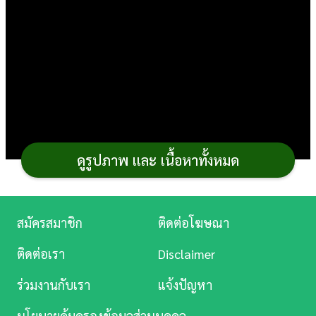
การ
เงิน
การ
ศึกษา
บันเทิง
ดูรูปภาพ และ เนื้อหาทั้งหมด
ดู
หนัง
Music
สมัครสมาชิก
ติดต่อโฆษณา
Station
ติดต่อเรา
Disclaimer
ละคร
การทำไข่ข้น
เมนูไข่
ปกติจะทำด้วยกระทะ เนื่องจาก
ร่วมงานกับเรา
แจ้งปัญหา
บันเทิง
ต้องมีการคนไข่ให้กระจายตัวเพื่อมีความเยิ้มและความสุก
นโยบายคุ้มครองข้อมูลส่วนบุคคล