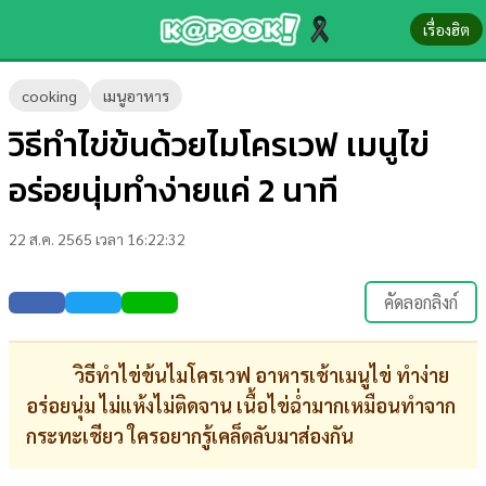
เรื่องฮิต
ข่าว-
cooking
เมนูอาหาร
ความ
วิธีทำไข่ข้นด้วยไมโครเวฟ เมนูไข่
รู้
อร่อยนุ่มทำง่ายแค่ 2 นาที
ข่าว
22 ส.ค. 2565 เวลา 16:22:32
ข่าว
บันเทิง
คัดลอกลิงก์
ตรวจ
หวย
วิธีทำไข่ข้นไมโครเวฟ อาหารเช้าเมนูไข่ ทำง่าย
อร่อยนุ่ม ไม่แห้งไม่ติดจาน เนื้อไข่ฉ่ำมากเหมือนทำจาก
ผล
กระทะเชียว ใครอยากรู้เคล็ดลับมาส่องกัน
บอล
สด