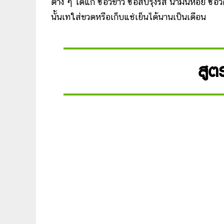
ต่าง ๆ ได้แก่ ซีอิ๊วขาว ซอสปรุงรส น้ำมันหอย ซีอ
นั้นเทใส่ขวดหรือเก็บแช่เย็นได้นานเป็นเดือน
สูต