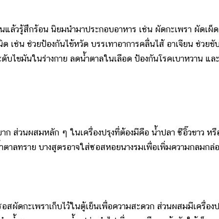
 กินแล้วรู้สึกร้อน นิยมนำมาประกอบอาหาร เช่น ผัดกะเพรา ผัดเผ็ด
 เช่น ช่วยป้องกันไข้หวัด บรรเทาอาการคลื่นไส้ อาเจียน ช่วยข
ะดับไขมันในร่างกาย ลดน้ำตาลในเลือด ป้องกันโรคเบาหวาน และ
ก ส่วนผสมหลัก ๆ ในเครื่องปรุงที่ต้องมีคือ น้ำปลา ซีอิ๊วขาว หรื
ะน้ำตาลทราย บางสูตรอาจใส่ซอสหอยนางรมเพื่อเพิ่มความกลมกล่
ผัดกะเพราเก็บไว้ในตู้เย็นเพื่อความสะดวก ส่วนผสมมีเครื่องป