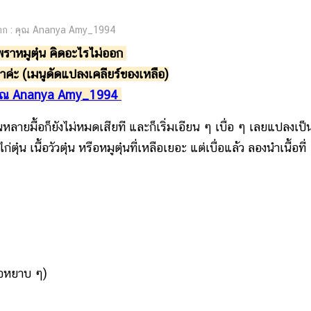
ก : คุณ Ananya Amy_1994
พราหมูตุ๋น คิดอะไรไม่ออก
ราค่ะ (เมนูดัดแปลงเคลียร์ของเหลือ)
ุณ Ananya Amy_1994
อกันหลายมื้อก็ยังไม่หมดเสียที และก็เริ่มเอียน ๆ เบื่อ ๆ เลยแปลงเป็
ตุ๋น เนื้อวัวตุ๋น หรือหมูตุ๋นที่เหลือเยอะ แต่เบื่อแล้ว ลองนำเนื้อที่
พอหยาบ ๆ)