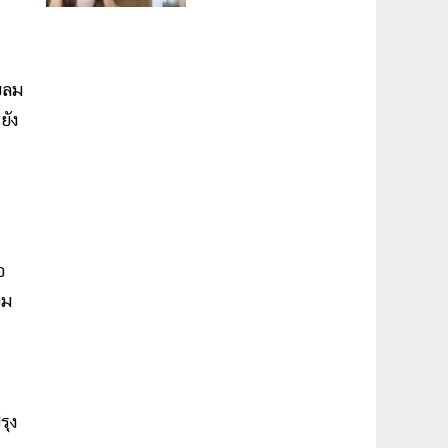
ับลม
ยัง
อ
อม
รุง