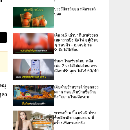
ประวัติแชร์บอล กติกาแชร์
บอล
เด็ก ม.6 เล่านาทีเอาตัวรอด
เหตุกราดยิง ปิดไฟ อยู่เงียบ
ๆ ซ่อนตัว - อ.เจษฎ์ ชม
รับมือได้ดีเยี่ยม
จับตา ไทยช่วยไทย พลัส
เฟส 2 จะได้ไปต่อไหม อาจ
เลือกปรับสูตร ไม่ใช่ 60/40
หมู
เดินผ่านร้านขายไก่ทอดแถว
ตลาด ก่อนเห็นป้ายชื่อร้าน
สูตร
ถึงกับอ่านใหม่อีกรอบ
พาชมบ้าน กิ๊ก สุวัจนี บ้าน
ชั้นเดียวสีขาวสุดอบอุ่น ที่
สร้างเพื่อครอบครัว