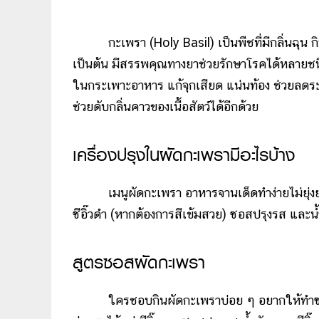
กะเพรา (Holy Basil) เป็นพืชที่มีกลิ่นฉุน
เป็นต้น มีสรรพคุณทางยาช่วยรักษาโรคได้หลายชนิด
ในกระเพาะอาหาร แก้จุกเสียด แน่นท้อง ช่วยลดร
ช่วยดับกลิ่นคาวของเนื้อสัตว์ได้อีกด้วย
เครื่องปรุงในผัดกะเพรามีอะไรบ้าง
เมนูผัดกะเพรา อาหารจานเด็ดทำง่ายไม่ยุ่งยา
ซีอิ๊วดำ (หากต้องการสีเข้มสวย) ซอสปรุงรส แล
สูตรซอสผัดกะเพรา
ใครชอบกินผัดกะเพราบ่อย ๆ อยากให้ทำซอส