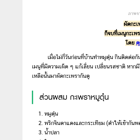
ภาพจา
ผัดกะเ
ก็จบที่เมนูกะเพ
โดย
ค
เมื่อไม่กี่วันก่อนที่บ้านทำหมูตุ๋น กินติดต่
เมนูที่มีความเผ็ด ๆ แก้เลี่ยน เปลี่ยนรสชาติ หากมีไก่
เหลือนั้นมาผัดกะเพรากันดู
ส่วนผสม กะเพราหมูตุ๋น
หมูตุ๋น
พริกจินดาแดงและกระเทียม (ตำให้เข้ากัน
น้ำปลา