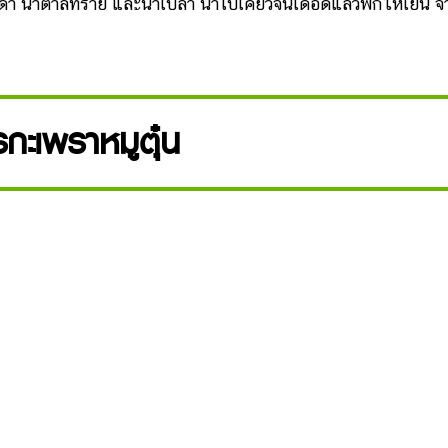
ิ๊วดำ น้ำตาลทราย และน้ำเปล่า นำไปเคี่ยวจนเดือดแล้วพักให้เย็น จ
รกะเพราหมูตุ๋น