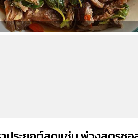
พราประยุกต์สุดแซ่บ พ่วงสูตรซอ