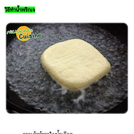
ออนไลน์
วิธีทำน้ำพริกเจ
ติดต่อ
โฆษณา
แจ้ง
ปัญหา
ร่วม
งาน
กับ
เรา