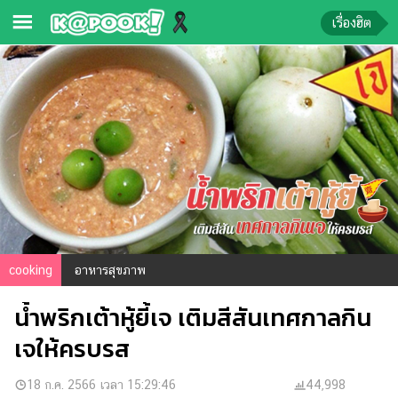
เรื่องฮิต
ข่าว-
ความ
รู้
ข่าว
ข่าว
บันเทิง
ตรวจ
cooking
อาหารสุขภาพ
หวย
น้ำพริกเต้าหู้ยี้เจ เติมสีสันเทศกาลกิน
ผล
บอล
เจให้ครบรส
สด
การ
18 ก.ค. 2566 เวลา 15:29:46
44,998