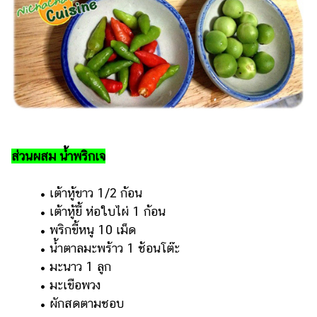
แต่งงาน
แม่
และ
เด็ก
สัตว์
เลี้ยง
Infographic
ส่วนผสม น้ำพริกเจ
บริการ
• เต้าหู้ขาว 1/2 ก้อน
แอปฯ
• เต้าหู้ยี้ ห่อใบไผ่ 1 ก้อน
กระปุก
• พริกขี้หนู 10 เม็ด
• น้ำตาลมะพร้าว 1 ช้อนโต๊ะ
คอร์ส
ออนไลน์
• มะนาว 1 ลูก
• มะเขือพวง
เรียน
• ผักสดตามชอบ
เลข