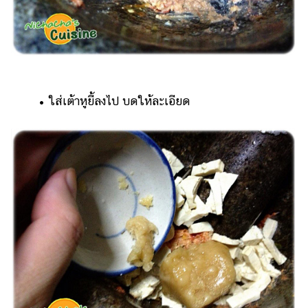
• ใส่เต้าหูยี้ลงไป บดให้ละเอียด