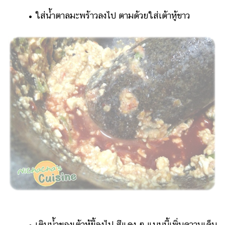
• ใส่น้ำตาลมะพร้าวลงไป ตามด้วยใส่เต้าหู้ขาว
• เติมน้ำของเต้าหู้ยี้ลงไป สีแดง ๆ แบบนี้เพิ่มความเค็ม