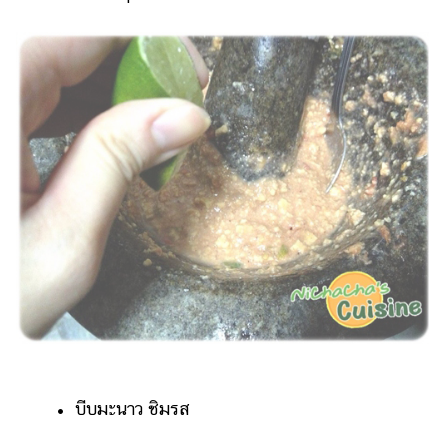
• บีบมะนาว ชิมรส