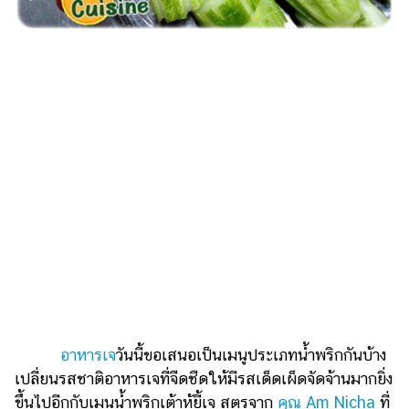
ไตล์
ดูด
วง
ผู้
หญิง
ผู้ชาย
สุขภาพ
ท่อง
เที่ยว
สูตร
อาหาร
ง่ายๆ
อาหารเจ
วันนี้ขอเสนอเป็นเมนูประเภทน้ำพริกกันบ้าง
ช้อป
เปลี่ยนรสชาติอาหารเจที่จืดชืดให้มีรสเด็ดเผ็ดจัดจ้านมากยิ่ง
ปิ้ง
ขึ้นไปอีกกับเมนูน้ำพริกเต้าหู้ยี้เจ สูตรจาก
คุณ Am Nicha
ที่