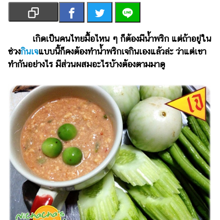
เงิน
การ
ศึกษา
เกิดเป็นคนไทยมื้อไหน ๆ ก็ต้องมีน้ำพริก แต่ถ้าอยู่ใน
ช่วง
กินเจ
แบบนี้ก็คงต้องทำน้ำพริกเจกินเองแล้วล่ะ ว่าแต่เขา
บันเทิง
ทำกันอย่างไร มีส่วนผสมอะไรบ้างต้องตามมาดู
รูปภาพ
ดู
หนัง
Music
Station
ละคร
บันเทิง
เกาหลี
ไลฟ์