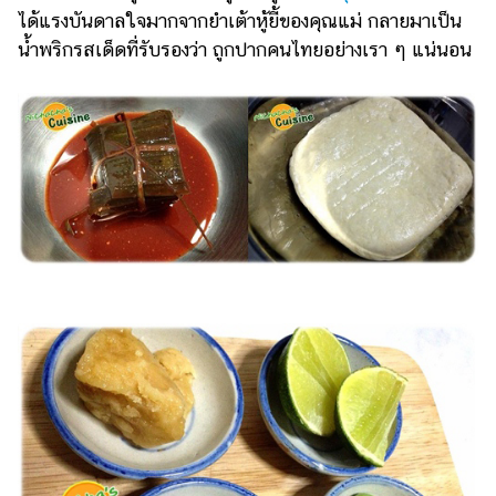
ได้แรงบันดาลใจมากจากยำเต้าหู้ยี้ของคุณแม่ กลายมาเป็น
รถยนต์
น้ำพริกรสเด็ดที่รับรองว่า ถูกปากคนไทยอย่างเรา ๆ แน่นอน
บ้าน
และ
การ
ตกแต่ง
มือ
ถือ
ราคา
ทอง
ราคา
น้ำมัน
วา
ไร
ตี้