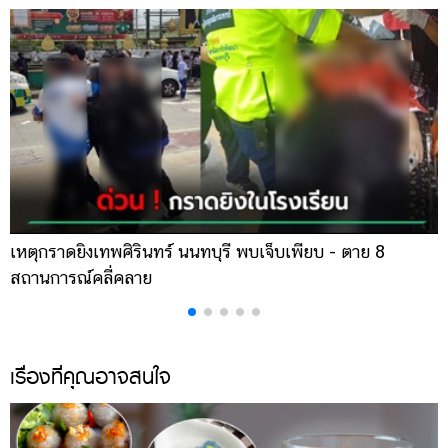
เหตุกราดยิงเทพศิรินทร์ นนทบุรี พบเจ็บเพียบ - ตาย 8
พ
สถานการณ์คลี่คลาย
ค
เรื่องที่คุณอาจสนใจ