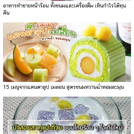
อาหารทำขายหน้าร้อน ทั้งขนมและเครื่องดื่ม เห็นกำไรได้ทุน
คืน
15 เมนูจากแคนตาลูป เมลอน สูตรขนมหวานฉ่ำหอมละมุน