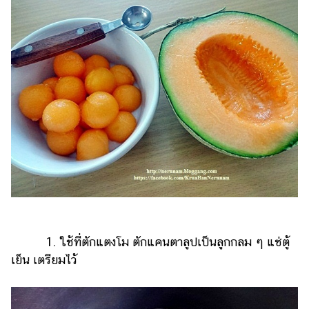
แต่งงาน
แม่
และ
เด็ก
สัตว์
เลี้ยง
Infographic
บริการ
แอปฯ
กระปุก
คอร์ส
1. ใช้ที่ตักแตงโม ตักแคนตาลูปเป็นลูกกลม ๆ แช่ตู้
ออนไลน์
เย็น เตรียมไว้
เรียน
เลข