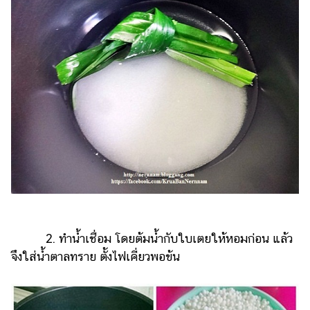
ออนไลน์
ติดต่อ
โฆษณา
แจ้ง
ปัญหา
ร่วม
งาน
กับ
เรา
2. ทำน้ำเชื่อม โดยต้มน้ำกับใบเตยให้หอมก่อน แล้ว
จึงใส่น้ำตาลทราย ตั้งไฟเคี่ยวพอข้น