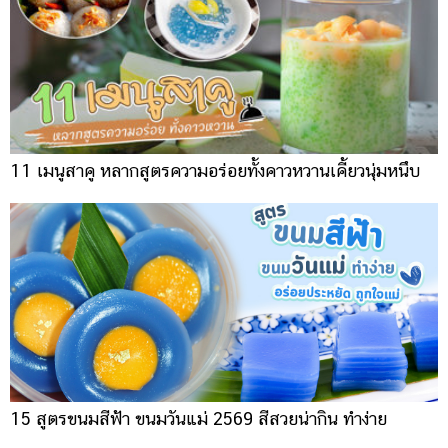
11 เมนูสาคู หลากสูตรความอร่อยทั้งคาวหวานเคี้ยวนุ่มหนึบ
15 สูตรขนมสีฟ้า ขนมวันแม่ 2569 สีสวยน่ากิน ทำง่าย