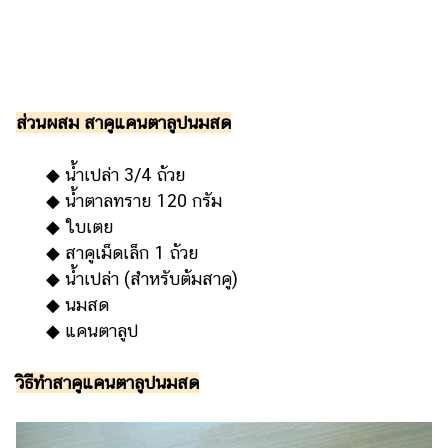
รถยนต์
บ้าน
และ
การ
ส่วนผสม สาคูแคนตาลูปนมสด
ตกแต่ง
มือ
◆ น้ำเปล่า 3/4 ถ้วย
ถือ
◆ น้ำตาลทราย 120 กรัม
◆ ใบเตย
ราคา
ทอง
◆ สาคูเม็ดเล็ก 1 ถ้วย
◆ น้ำเปล่า (สำหรับต้มสาคู)
ราคา
◆ นมสด
น้ำมัน
◆ แคนตาลูป
วา
วิธีทำสาคูแคนตาลูปนมสด
ไร
ตี้