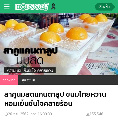
เรื่องฮิต
ข่าว-
ความ
รู้
ข่าว
ข่าว
บันเทิง
ตรวจ
cooking
สูตรขนม
หวย
สาคูนมสดแคนตาลูป ขนมไทยหวาน
ผล
บอล
หอมเย็นชื่นใจคลายร้อน
สด
การ
26 ก.ย. 2562 เวลา 16:30:39
155,546