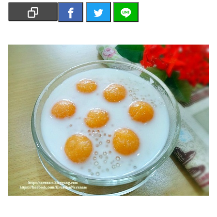
เงิน
การ
ศึกษา
บันเทิง
รูปภาพ
ดู
หนัง
Music
Station
ละคร
บันเทิง
เกาหลี
ไลฟ์