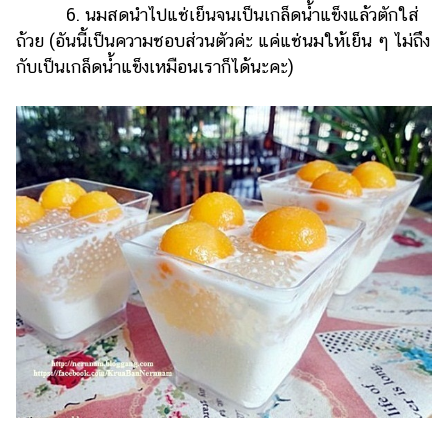
6. นมสดนำไปแช่เย็นจนเป็นเกล็ดน้ำแข็งแล้วตักใส่
ถ้วย (อันนี้เป็นความชอบส่วนตัวค่ะ แค่แช่นมให้เย็น ๆ ไม่ถึง
กับเป็นเกล็ดน้ำแข็งเหมือนเราก็ได้นะคะ)