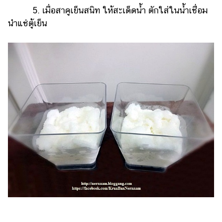
5. เมื่อสาคูเย็นสนิท ให้สะเด็ดน้ำ ตักใส่ในน้ำเชื่อม
นำแช่ตู้เย็น