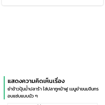
แสดงความคิดเห็นเรื่อง
ยำข้าวปุ้นน้ำปลาร้า ใส่ปลาทูหน้าฟู เมนูยำขนมจีนกร
อบแซ่บแบบนัว ๆ