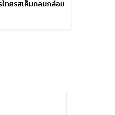
 อาหารไทยรสเค็มกลมกล่อม