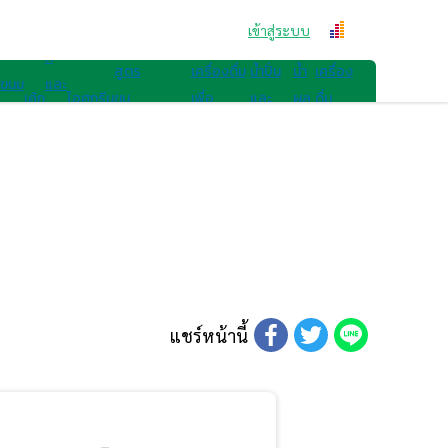
สูตรขนม
คุก
เข้าสู่ระบบ
สูตรเครื่องดื่ม
กี้
สูตร
เครื่องดื่ม
น้ำปั่น
น้ำ
เครื่อง
ขนม
และ
เค้ก
ไอศกรีม
ขน
เพื่อ
และ
ผล
ดื่ม
ไทย
เบ
มอื่นๆ
สุขภาพ
สมูทตี้
ไม้
อื่นๆ
เก
อรี่
แชร์หน้านี้