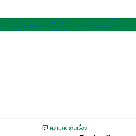
อาหารนานาชาติ
อาหารสุขภาพ
อาหาร
าหาร
อาหาร
อา
สลัด
อาหาร
อาหาร
อาหาร
อาหาร
ประจํา
ื่อ
ลดน้ำ
หาร
และน้ำ
เจ
มังสวิรัติ
ไทย
ฝรั่ง
ชาติ
ุขภาพ
หนัก
คลีน
สลัด
อาเซียน
ความคิดเห็นเรื่อง