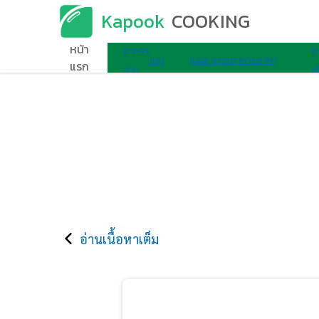
Kapook
COOKING
เมนูอาหาร
หน้า
อาหาร
อ
เมนู
เมนู
อาหาร
อาหาร
อาหา
แรก
จาน
เพ
ไมโครเวฟ
ไข่
เช้า
ว่าง
รอื่นๆ
เดียว
ส
อ่านเนื้อหาเต็ม