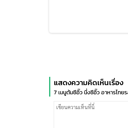
แสดงความคิดเห็นเรื่อง
7 เมนูต้มซีอิ๊ว นึ่งซีอิ๊ว อาหารไ