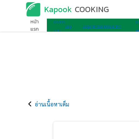
Kapook
COOKING
เมนูอาหาร
หน้า
อาหาร
อ
เมนู
เมนู
อาหาร
อาหาร
อาหา
แรก
จาน
เพ
ไมโครเวฟ
ไข่
เช้า
ว่าง
รอื่นๆ
เดียว
ส
อ่านเนื้อหาเต็ม