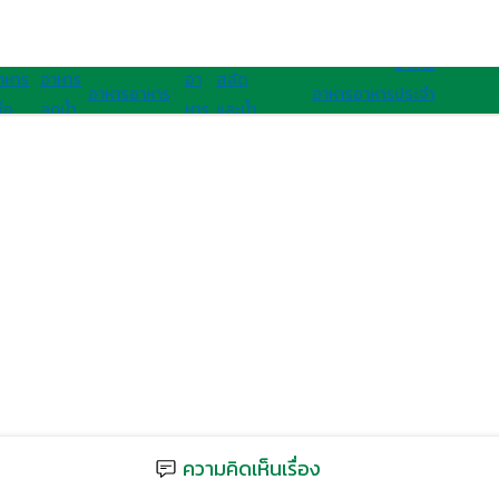
อาหารนานาชาติ
อาหารสุขภาพ
อาหาร
าหาร
อาหาร
อา
สลัด
อาหาร
อาหาร
อาหาร
อาหาร
ประจํา
ื่อ
ลดน้ำ
หาร
และน้ำ
เจ
มังสวิรัติ
ไทย
ฝรั่ง
ชาติ
ุขภาพ
หนัก
คลีน
สลัด
อาเซียน
ความคิดเห็นเรื่อง