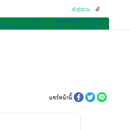
สูตรขนม
คุก
เข้าสู่ระบบ
สูตรเครื่องดื่ม
กี้
สูตร
เครื่องดื่ม
น้ำปั่น
น้ำ
เครื่อง
ขนม
และ
เค้ก
ไอศกรีม
ขน
เพื่อ
และ
ผล
ดื่ม
ไทย
เบ
มอื่นๆ
สุขภาพ
สมูทตี้
ไม้
อื่นๆ
เก
อรี่
แชร์หน้านี้