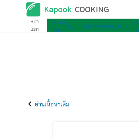
Kapook
COOKING
เมนูอาหาร
หน้า
อาหาร
อ
เมนู
เมนู
อาหาร
อาหาร
อาหา
แรก
จาน
เพ
ไมโครเวฟ
ไข่
เช้า
ว่าง
รอื่นๆ
เดียว
ส
อ่านเนื้อหาเต็ม