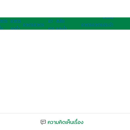
อาหารนานาชาติ
อาหารสุขภาพ
อาหาร
าหาร
อาหาร
อา
สลัด
อาหาร
อาหาร
อาหาร
อาหาร
ประจํา
ื่อ
ลดน้ำ
หาร
และน้ำ
เจ
มังสวิรัติ
ไทย
ฝรั่ง
ชาติ
ุขภาพ
หนัก
คลีน
สลัด
อาเซียน
ความคิดเห็นเรื่อง