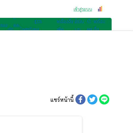
สูตรขนม
คุก
เข้าสู่ระบบ
สูตรเครื่องดื่ม
กี้
สูตร
เครื่องดื่ม
น้ำปั่น
น้ำ
เครื่อง
ขนม
และ
เค้ก
ไอศกรีม
ขน
เพื่อ
และ
ผล
ดื่ม
ไทย
เบ
มอื่นๆ
สุขภาพ
สมูทตี้
ไม้
อื่นๆ
เก
อรี่
แชร์หน้านี้