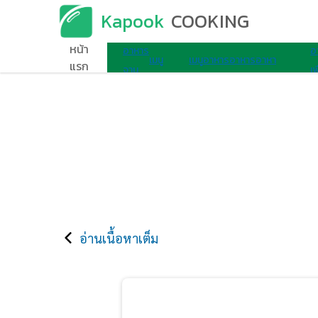
Kapook
COOKING
เมนูอาหาร
หน้า
อาหาร
อ
เมนู
เมนู
อาหาร
อาหาร
อาหา
แรก
จาน
เพ
ไมโครเวฟ
ไข่
เช้า
ว่าง
รอื่นๆ
เดียว
ส
อ่านเนื้อหาเต็ม