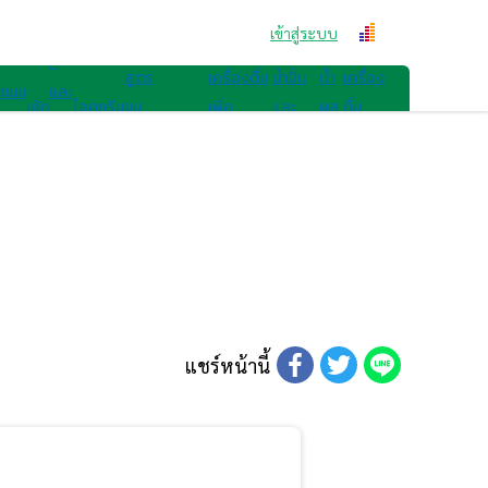
สูตรขนม
คุก
เข้าสู่ระบบ
สูตรเครื่องดื่ม
กี้
สูตร
เครื่องดื่ม
น้ำปั่น
น้ำ
เครื่อง
ขนม
และ
เค้ก
ไอศกรีม
ขน
เพื่อ
และ
ผล
ดื่ม
ไทย
เบ
มอื่นๆ
สุขภาพ
สมูทตี้
ไม้
อื่นๆ
เก
อรี่
แชร์หน้านี้