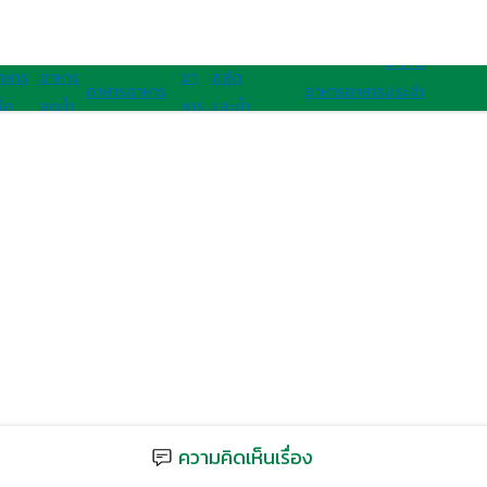
อาหารนานาชาติ
อาหารสุขภาพ
อาหาร
าหาร
อาหาร
อา
สลัด
อาหาร
อาหาร
อาหาร
อาหาร
ประจํา
ื่อ
ลดน้ำ
หาร
และน้ำ
เจ
มังสวิรัติ
ไทย
ฝรั่ง
ชาติ
ุขภาพ
หนัก
คลีน
สลัด
อาเซียน
ความคิดเห็นเรื่อง