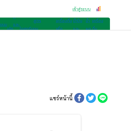
สูตรขนม
คุก
เข้าสู่ระบบ
สูตรเครื่องดื่ม
กี้
สูตร
เครื่องดื่ม
น้ำปั่น
น้ำ
เครื่อง
ขนม
และ
เค้ก
ไอศกรีม
ขน
เพื่อ
และ
ผล
ดื่ม
ไทย
เบ
มอื่นๆ
สุขภาพ
สมูทตี้
ไม้
อื่นๆ
เก
อรี่
แชร์หน้านี้