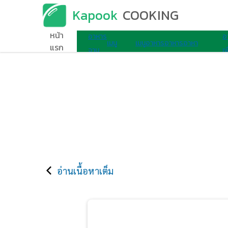
Kapook
COOKING
เมนูอาหาร
หน้า
อาหาร
อ
เมนู
เมนู
อาหาร
อาหาร
อาหา
แรก
จาน
เพ
ไมโครเวฟ
ไข่
เช้า
ว่าง
รอื่นๆ
เดียว
ส
อ่านเนื้อหาเต็ม