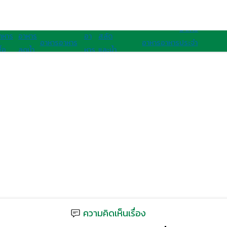
อาหารนานาชาติ
อาหารสุขภาพ
อาหาร
าหาร
อาหาร
อา
สลัด
อาหาร
อาหาร
อาหาร
อาหาร
ประจํา
ื่อ
ลดน้ำ
หาร
และน้ำ
เจ
มังสวิรัติ
ไทย
ฝรั่ง
ชาติ
ุขภาพ
หนัก
คลีน
สลัด
อาเซียน
ความคิดเห็นเรื่อง