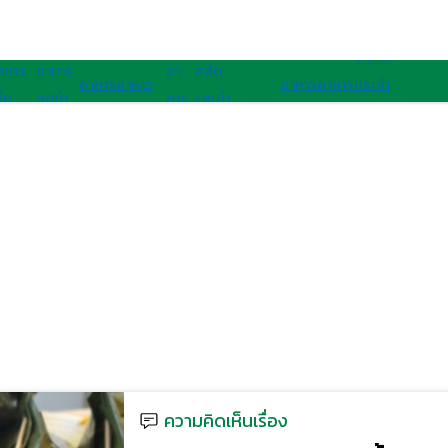
อาหารนานาชาติ
อาหารสุขภาพ
อาหาร
าหาร
อาหาร
อา
สลัด
อาหาร
อาหาร
อาหาร
อาหาร
ประจํา
ื่อ
ลดน้ำ
หาร
และน้ำ
เจ
มังสวิรัติ
ไทย
ฝรั่ง
ชาติ
ุขภาพ
หนัก
คลีน
สลัด
อาเซียน
ความคิดเห็นเรื่อง