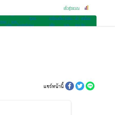
สูตรขนม
คุก
เข้าสู่ระบบ
สูตรเครื่องดื่ม
กี้
สูตร
เครื่องดื่ม
น้ำปั่น
น้ำ
เครื่อง
ขนม
และ
เค้ก
ไอศกรีม
ขน
เพื่อ
และ
ผล
ดื่ม
ไทย
เบ
มอื่นๆ
สุขภาพ
สมูทตี้
ไม้
อื่นๆ
เก
อรี่
แชร์หน้านี้