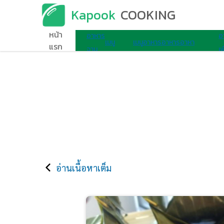
Kapook
COOKING
เมนูอาหาร
หน้า
อาหาร
อ
เมนู
เมนู
อาหาร
อาหาร
อาหา
แรก
จาน
เพ
ไมโครเวฟ
ไข่
เช้า
ว่าง
รอื่นๆ
เดียว
ส
อ่านเนื้อหาเต็ม