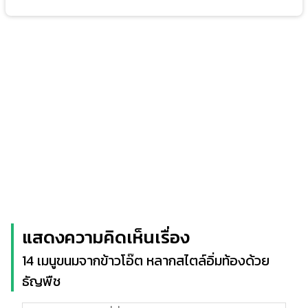
แสดงความคิดเห็นเรื่อง
14 เมนูขนมจากข้าวโอ๊ต หลากสไตล์อิ่มท้องด้วย
ธัญพืช