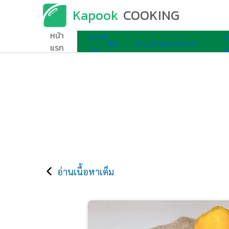
Kapook
COOKING
เมนูอาหาร
หน้า
อาหาร
อ
เมนู
เมนู
อาหาร
อาหาร
อาหา
แรก
จาน
เพ
ไมโครเวฟ
ไข่
เช้า
ว่าง
รอื่นๆ
เดียว
ส
อ่านเนื้อหาเต็ม