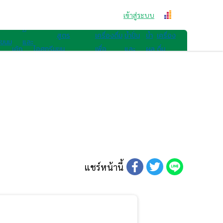
สูตรขนม
คุก
เข้าสู่ระบบ
สูตรเครื่องดื่ม
กี้
สูตร
เครื่องดื่ม
น้ำปั่น
น้ำ
เครื่อง
ขนม
และ
เค้ก
ไอศกรีม
ขน
เพื่อ
และ
ผล
ดื่ม
ไทย
เบ
มอื่นๆ
สุขภาพ
สมูทตี้
ไม้
อื่นๆ
เก
อรี่
แชร์หน้านี้