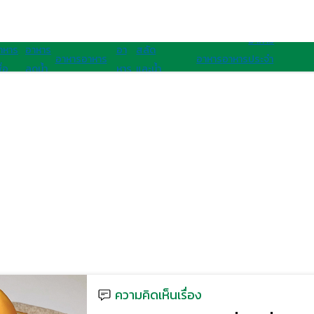
อาหารนานาชาติ
อาหารสุขภาพ
อาหาร
าหาร
อาหาร
อา
สลัด
อาหาร
อาหาร
อาหาร
อาหาร
ประจํา
ื่อ
ลดน้ำ
หาร
และน้ำ
เจ
มังสวิรัติ
ไทย
ฝรั่ง
ชาติ
ุขภาพ
หนัก
คลีน
สลัด
อาเซียน
ความคิดเห็นเรื่อง