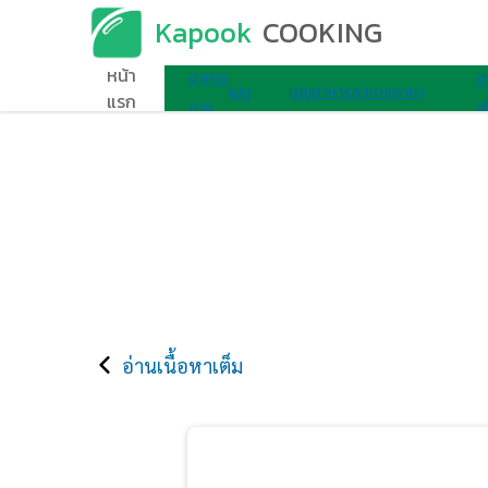
Kapook
COOKING
เมนูอาหาร
หน้า
อาหาร
อ
เมนู
เมนู
อาหาร
อาหาร
อาหา
แรก
จาน
เพ
ไมโครเวฟ
ไข่
เช้า
ว่าง
รอื่นๆ
เดียว
ส
อ่านเนื้อหาเต็ม