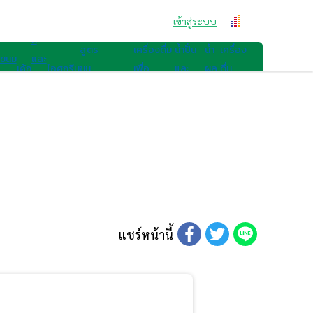
สูตรขนม
คุก
เข้าสู่ระบบ
สูตรเครื่องดื่ม
กี้
สูตร
เครื่องดื่ม
น้ำปั่น
น้ำ
เครื่อง
ขนม
และ
เค้ก
ไอศกรีม
ขน
เพื่อ
และ
ผล
ดื่ม
ไทย
เบ
มอื่นๆ
สุขภาพ
สมูทตี้
ไม้
อื่นๆ
เก
อรี่
แชร์หน้านี้