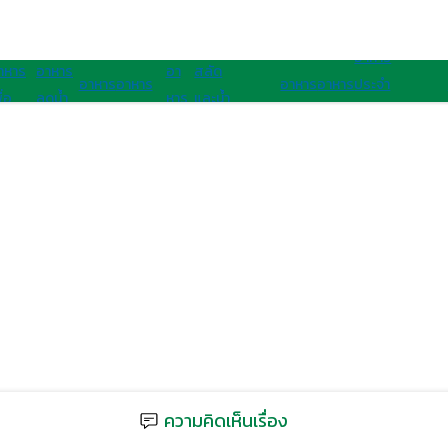
อาหารนานาชาติ
อาหารสุขภาพ
อาหาร
าหาร
อาหาร
อา
สลัด
อาหาร
อาหาร
อาหาร
อาหาร
ประจํา
ื่อ
ลดน้ำ
หาร
และน้ำ
เจ
มังสวิรัติ
ไทย
ฝรั่ง
ชาติ
ุขภาพ
หนัก
คลีน
สลัด
อาเซียน
ความคิดเห็นเรื่อง