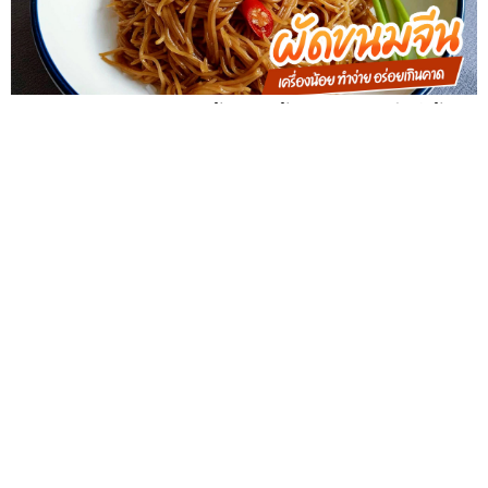
สูตรผัดขนมจีน / ผัดขนมเส้น เมนูเส้นสุดง่าย ใครก็ทำได้
อร่อยเบา ๆ
รวมสูตร 7 เมนูอบน้ำผึ้ง หอมหวานชวนหิว ทำกินง่าย ฟินได้ทั้ง
คาวหวาน