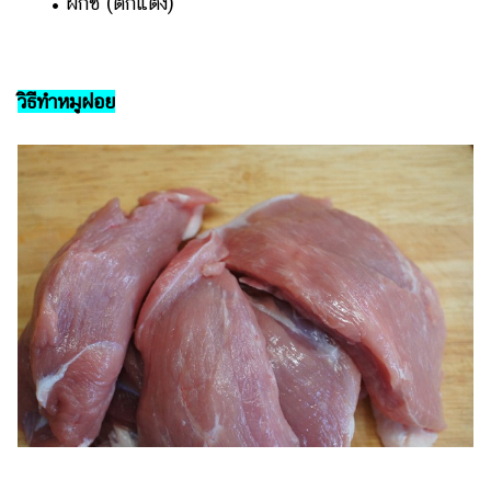
​​ •​ ​ผักชี (ตกแต่ง)
แต่งงาน
แม่
และ
วิธีทำหมูฝอย
เด็ก
สัตว์
เลี้ยง
Infographic
บริการ
แอปฯ
กระปุก
คอร์ส
ออนไลน์
เรียน
เลข