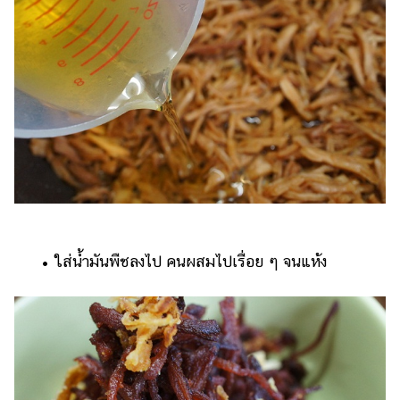
​​ •​ ​ใส่น้ำมันพืชลงไป คนผสมไปเรื่อย ๆ จนแห้ง