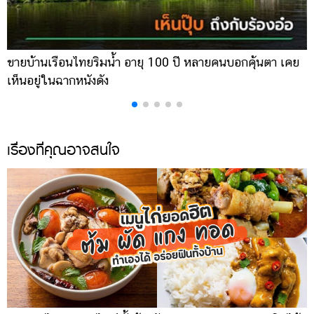
ขายบ้านเรือนไทยริมน้ำ อายุ 100 ปี หลายคนบอกคุ้นตา เคย
ผ
เห็นอยู่ในฉากหนังดัง
เ
เรื่องที่คุณอาจสนใจ