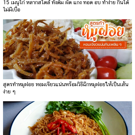
15 เมนูไก่ หลากสไตล์ ทั้งต้ม ผัด แกง ทอด อบ ทำง่าย กินได้
ไม่มีเบื่อ
สูตรทำ​หมูฝอย หอมเจียวแน่นพร้อมวิธีฉีกหมูฝอยให้เป็นเส้น
ง่าย ๆ