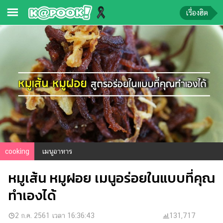
เรื่องฮิต
ข่าว-
ความ
รู้
ข่าว
ข่าว
บันเทิง
ตรวจ
cooking
เมนูอาหาร
หวย
หมูเส้น หมูฝอย เมนูอร่อยในแบบที่คุณ
ผล
บอล
ทำเองได้
สด
การ
2 ก.ค. 2561 เวลา 16:36:43
131,717