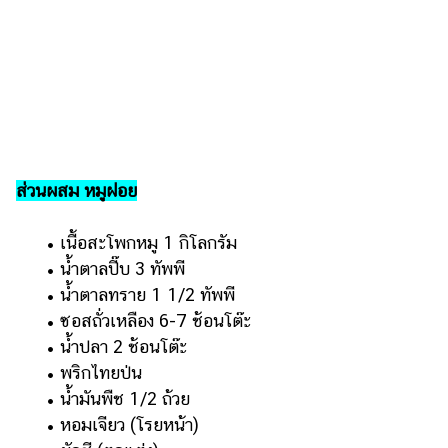
รถยนต์
บ้าน
และ
การ
ตกแต่ง
มือ
ส่วนผสม หมูฝอย
ถือ
ราคา
​​ •​ ​เนื้อสะโพกหมู 1 กิโลกรัม
ทอง
​​ •​ ​น้ำตาลปี๊บ 3 ทัพพี
ราคา
​​ •​ ​น้ำตาลทราย 1 1/2 ทัพพี
น้ำมัน
​​ •​ ​ซอสถั่วเหลือง 6-7 ช้อนโต๊ะ
​​ •​ ​น้ำปลา 2 ช้อนโต๊ะ
วา
​​ •​ ​พริกไทยป่น
ไร
​​ •​ ​น้ำมันพืช 1/2 ถ้วย
ตี้
​​ •​ ​หอมเจียว (โรยหน้า)