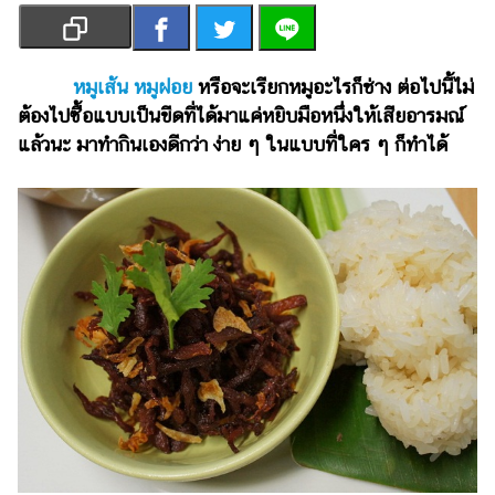
เงิน
การ
ศึกษา
หมูเส้น หมูฝอย
หรือจะเรียกหมูอะไรก็ช่าง ต่อไปนี้ไม่
ต้องไปซื้อแบบเป็นขีดที่ได้มาแค่หยิบมือหนึ่งให้เสียอารมณ์
บันเทิง
แล้วนะ มาทำกินเองดีกว่า ง่าย ๆ ในแบบที่ใคร ๆ ก็ทำได้
รูปภาพ
ดู
หนัง
Music
Station
ละคร
บันเทิง
เกาหลี
ไลฟ์