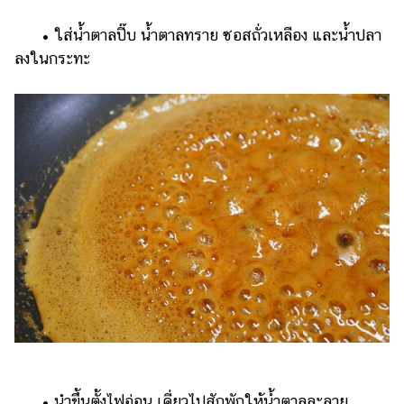
​​ •​ ​ใส่น้ำตาลปี๊บ น้ำตาลทราย ซอสถั่วเหลือง และน้ำปลา
ลงในกระทะ
​​ •​ ​นำขึ้นตั้งไฟอ่อน เคี่ยวไปสักพักให้น้ำตาลละลาย