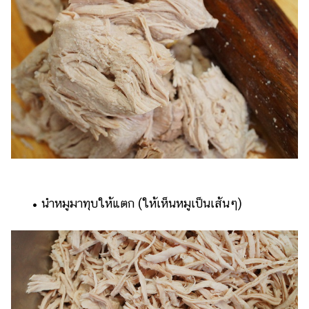
​​ •​ ​นำหมูมาทุบให้แตก (ให้เห็นหมูเป็นเส้นๆ)