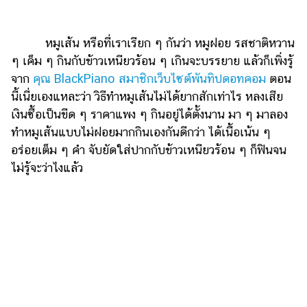
ไตล์
ดูด
หมูเส้น หรือที่เราเรียก ๆ กันว่า หมูฝอย รสชาติหวาน
วง
ๆ เค็ม ๆ กินกับข้าวเหนียวร้อน ๆ เกินจะบรรยาย แล้วก็เพิ่งรู้
ผู้
จาก
คุณ BlackPiano สมาชิกเว็บไซต์พันทิปดอทคอม
ตอน
หญิง
นี้เนี่ยเองแหละว่า วิธีทำหมูเส้นไม่ได้ยากสักเท่าไร หลงเสีย
เงินซื้อเป็นขีด ๆ ราคาแพง ๆ กินอยู่ได้ตั้งนาน มา ๆ มาลอง
ผู้ชาย
ทำหมูเส้นแบบไม่ฝอยมากกินเองกันดีกว่า ได้เนื้อเน้น ๆ
สุขภาพ
อร่อยเต็ม ๆ คำ จับยัดใส่ปากกับข้าวเหนียวร้อน ๆ ก็ฟินจน
ไม่รู้จะว่าไงแล้ว
ท่อง
เที่ยว
สูตร
อาหาร
ง่ายๆ
ช้อป
ปิ้ง