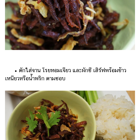
​​ •​ ​ตักใส่จาน โรยหอมเจียว และผักชี เสิร์ฟพร้อมข้าว
เหนียวหรือน้ำพริก ตามชอบ