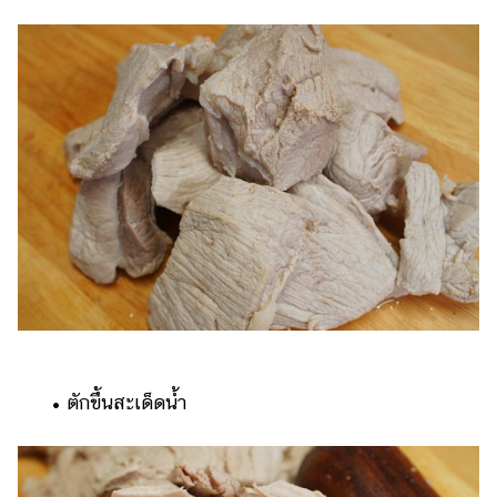
​​ •​ ​ตักขึ้นสะเด็ดน้ำ