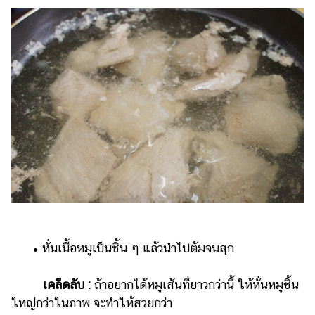
ออนไลน์
ติดต่อ
โฆษณา
แจ้ง
ปัญหา
ร่วม
งาน
กับ
เรา
​​ •​ ​หั่นเนื้อหมูเป็นชิ้น ๆ แล้วนำไปต้มจนสุก
เคล็ดลับ :
ถ้าอยากได้หมูเส้นที่ยาวกว่านี้ ให้หั่นหมูชิ้น
ใหญ่กว่าในภาพ จะทำให้สวยกว่า